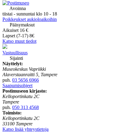
Avoinna
tiistai - sunnuntai klo 10 - 18
Poikkeukset aukioloaikoihin
Pääsymaksut
Aikuiset 16 €
Lapset (7-17) 8€
Katso muut tiedot
Vastuullisuus
Sijainti
Näyttelyt:
Museokeskus Vapriikki
Alaverstaanraitti 5, Tampere
puh.
03 5656 6966
Saapumisohjeet
Postimuseon kirjasto:
Kelloportinkatu 2C
Tampere
puh.
050 313 4568
Toimisto:
Kelloportinkatu 2C
33100 Tampere
Katso lisää yhteystietoja