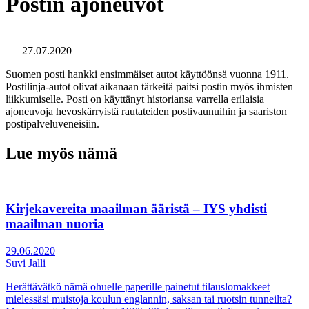
Postin ajoneuvot
27.07.2020
Suomen posti hankki ensimmäiset autot käyttöönsä vuonna 1911.
Postilinja-autot olivat aikanaan tärkeitä paitsi postin myös ihmisten
liikkumiselle. Posti on käyttänyt historiansa varrella erilaisia
ajoneuvoja hevoskärryistä rautateiden postivaunuihin ja saariston
postipalveluveneisiin.
Lue myös nämä
Kirjekavereita maailman ääristä – IYS yhdisti
maailman nuoria
29.06.2020
Suvi Jalli
Herättävätkö nämä ohuelle paperille painetut tilauslomakkeet
mielessäsi muistoja koulun englannin, saksan tai ruotsin tunneilta?