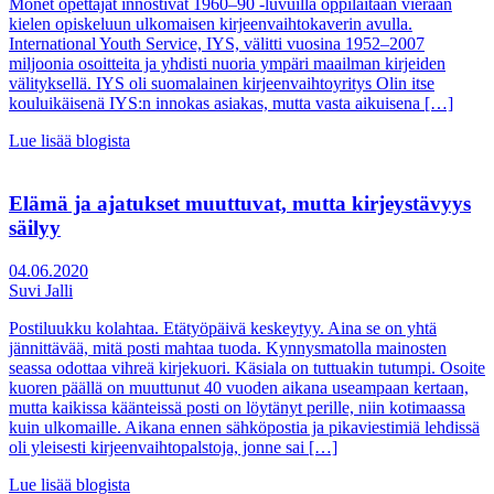
Monet opettajat innostivat 1960–90 -luvuilla oppilaitaan vieraan
kielen opiskeluun ulkomaisen kirjeenvaihtokaverin avulla.
International Youth Service, IYS, välitti vuosina 1952–2007
miljoonia osoitteita ja yhdisti nuoria ympäri maailman kirjeiden
välityksellä. IYS oli suomalainen kirjeenvaihtoyritys Olin itse
kouluikäisenä IYS:n innokas asiakas, mutta vasta aikuisena […]
Lue lisää blogista
Elämä ja ajatukset muuttuvat, mutta kirjeystävyys
säilyy
04.06.2020
Suvi Jalli
Postiluukku kolahtaa. Etätyöpäivä keskeytyy. Aina se on yhtä
jännittävää, mitä posti mahtaa tuoda. Kynnysmatolla mainosten
seassa odottaa vihreä kirjekuori. Käsiala on tuttuakin tutumpi. Osoite
kuoren päällä on muuttunut 40 vuoden aikana useampaan kertaan,
mutta kaikissa käänteissä posti on löytänyt perille, niin kotimaassa
kuin ulkomaille. Aikana ennen sähköpostia ja pikaviestimiä lehdissä
oli yleisesti kirjeenvaihtopalstoja, jonne sai […]
Lue lisää blogista