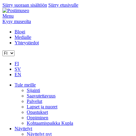
Siirry suoraan sisältöön
Siirry etusivulle
Menu
Kysy museolta
Blogi
Medialle
Yhteystiedot
FI
SV
EN
Tule meille
Sijainti
Saavutettavuus
Palvelut
Lapset ja nuoret
Opastukset
Oppiminen
Kohtaamispaikka Kupla
Näyttelyt
Näyttelyt nyt