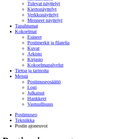
Tulevat näyttelyt
Kiertonäyttelyt
Verkkonäyttelyt
Menneet näyttelyt
Tapahtumat
Kokoelmat
Esineet
Postimerkit ja filatelia
Kuvat
Arkisto
Kirjasto
Kokoelmapalvelut
Tietoa ja tarinoita
Meistä
Postimuseosäätiö
Logi
Julkaisut
Hankkeet
Vastuullisuus
Postimuseo
Tekniikka
Postin ajoneuvot