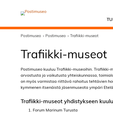
TU
Postimuseo
Postimuseo
Trafiikki-museot
Trafiikki-museot
Postimuseo kuuluu Trafiikki-museoihin. Trafiikki-m
arvostusta ja vaikutusta yhteiskunnassa, toimia
on myös varmistaa riittävä rahoitus tehtävien ho
kymmenen itsenäistä jäsenmuseota ympäri Etel
Trafiikki-museot yhdistykseen kuul
Forum Marinum Turusta