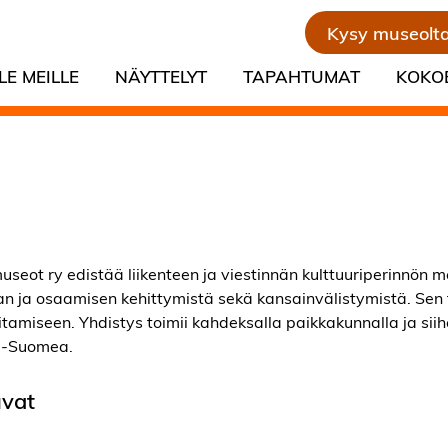
Kysy museolt
LE MEILLE
NÄYTTELYT
TAPAHTUMAT
KOKO
useot ry edistää liikenteen ja viestinnän kulttuuriperinnön m
lan ja osaamisen kehittymistä sekä kansainvälistymistä. Sen
itamiseen. Yhdistys toimii kahdeksalla paikkakunnalla ja sii
ä-Suomea.
uvat