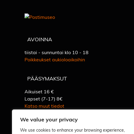
AVOINNA
tiistai - sunnuntai klo 10 - 18
Poikkeukset aukioloaikoihin
PÄÄSYMAKSUT
Aikuiset 16 €
Lapset (7-17) 8€
Katso muut tiedot
We value your privacy
We use cookies to enhance your browsing experience,
Vastuullisuus