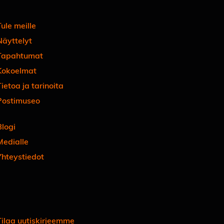
ule meille
Näyttelyt
Tapahtumat
Kokoelmat
ietoa ja tarinoita
Postimuseo
Blogi
Medialle
Yhteystiedot
Facebook
Instagram
Linkedin
Youtube
Tiktok
Tilaa uutiskirjeemme