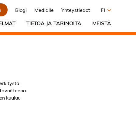
a
Blogi
Medialle
Yhteystiedot
FI
ELMAT
TIETOA JA TARINOITA
MEISTÄ
erkitystä,
 tavoitteena
hen kuuluu