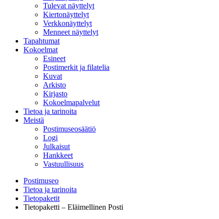
Tulevat näyttelyt
Kiertonäyttelyt
Verkkonäyttelyt
Menneet näyttelyt
Tapahtumat
Kokoelmat
Esineet
Postimerkit ja filatelia
Kuvat
Arkisto
Kirjasto
Kokoelmapalvelut
Tietoa ja tarinoita
Meistä
Postimuseosäätiö
Logi
Julkaisut
Hankkeet
Vastuullisuus
Postimuseo
Tietoa ja tarinoita
Tietopaketit
Tietopaketti – Eläimellinen Posti