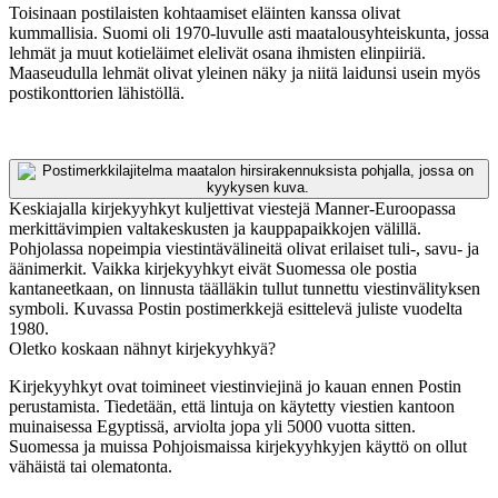
Toisinaan postilaisten kohtaamiset eläinten kanssa olivat
kummallisia. Suomi oli 1970-luvulle asti maatalousyhteiskunta, jossa
lehmät ja muut kotieläimet elelivät osana ihmisten elinpiiriä.
Maaseudulla lehmät olivat yleinen näky ja niitä laidunsi usein myös
postikonttorien lähistöllä.
Keskiajalla kirjekyyhkyt kuljettivat viestejä Manner-Euroopassa
merkittävimpien valtakeskusten ja kauppapaikkojen välillä.
Pohjolassa nopeimpia viestintävälineitä olivat erilaiset tuli-, savu- ja
äänimerkit. Vaikka kirjekyyhkyt eivät Suomessa ole postia
kantaneetkaan, on linnusta täälläkin tullut tunnettu viestinvälityksen
symboli. Kuvassa Postin postimerkkejä esittelevä juliste vuodelta
1980.
Oletko koskaan nähnyt kirjekyyhkyä?
Kirjekyyhkyt ovat toimineet viestinviejinä jo kauan ennen Postin
perustamista. Tiedetään, että lintuja on käytetty viestien kantoon
muinaisessa Egyptissä, arviolta jopa yli 5000 vuotta sitten.
Suomessa ja muissa Pohjoismaissa kirjekyyhkyjen käyttö on ollut
vähäistä tai olematonta.