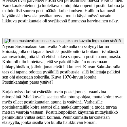
Hevoset ovat palvelleet Postia sen perustamisvuodesta 1638 lähtien.
Vankkarakenteinen ja luotettava kantojuhta nopeutti postin kulkua ja
mahdollisti suuren postimäärän kuljettamisen. Hallinto kannusti
käyttämään hevosia postikannossa, mutta käytännössä ratsain
liikkuva postinkantaja oli syrjäisessä Suomessa harvinainen näky.
Nyisin Sastamalaan kuuluvalta Nohkualta on säilynyt tarina
koirasta, jolla oli tapana herättää postikonttoria hoitanut isäntänsä
aamuvarhain, jotta tämä ehtisi hakea saapuvan postin aamujunasta.
Koira oli niin luotettava, että se pakotti isännän nousemaan
juhlapyhinäkin, jolloin junat eivät liikkuneet. Kuvan Saku-koiralla
taas oli tapana odottaa pysäkillä postibussia, sillä kuljettaja palkitsi
sen ohi ajaessaan sokerilla. Kuva 1970-luvun lopulta.
Postinkantajan paras ystävä?
Sarjakuvissa koirat esitetään usein posteljooneja vaanivina
raivopäinä. Mielikuvalla saattaa olla totuuspohjaa, mutta koirat ovat
myös olleet postinkantajan apuna ja ystävinä. Varhaisille
postinkantajille koira saattoi olla matkakumppani ja tuoda turvaa
metsän vaaroja vastaan. Postitalonpoikien käyttämä mittayksikkö
peninkulma viittaa sekin koiraan. Peninkulmalla tarkoitetaan
etäisyyttä, jonka sisällä voi kuulla haukkuvan koiran.