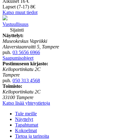
Aikuiset 16 €
Lapset (7-17) 8€
Katso muut tiedot
Vastuullisuus
Sijainti
Näyttelyt:
Museokeskus Vapriikki
Alaverstaanraitti 5, Tampere
puh.
03 5656 6966
Saapumisohjeet
Postimuseon kirjasto:
Kelloportinkatu 2C
Tampere
puh.
050 313 4568
Toimisto:
Kelloportinkatu 2C
33100 Tampere
Katso lisää yhteystietoja
Tule meille
Näyttelyt
Tapahtumat
Kokoelmat
Tietoa ja tarinoita