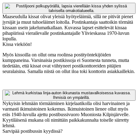
Maaseudulla kissat olivat yleisiä hyötyeläimiä, sillä ne pitivät pienet
jyrsijät ja muut tuhoeläimet loitolla. Postinkantaja saattoikin törmätä
kissaan usein jakelumatkallaan. Kuvassa lapset esittelevät kissaa
pihapiirissä vierailevalle postinkantajalle Ylivieskassa 1970-luvun
lopulla.
Kissa vieköön!
Myös kissoilla on ollut oma roolinsa postityöntekijöiden
kumppaneina. Varsinaisia postikissoja ei Suomesta tunneta, mutta
tiedetään, että kissat ovat viihtyneet postikonttoreiden pitäjien
seuralaisina. Samalla niistä on ollut iloa toki konttorin asiakkaillekin.
Nykyisin lehmään törmääminen kirjelaatikolla olisi harvinainen ja
varmasti ikimuistoinen kokemus. Ikimuistoinen lienee ollut myös
eräs 1940-luvulla ajettu postibussivuoro Muoniosta Kilpisjärvelle.
Kyytiläisenä mukana oli nimittäin paikkakunnalta toiselle siirretty
lehmä.
Sarvipää postibussin kyydissä?