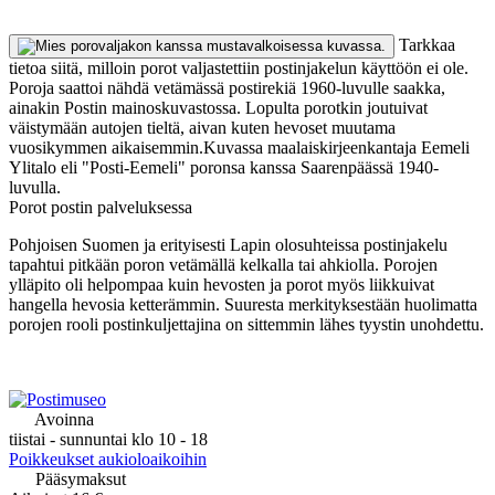
Tarkkaa
tietoa siitä, milloin porot valjastettiin postinjakelun käyttöön ei ole.
Poroja saattoi nähdä vetämässä postirekiä 1960-luvulle saakka,
ainakin Postin mainoskuvastossa. Lopulta porotkin joutuivat
väistymään autojen tieltä, aivan kuten hevoset muutama
vuosikymmen aikaisemmin.Kuvassa maalaiskirjeenkantaja Eemeli
Ylitalo eli "Posti-Eemeli" poronsa kanssa Saarenpäässä 1940-
luvulla.
Porot postin palveluksessa
Pohjoisen Suomen ja erityisesti Lapin olosuhteissa postinjakelu
tapahtui pitkään poron vetämällä kelkalla tai ahkiolla. Porojen
ylläpito oli helpompaa kuin hevosten ja porot myös liikkuivat
hangella hevosia ketterämmin. Suuresta merkityksestään huolimatta
porojen rooli postinkuljettajina on sittemmin lähes tyystin unohdettu.
Avoinna
tiistai - sunnuntai klo 10 - 18
Poikkeukset aukioloaikoihin
Pääsymaksut