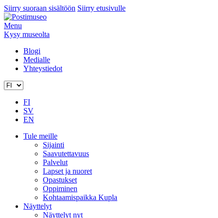
Siirry suoraan sisältöön
Siirry etusivulle
Menu
Kysy museolta
Blogi
Medialle
Yhteystiedot
FI
SV
EN
Tule meille
Sijainti
Saavutettavuus
Palvelut
Lapset ja nuoret
Opastukset
Oppiminen
Kohtaamispaikka Kupla
Näyttelyt
Näyttelyt nyt