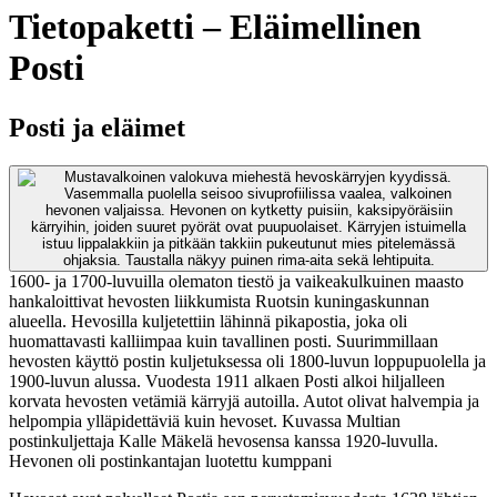
Tietopaketti – Eläimellinen
Posti
Posti ja eläimet
1600- ja 1700-luvuilla olematon tiestö ja vaikeakulkuinen maasto
hankaloittivat hevosten liikkumista Ruotsin kuningaskunnan
alueella. Hevosilla kuljetettiin lähinnä pikapostia, joka oli
huomattavasti kalliimpaa kuin tavallinen posti. Suurimmillaan
hevosten käyttö postin kuljetuksessa oli 1800-luvun loppupuolella ja
1900-luvun alussa. Vuodesta 1911 alkaen Posti alkoi hiljalleen
korvata hevosten vetämiä kärryjä autoilla. Autot olivat halvempia ja
helpompia ylläpidettäviä kuin hevoset. Kuvassa Multian
postinkuljettaja Kalle Mäkelä hevosensa kanssa 1920-luvulla.
Hevonen oli postinkantajan luotettu kumppani