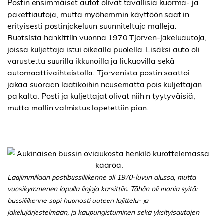
Postin ensimmäiset autot olivat tavallisia kuorma- ja
pakettiautoja, mutta myöhemmin käyttöön saatiin
erityisesti postinjakeluun suunniteltuja malleja.
Ruotsista hankittiin vuonna 1970 Tjorven-jakeluautoja,
joissa kuljettaja istui oikealla puolella. Lisäksi auto oli
varustettu suurilla ikkunoilla ja liukuovilla sekä
automaattivaihteistolla. Tjorvenista postin saattoi
jakaa suoraan laatikoihin nousematta pois kuljettajan
paikalta. Posti ja kuljettajat olivat niihin tyytyväisiä,
mutta mallin valmistus lopetettiin pian.
Laajimmillaan postibussiliikenne oli 1970-luvun alussa, mutta
vuosikymmenen lopulla linjoja karsittiin. Tähän oli monia syitä:
bussiliikenne sopi huonosti uuteen lajittelu- ja
jakelujärjestelmään, ja kaupungistuminen sekä yksityisautojen