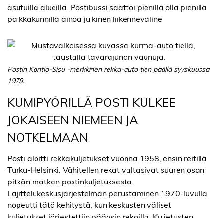
asutuilla alueilla. Postibussi saattoi pienillä olla pienillä
paikkakunnilla ainoa julkinen liikenneväline.
Postin Kontio-Sisu -merkkinen rekka-auto tien päällä syyskuussa
1979.
KUMIPYÖRILLÄ POSTI KULKEE
JOKAISEEN NIEMEEN JA
NOTKELMAAN
Posti aloitti rekkakuljetukset vuonna 1958, ensin reitillä
Turku-Helsinki.
Vähitellen
rekat valtasivat suuren osan
pitkän matkan postinkuljetuksesta.
L
ajittelukeskus
järjestelmän
perustaminen 1970-luvulla
nopeutti tätä kehitystä, kun keskusten väliset
kuljetukset järjestettiin pääosin rekoilla.
Kuljetusten