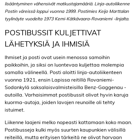
lisääntyminen vähensivät matkustajamääriä. Linja-autoliikenne
Postin väreissä loppui vuonna 1999. Postimies Keijo Marttalan
tyylinäyte vuodelta 1973 Kemi-Kätkävaara-Rovaniemi -linjalta.
POSTIBUSSIT KULJETTIVAT
LÄHETYKSIÄ JA IHMISIÄ
Ihmiset ja posti ovat usein menossa samoihin
paikkoihin, ja siksi on luontevaa kuljettaa molempia
samalla välineellä. Posti aloitti linja-autoliikenteen
vuonna 1921, ensin Lapissa reitillä Rovaniemi-
Sodankylä saksalaisvalmisteisilla Benz-Gaggenau -
autoilla. Varhaisimmat postibussit olivat hyvin karuja
kuorma-autoja, joiden lavojen reunoille oli tehty
istuimet.
Liikenne laajeni melko nopeasti kattamaan koko maan.
Postibusseja kulki myös suurten kaupunkien välisillä
reiteillä, mutta erityisen tärkeitä ne olivat harvaan