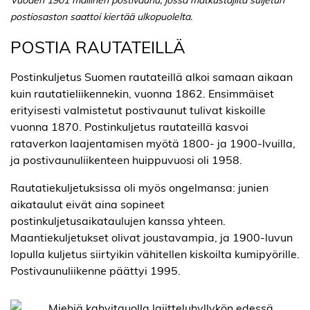
postiosaston saattoi kiertää ulkopuolelta.
POSTIA RAUTATEILLÄ
Postinkuljetus Suomen rautateillä alkoi samaan aikaan
kuin rautatieliikennekin, vuonna 1862. Ensimmäiset
erityisesti valmistetut postivaunut tulivat kiskoille
vuonna 1870. Postinkuljetus rautateillä kasvoi
rataverkon laajentamisen myötä 1800- ja 1900-lvuilla,
ja postivaunuliikenteen huippuvuosi oli 1958.
Rautatiekuljetuksissa oli myös ongelmansa: junien
aikataulut eivät aina sopineet
postinkuljetusaikataulujen kanssa yhteen.
Maantiekuljetukset olivat joustavampia, ja 1900-luvun
lopulla kuljetus siirtyikin vähitellen kiskoilta kumipyörille.
Postivaunuliikenne päättyi 1995.