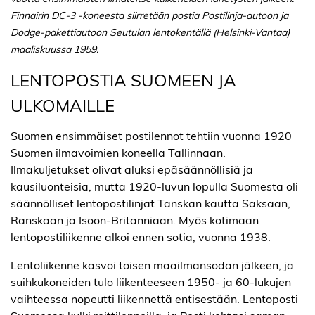
Finnairin DC-3 -koneesta siirretään postia Postilinja-autoon ja
Dodge-pakettiautoon Seutulan lentokentällä (Helsinki-Vantaa)
maaliskuussa 1959.
LENTOPOSTIA SUOMEEN JA
ULKOMAILLE
Suomen ensimmäiset postilennot tehtiin vuonna 1920
Suomen ilmavoimien koneella Tallinnaan.
Ilmakuljetukset olivat aluksi epäsäännöllisiä ja
kausiluonteisia, mutta 1920-luvun lopulla Suomesta oli
säännölliset lentopostilinjat Tanskan kautta Saksaan,
Ranskaan ja Isoon-Britanniaan. Myös kotimaan
lentopostiliikenne alkoi ennen sotia, vuonna 1938.
Lentoliikenne kasvoi toisen maailmansodan jälkeen, ja
suihkukoneiden tulo liikenteeseen 1950- ja 60-lukujen
vaihteessa nopeutti liikennettä entisestään. Lentoposti