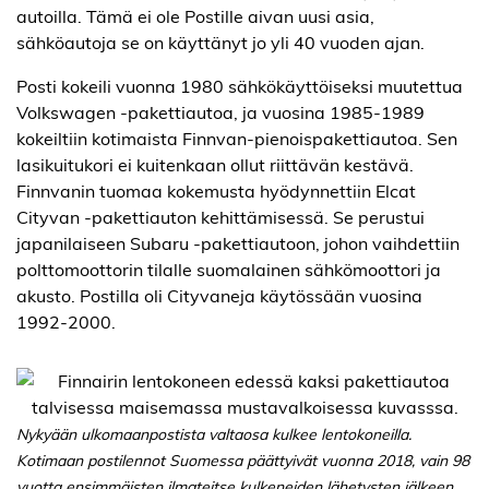
autoilla. Tämä ei ole Postille aivan uusi asia,
sähköautoja se on käyttänyt jo yli 40 vuoden ajan.
Posti kokeili vuonna 1980 sähkökäyttöiseksi muutettua
Volkswagen -pakettiautoa, ja vuosina 1985-1989
kokeiltiin kotimaista Finnvan-pienoispakettiautoa. Sen
lasikuitukori ei kuitenkaan ollut riittävän kestävä.
Finnvanin tuomaa kokemusta hyödynnettiin Elcat
Cityvan -pakettiauton kehittämisessä. Se perustui
japanilaiseen Subaru -pakettiautoon, johon vaihdettiin
polttomoottorin tilalle suomalainen sähkömoottori ja
akusto. Postilla oli Cityvaneja käytössään vuosina
1992-2000.
Nykyään ulkomaanpostista valtaosa kulkee lentokoneilla.
Kotimaan postilennot Suomessa päättyivät vuonna 2018, vain 98
vuotta ensimmäisten ilmateitse kulkeneiden lähetysten jälkeen.