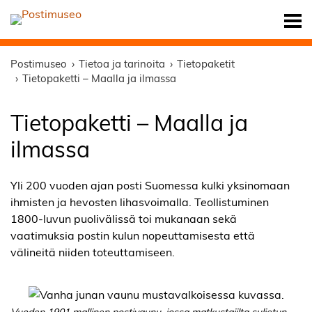
Postimuseo
Tietoa ja tarinoita
Tietopaketit
Tietopaketti – Maalla ja ilmassa
Tietopaketti – Maalla ja
ilmassa
Yli 200 vuoden ajan posti Suomessa kulki yksinomaan
ihmisten ja hevosten lihasvoimalla. Teollistuminen
1800-luvun puolivälissä toi mukanaan sekä
vaatimuksia postin kulun nopeuttamisesta että
välineitä niiden toteuttamiseen.
Vuoden 1901 mallinen postivaunu, jossa matkustajilta suljetun