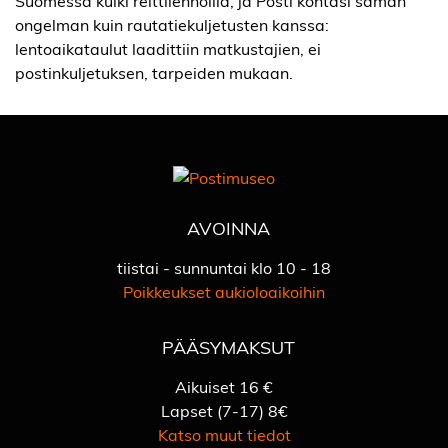
Suomessa kulki reittilennoilla, ja Posti kohtasi saman
ongelman kuin rautatiekuljetusten kanssa:
lentoaikataulut laadittiin matkustajien, ei
postinkuljetuksen, tarpeiden mukaan.
AVOINNA
tiistai - sunnuntai klo 10 - 18
Poikkeukset aukioloaikoihin
PÄÄSYMAKSUT
Aikuiset 16 €
Lapset (7-17) 8€
Katso muut tiedot