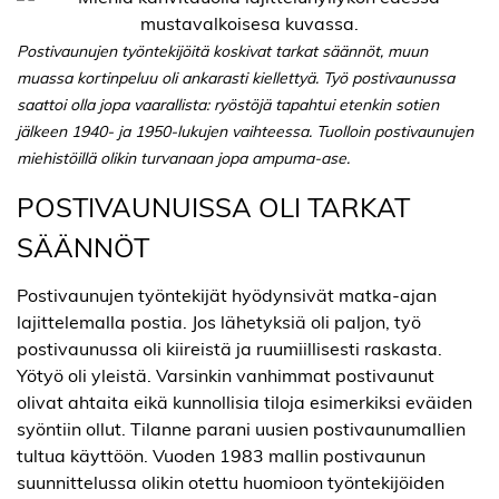
Postivaunujen työntekijöitä koskivat tarkat säännöt, muun
muassa kortinpeluu oli ankarasti kiellettyä. Työ postivaunussa
saattoi olla jopa vaarallista: ryöstöjä tapahtui etenkin sotien
jälkeen 1940- ja 1950-lukujen vaihteessa. Tuolloin postivaunujen
miehistöillä olikin turvanaan jopa ampuma-ase.
POSTIVAUNUISSA OLI TARKAT
SÄÄNNÖT
Postivaunujen työntekijät hyödynsivät matka-ajan
lajittelemalla postia. Jos lähetyksiä oli paljon, työ
postivaunussa oli kiireistä ja ruumiillisesti raskasta.
Yötyö oli yleistä. Varsinkin vanhimmat postivaunut
olivat ahtaita eikä kunnollisia tiloja esimerkiksi eväiden
syöntiin ollut. Tilanne parani uusien postivaunumallien
tultua käyttöön. Vuoden 1983 mallin postivaunun
suunnittelussa olikin otettu huomioon työntekijöiden