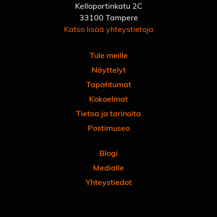
Kelloportinkatu 2C
33100 Tampere
Katso lisää yhteystietoja
Tule meille
Näyttelyt
Tapahtumat
Kokoelmat
Tietoa ja tarinoita
Postimuseo
Blogi
Medialle
Yhteystiedot
Facebook
Instagram
Linkedin
Youtube
Tiktok