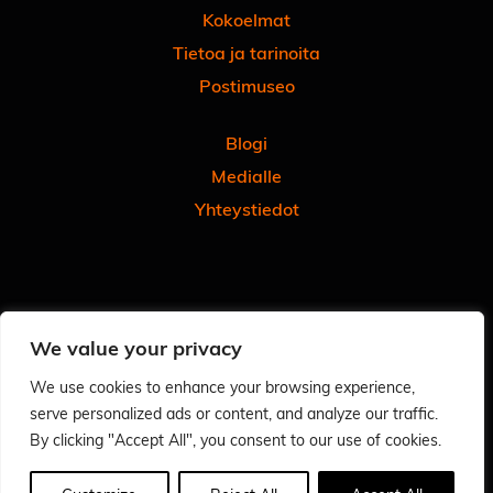
Kokoelmat
Tietoa ja tarinoita
Postimuseo
Blogi
Medialle
Yhteystiedot
Facebook
Instagram
Linkedin
Youtube
Tiktok
We value your privacy
Tilaa uutiskirjeemme
Anna meille palautetta
We use cookies to enhance your browsing experience,
serve personalized ads or content, and analyze our traffic.
Arvioi käyntisi Googlessa - autat meitä ja muita
By clicking "Accept All", you consent to our use of cookies.
Tietosuoja
Saavutettavuusseloste