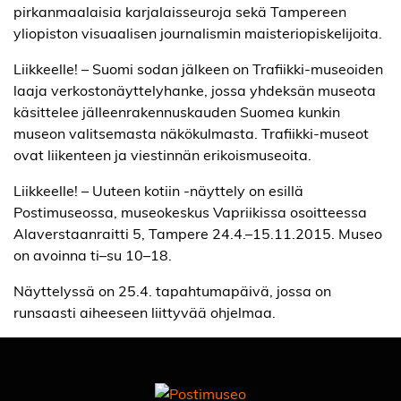
pirkanmaalaisia karjalaisseuroja sekä Tampereen
yliopiston visuaalisen journalismin maisteriopiskelijoita.
Liikkeelle! – Suomi sodan jälkeen on Trafiikki-museoiden
laaja verkostonäyttelyhanke, jossa yhdeksän museota
käsittelee jälleenrakennuskauden Suomea kunkin
museon valitsemasta näkökulmasta. Trafiikki-museot
ovat liikenteen ja viestinnän erikoismuseoita.
Liikkeelle! – Uuteen kotiin -näyttely on esillä
Postimuseossa, museokeskus Vapriikissa osoitteessa
Alaverstaanraitti 5, Tampere 24.4.–15.11.2015. Museo
on avoinna ti–su 10–18.
Näyttelyssä on 25.4. tapahtumapäivä, jossa on
runsaasti aiheeseen liittyvää ohjelmaa.