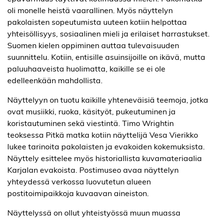
oli monelle heistä vaarallinen. Myös näyttelyn
pakolaisten sopeutumista uuteen kotiin helpottaa
yhteisöllisyys, sosiaalinen mieli ja erilaiset harrastukset.
Suomen kielen oppiminen auttaa tulevaisuuden
suunnittelu. Kotiin, entisille asuinsijoille on ikävä, mutta
paluuhaaveista huolimatta, kaikille se ei ole
edelleenkään mahdollista.
Näyttelyyn on tuotu kaikille yhteneväisiä teemoja, jotka
ovat musiikki, ruoka, käsityöt, pukeutuminen ja
koristautuminen sekä viestintä. Timo Wrightin
teoksessa Pitkä matka kotiin näyttelijä Vesa Vierikko
lukee tarinoita pakolaisten ja evakoiden kokemuksista.
Näyttely esittelee myös historiallista kuvamateriaalia
Karjalan evakoista. Postimuseo avaa näyttelyn
yhteydessä verkossa luovutetun alueen
postitoimipaikkoja kuvaavan aineiston.
Näyttelyssä on ollut yhteistyössä muun muassa