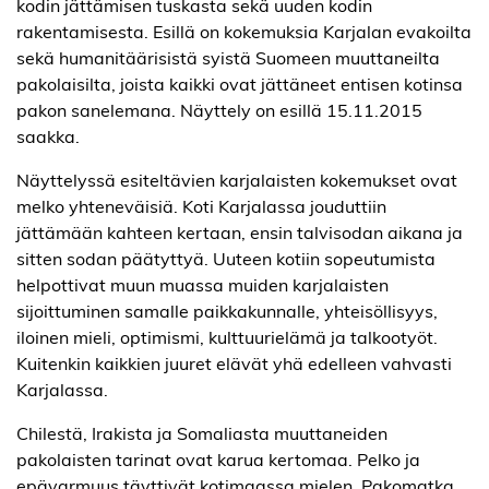
kodin jättämisen tuskasta sekä uuden kodin
rakentamisesta. Esillä on kokemuksia Karjalan evakoilta
sekä humanitäärisistä syistä Suomeen muuttaneilta
pakolaisilta, joista kaikki ovat jättäneet entisen kotinsa
pakon sanelemana. Näyttely on esillä 15.11.2015
saakka.
Näyttelyssä esiteltävien karjalaisten kokemukset ovat
melko yhteneväisiä. Koti Karjalassa jouduttiin
jättämään kahteen kertaan, ensin talvisodan aikana ja
sitten sodan päätyttyä. Uuteen kotiin sopeutumista
helpottivat muun muassa muiden karjalaisten
sijoittuminen samalle paikkakunnalle, yhteisöllisyys,
iloinen mieli, optimismi, kulttuurielämä ja talkootyöt.
Kuitenkin kaikkien juuret elävät yhä edelleen vahvasti
Karjalassa.
Chilestä, Irakista ja Somaliasta muuttaneiden
pakolaisten tarinat ovat karua kertomaa. Pelko ja
epävarmuus täyttivät kotimaassa mielen. Pakomatka