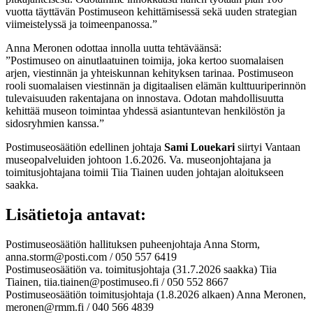
vuotta täyttävän Postimuseon kehittämisessä sekä uuden strategian
viimeistelyssä ja toimeenpanossa.”
Anna Meronen odottaa innolla uutta tehtäväänsä:
”Postimuseo on ainutlaatuinen toimija, joka kertoo suomalaisen
arjen, viestinnän ja yhteiskunnan kehityksen tarinaa. Postimuseon
rooli suomalaisen viestinnän ja digitaalisen elämän kulttuuriperinnön
tulevaisuuden rakentajana on innostava. Odotan mahdollisuutta
kehittää museon toimintaa yhdessä asiantuntevan henkilöstön ja
sidosryhmien kanssa.”
Postimuseosäätiön edellinen johtaja
Sami Louekari
siirtyi Vantaan
museopalveluiden johtoon 1.6.2026. Va. museonjohtajana ja
toimitusjohtajana toimii Tiia Tiainen uuden johtajan aloitukseen
saakka.
Lisätietoja antavat:
Postimuseosäätiön hallituksen puheenjohtaja Anna Storm,
anna.storm@posti.com / 050 557 6419
Postimuseosäätiön va. toimitusjohtaja (31.7.2026 saakka) Tiia
Tiainen, tiia.tiainen@postimuseo.fi / 050 552 8667
Postimuseosäätiön toimitusjohtaja (1.8.2026 alkaen) Anna Meronen,
meronen@rmm.fi / 040 566 4839