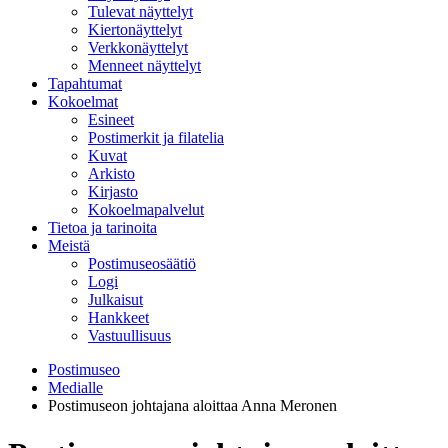
Tulevat näyttelyt
Kiertonäyttelyt
Verkkonäyttelyt
Menneet näyttelyt
Tapahtumat
Kokoelmat
Esineet
Postimerkit ja filatelia
Kuvat
Arkisto
Kirjasto
Kokoelmapalvelut
Tietoa ja tarinoita
Meistä
Postimuseosäätiö
Logi
Julkaisut
Hankkeet
Vastuullisuus
Postimuseo
Medialle
Postimuseon johtajana aloittaa Anna Meronen