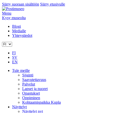
Siirry suoraan sisältöön
Siirry etusivulle
Menu
Kysy museolta
Blogi
Medialle
Yhteystiedot
FI
SV
EN
Tule meille
Sijainti
Saavutettavuus
Palvelut
Lapset ja nuoret
Opastukset
Oppiminen
Kohtaamispaikka Kupla
Näyttelyt
Näyttelyt nyt