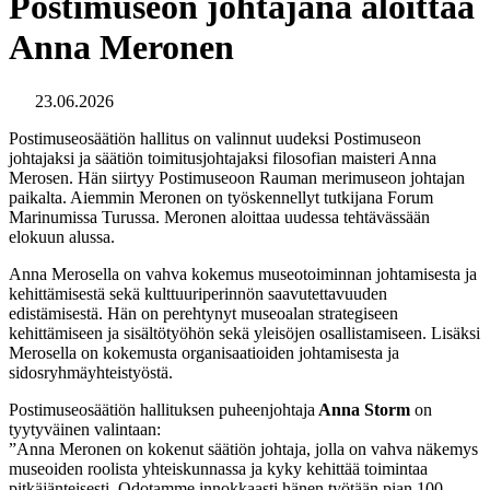
Postimuseon johtajana aloittaa
Anna Meronen
23.06.2026
Postimuseosäätiön hallitus on valinnut uudeksi Postimuseon
johtajaksi ja säätiön toimitusjohtajaksi filosofian maisteri Anna
Merosen. Hän siirtyy Postimuseoon Rauman merimuseon johtajan
paikalta. Aiemmin Meronen on työskennellyt tutkijana Forum
Marinumissa Turussa. Meronen aloittaa uudessa tehtävässään
elokuun alussa.
Anna Merosella on vahva kokemus museotoiminnan johtamisesta ja
kehittämisestä sekä kulttuuriperinnön saavutettavuuden
edistämisestä. Hän on perehtynyt museoalan strategiseen
kehittämiseen ja sisältötyöhön sekä yleisöjen osallistamiseen. Lisäksi
Merosella on kokemusta organisaatioiden johtamisesta ja
sidosryhmäyhteistyöstä.
Postimuseosäätiön hallituksen puheenjohtaja
Anna Storm
on
tyytyväinen valintaan:
”Anna Meronen on kokenut säätiön johtaja, jolla on vahva näkemys
museoiden roolista yhteiskunnassa ja kyky kehittää toimintaa
pitkäjänteisesti. Odotamme innokkaasti hänen työtään pian 100