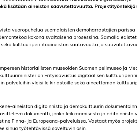
ä lisätään aineiston saavutettavuutta. Projektityöntekij
vista vuoropuhelua suomalaisten demoharrastajien parissa
demontekoa kokonaisvaltaisena prosessina. Samalla ediste
ekä kulttuuriperintöaineiston saatavuutta ja saavutettavu
ampereen historiallisten museoiden Suomen pelimuseo ja M
ulttuuriministeriön Erityisavustus digitaalisen kulttuuriperi
 palveluihin yleisille kirjastoille sekä aineettoman kulttuur
ene-aineiston digitoinnista ja demokulttuurin dokumentoinn
sittelevä dokumentti, jonka leikkaamisesta ja editoinnista 
aiset ne Finna- ja Europeana-palveluissa. Vastaat myös projekt
e sinua työtehtävissä soveltuvin osin.