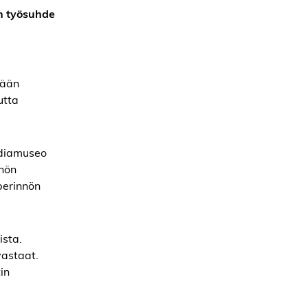
än työsuhde
tään
utta
ediamuseo
nnön
iperinnön
ista.
vastaat.
in