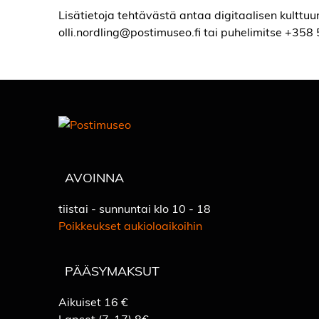
Lisätietoja tehtävästä antaa digitaalisen kulttuur
olli.nordling@postimuseo.fi tai puhelimitse +35
AVOINNA
tiistai - sunnuntai klo 10 - 18
Poikkeukset aukioloaikoihin
PÄÄSYMAKSUT
Aikuiset 16 €
Lapset (7-17) 8€