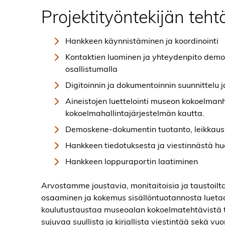
Projektityöntekijän teht
Hankkeen käynnistäminen ja koordinointi
Kontaktien luominen ja yhteydenpito demo
osallistumalla
Digitoinnin ja dokumentoinnin suunnittelu j
Aineistojen luettelointi museon kokoelman
kokoelmahallintajärjestelmän kautta.
Demoskene-dokumentin tuotanto, leikkaus j
Hankkeen tiedotuksesta ja viestinnästä hu
Hankkeen loppuraportin laatiminen
Arvostamme joustavia, monitaitoisia ja taustoiltaa
osaaminen ja kokemus sisällöntuotannosta lueta
koulutustaustaa museoalan kokoelmatehtävistä t
sujuvaa suullista ja kirjallista viestintää sekä vu