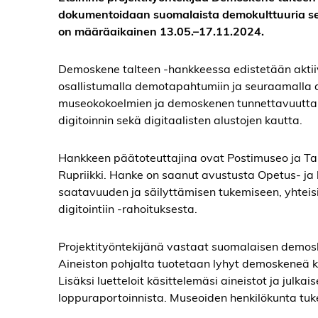
dokumentoidaan suomalaista demokulttuuria sek
on määräaikainen 13.05.–17.11.2024.
Demoskene talteen -hankkeessa edistetään aktii
osallistumalla demotapahtumiin ja seuraamalla 
museokokoelmien ja demoskenen tunnettavuutta s
digitoinnin sekä digitaalisten alustojen kautta.
Hankkeen päätoteuttajina ovat Postimuseo ja T
Rupriikki. Hanke on saanut avustusta Opetus- ja k
saatavuuden ja säilyttämisen tukemiseen, yhteisiin
digitointiin -rahoituksesta.
Projektityöntekijänä vastaat suomalaisen demosk
Aineiston pohjalta tuotetaan lyhyt demoskeneä kä
Lisäksi luetteloit käsittelemäsi aineistot ja julk
loppuraportoinnista. Museoiden henkilökunta tuke