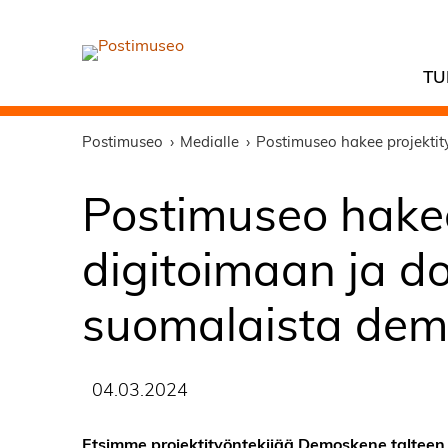
TU
Postimuseo
Medialle
Postimuseo hakee projekti
Postimuseo hakee
digitoimaan ja 
suomalaista de
04.03.2024
Etsimme projektityöntekijää Demoskene talteen