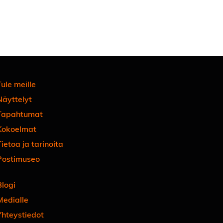
ule meille
Näyttelyt
Tapahtumat
Kokoelmat
ietoa ja tarinoita
Postimuseo
Blogi
Medialle
Yhteystiedot