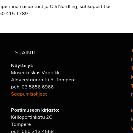
iperinnön asiantuntija Olli Nordling, sähköpostitse
8 50 415 1789
T
SIJAINTI
Näyttelyt:
Museokeskus Vapriikki
Alaverstaanraitti 5, Tampere
T
puh.
03 5656 6966
Saapumisohjeet
Postimuseon kirjasto:
Kelloportinkatu 2C
Tampere
puh.
050 313 4568