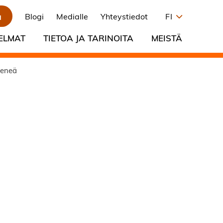
a
Blogi
Medialle
Yhteystiedot
FI
ELMAT
TIETOA JA TARINOITA
MEISTÄ
keneä