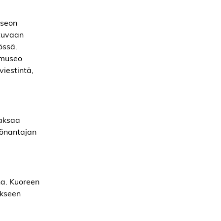
useon
tuvaan
össä.
amuseo
iestintä,
maksaa
yönantajan
na. Kuoreen
ukseen