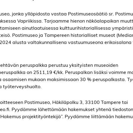
useo, jonka ylläpidosta vastaa Postimuseosäätiö sr. Postim
ksessa Vapriikissa. Tarjoamme hienon näköalapaikan muut
amiseen ainutlaatuisessa kulttuurihistoriallisessa ympärist
teisö. Postimuseo ja Tampereen historialliset museot (Medi
 2024 alusta valtakunnallisena vastuumuseona erikoisalana v
ötehtävän peruspalkka perustuu yksityisten museoiden
peruspalkka on 2511,19 €/kk. Peruspalkan lisäksi voimme 
n ja osaamisen mukaan maksimissaan 30 % peruspalkasta. T
a työterveyshuolto.
oitteeseen Postimuseo, Häkiläpolku 3, 33100 Tampere tai
useo.fi. Pyydämme lähettämään hakemukset yhtenä tiedosto
n ”Hakemus projektityöntekijä”. Pyydämme liittämään hakem