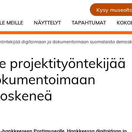
Kysy museolt
LE MEILLE
NÄYTTELYT
TAPAHTUMAT
KOKO
työntekijää digitoimaan ja dokumentoimaan suomalaista demos
 projektityöntekijää
dokumentoimaan
moskeneä
 -hankkeeseen Postimuseolle. Hankkeessa digitoidaan ja