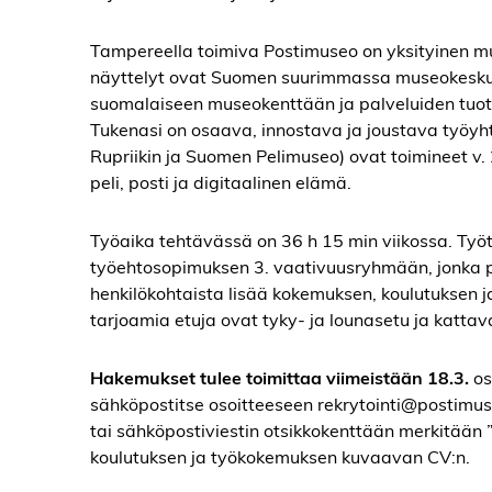
Tampereella toimiva Postimuseo on yksityinen m
näyttelyt ovat Suomen suurimmassa museokesku
suomalaiseen museokenttään ja palveluiden tuott
Tukenasi on osaava, innostava ja joustava työyh
Rupriikin ja Suomen Pelimuseo) ovat toimineet v.
peli, posti ja digitaalinen elämä.
Työaika tehtävässä on 36 h 15 min viikossa. Ty
työehtosopimuksen 3. vaativuusryhmään, jonka 
henkilökohtaista lisää kokemuksen, koulutukse
tarjoamia etuja ovat tyky- ja lounasetu ja kattav
Hakemukset tulee toimittaa viimeistään 18.3.
os
sähköpostitse osoitteeseen rekrytointi@postim
tai sähköpostiviestin otsikkokenttään merkitää
koulutuksen ja työkokemuksen kuvaavan CV:n.