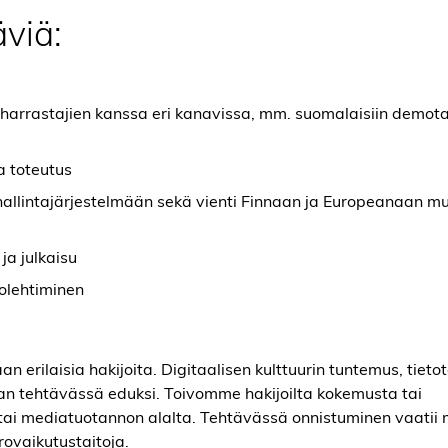
äviä:
harrastajien kanssa eri kanavissa, mm. suomalaisiin demot
a toteutus
hallintajärjestelmään sekä vienti Finnaan ja Europeanaan m
a julkaisu
olehtiminen
n erilaisia hakijoita. Digitaalisen kulttuurin tuntemus, tieto
an tehtävässä eduksi. Toivomme hakijoilta kokemusta tai
ai mediatuotannon alalta. Tehtävässä onnistuminen vaatii
orovaikutustaitoja.