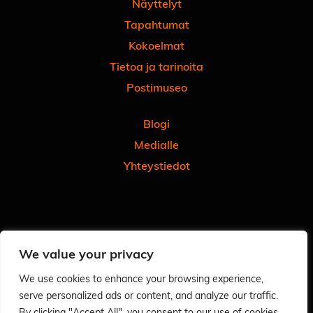
Näyttelyt
Tapahtumat
Kokoelmat
Tietoa ja tarinoita
Postimuseo
Blogi
Medialle
Yhteystiedot
Facebook
Instagram
Linkedin
Youtube
Tiktok
We value your privacy
Tilaa uutiskirjeemme
Anna meille palautetta
We use cookies to enhance your browsing experience,
serve personalized ads or content, and analyze our traffic.
Arvioi käyntisi Googlessa - autat meitä ja muita
By clicking "Accept All", you consent to our use of cookies.