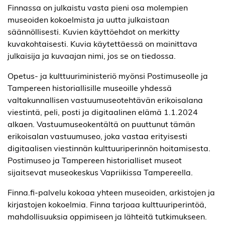
Finnassa on julkaistu vasta pieni osa molempien
museoiden kokoelmista ja uutta julkaistaan
säännöllisesti. Kuvien käyttöehdot on merkitty
kuvakohtaisesti. Kuvia käytettäessä on mainittava
julkaisija ja kuvaajan nimi, jos se on tiedossa.
Opetus- ja kulttuuriministeriö myönsi Postimuseolle ja
Tampereen historiallisille museoille yhdessä
valtakunnallisen vastuumuseotehtävän erikoisalana
viestintä, peli, posti ja digitaalinen elämä 1.1.2024
alkaen. Vastuumuseokentältä on puuttunut tämän
erikoisalan vastuumuseo, joka vastaa erityisesti
digitaalisen viestinnän kulttuuriperinnön hoitamisesta.
Postimuseo ja Tampereen historialliset museot
sijaitsevat museokeskus Vapriikissa Tampereella.
Finna.fi-palvelu kokoaa yhteen museoiden, arkistojen ja
kirjastojen kokoelmia. Finna tarjoaa kulttuuriperintöä,
mahdollisuuksia oppimiseen ja lähteitä tutkimukseen.