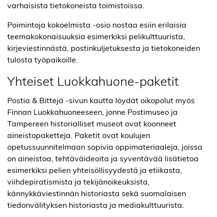
varhaisista tietokoneista toimistoissa.
Poimintoja kokoelmista -osio nostaa esiin erilaisia
teemakokonaisuuksia esimerkiksi pelikulttuurista,
kirjeviestinnästä, postinkuljetuksesta ja tietokoneiden
tulosta työpaikoille.
Yhteiset Luokkahuone-paketit
Postia & Bittejä -sivun kautta löydät oikopolut myös
Finnan Luokkahuoneeseen, jonne Postimuseo ja
Tampereen historialliset museot ovat koonneet
aineistopaketteja. Paketit ovat koulujen
opetussuunnitelmaan sopivia oppimateriaaleja, joissa
on aineistoa, tehtäväideoita ja syventävää lisätietoa
esimerkiksi pelien yhteisöllisyydestä ja etiikasta,
viihdepiratismista ja tekijänoikeuksista,
kännykkäviestinnän historiasta sekä suomalaisen
tiedonvälityksen historiasta ja mediakulttuurista.