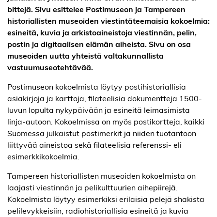
bittejä. Sivu esittelee Postimuseon ja Tampereen
historiallisten museoiden viestintäteemaisia kokoelmia:
esineitä, kuvia ja arkistoaineistoja viestinnän, pelin,
postin ja digitaalisen elämän aiheista. Sivu on osa
museoiden uutta yhteistä valtakunnallista
vastuumuseotehtävää.
Postimuseon kokoelmista löytyy postihistoriallisia
asiakirjoja ja karttoja, filateelisia dokumentteja 1500-
luvun lopulta nykypäivään ja esineitä leimasimista
linja-autoon. Kokoelmissa on myös postikortteja, kaikki
Suomessa julkaistut postimerkit ja niiden tuotantoon
liittyvää aineistoa sekä filateelisia referenssi- eli
esimerkkikokoelmia.
Tampereen historiallisten museoiden kokoelmista on
laajasti viestinnän ja pelikulttuurien aihepiirejä.
Kokoelmista löytyy esimerkiksi erilaisia pelejä shakista
pelilevykkeisiin, radiohistoriallisia esineitä ja kuvia