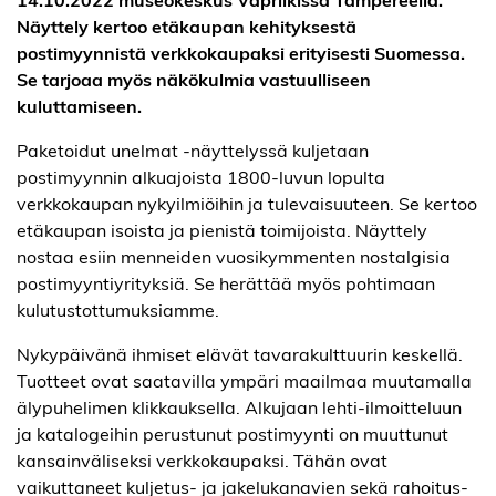
Näyttely kertoo etäkaupan kehityksestä
postimyynnistä verkkokaupaksi erityisesti Suomessa.
Se tarjoaa myös näkökulmia vastuulliseen
kuluttamiseen.
Paketoidut unelmat -näyttelyssä kuljetaan
postimyynnin alkuajoista 1800-luvun lopulta
verkkokaupan nykyilmiöihin ja tulevaisuuteen. Se kertoo
etäkaupan isoista ja pienistä toimijoista. Näyttely
nostaa esiin menneiden vuosikymmenten nostalgisia
postimyyntiyrityksiä. Se herättää myös pohtimaan
kulutustottumuksiamme.
Nykypäivänä ihmiset elävät tavarakulttuurin keskellä.
Tuotteet ovat saatavilla ympäri maailmaa muutamalla
älypuhelimen klikkauksella. Alkujaan lehti-ilmoitteluun
ja katalogeihin perustunut postimyynti on muuttunut
kansainväliseksi verkkokaupaksi. Tähän ovat
vaikuttaneet kuljetus- ja jakelukanavien sekä rahoitus-