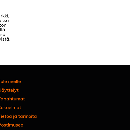
ule meille
Näyttelyt
Tapahtumat
Kokoelmat
ietoa ja tarinoita
Postimuseo