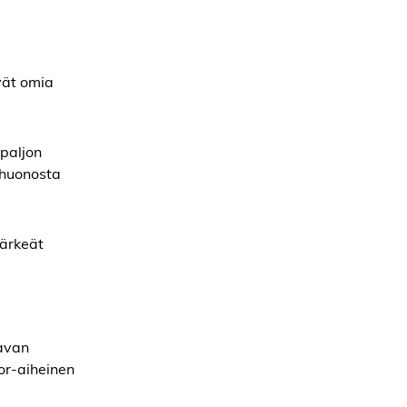
ävät omia
paljon
 huonosta
tärkeät
aavan
or-aiheinen