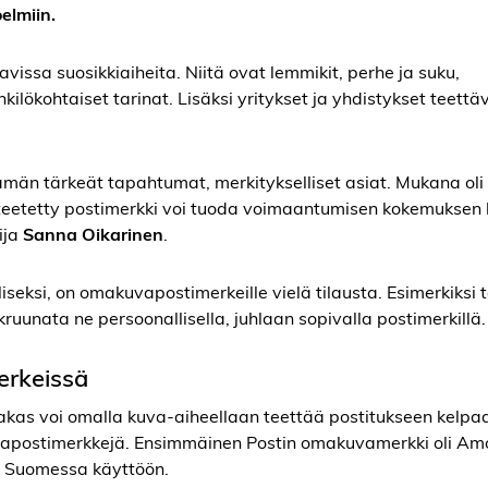
elmiin.
ssa suosikkiaiheita. Niitä ovat lemmikit, perhe ja suku,
kilökohtaiset tarinat. Lisäksi yritykset ja yhdistykset teett
än tärkeät tapahtumat, merkitykselliset asiat. Mukana oli 
ta teetetty postimerkki voi tuoda voimaantumisen kokemuksen
ija
Sanna Oikarinen
.
aliseksi, on omakuvapostimerkeille vielä tilausta. Esimerkiksi 
ruunata ne persoonallisella, juhlaan sopivalla postimerkillä.
erkeissä
akas voi omalla kuva-aiheellaan teettää postitukseen kelp
kuvapostimerkkejä. Ensimmäinen Postin omakuvamerkki oli Am
n Suomessa käyttöön.