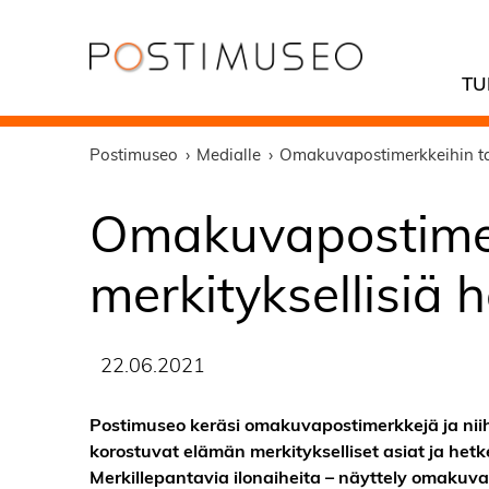
TU
Postimuseo
Medialle
Omakuvapostimerkkeihin tal
Omakuvapostimer
merkityksellisiä h
22.06.2021
Postimuseo keräsi omakuvapostimerkkejä ja niihin
korostuvat elämän merkitykselliset asiat ja he
Merkillepantavia ilonaiheita – näyttely omaku