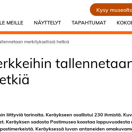
Kysy museolt
LE MEILLE
NÄYTTELYT
TAPAHTUMAT
KOKO
lennetaan merkityksellisiä hetkiä
kkeihin tallennetaa
etkiä
 liittyviä tarinoita. Keräykseen osallistui 230 ihmistä. Ku
tket. Keräyksen sadosta Postimuseo koostaa loppuvuodesta 
vapostimerkeistä. Keräyksessä luvan antaneiden omakuvam