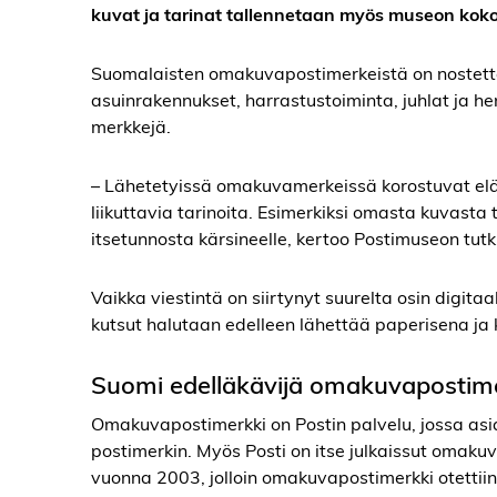
kuvat ja tarinat tallennetaan myös museon koko
Suomalaisten omakuvapostimerkeistä on nostettavi
asuinrakennukset, harrastustoiminta, juhlat ja hen
merkkejä.
– Lähetetyissä omakuvamerkeissä korostuvat eläm
liikuttavia tarinoita. Esimerkiksi omasta kuvas
itsetunnosta kärsineelle, kertoo Postimuseon tutk
Vaikka viestintä on siirtynyt suurelta osin digita
kutsut halutaan edelleen lähettää paperisena ja k
Suomi edelläkävijä omakuvapostim
Omakuvapostimerkki on Postin palvelu, jossa asi
postimerkin. Myös Posti on itse julkaissut oma
vuonna 2003, jolloin omakuvapostimerkki otettii