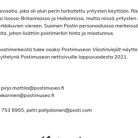
atio, joka oli alun perin tarkoitettu yritysten käyttöön. Rä
 Isossa-Britanniassa ja Hollannissa, mutta niissä yritysten
timerkkikuvien viereen. Suomen Postin personoiduissa merkeiss
ita, johon lisättiin postimerkin hinta ja maatunnus.
postimerkeistä tulee osaksi Postimuseon
Viestinviejät
-näytte
yttelynä Postimuseon nettisivuille loppuvuodesta 2021.
 pirjo.mattila@postimuseo.fi
oikarinen@postimuseo.fi
40 753 8955, petri.pohjolainen@posti.com