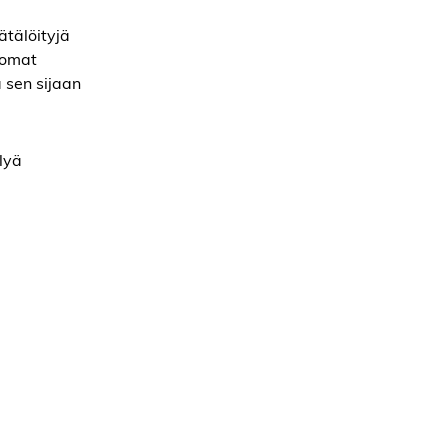
ätälöityjä
 omat
ä sen sijaan
lyä