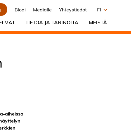
a
Blogi
Medialle
Yhteystiedot
FI
ELMAT
TIETOA JA TARINOITA
MEISTÄ
n
va-aiheissa
näyttelyn
erkkien