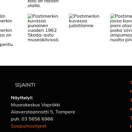
T
SIJAINTI
Näyttelyt:
Museokeskus Vapriikki
Alaverstaanraitti 5, Tampere
T
puh.
03 5656 6966
Saapumisohjeet