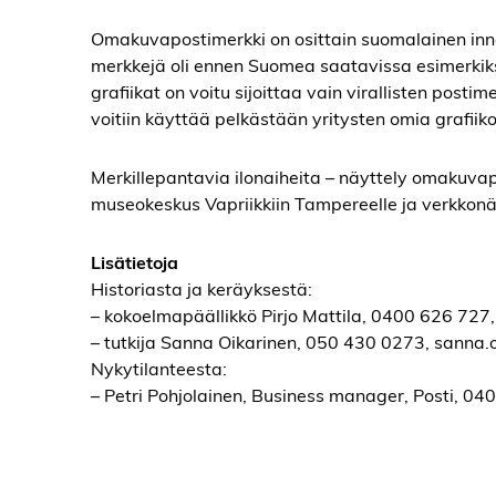
Omakuvapostimerkki on osittain suomalainen innova
merkkejä oli ennen Suomea saatavissa esimerkiksi
grafiikat on voitu sijoittaa vain virallisten pos
voitiin käyttää pelkästään yritysten omia grafiiko
Merkillepantavia ilonaiheita – näyttely omakuva
museokeskus Vapriikkiin Tampereelle ja verkkonä
Lisätietoja
Historiasta ja keräyksestä:
– kokoelmapäällikkö Pirjo Mattila, 0400 626 727,
– tutkija Sanna Oikarinen, 050 430 0273, sanna.
Nykytilanteesta:
– Petri Pohjolainen, Business manager, Posti, 0