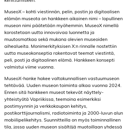
MuseoX – kohti viestinnän, pelin, postin ja digitaalisen
elämän museota on hankkeen aikainen nimi – lopullinen
museon nimi päätetään myöhemmin. MuseoX nimellä
korostetaan uutta innovoivaa luonnetta ja
muutosmatkaa sekä mukana olevien museoiden
aihealueita. Monimerkityksisen X:n rinnalle nostettiin
uutta museokonseptia rakentavat teemat viestintä,
peli, posti ja digitaalinen elämä. Hankkeen konsepti
valmistui viime vuonna.
MuseoX-hanke hakee valtakunnallisen vastuumuseon
tehtävää. Uuden museon toiminta alkaa vuonna 2024.
Ennen sitä hankkeen museot tekevät näyttely-
yhteistyötä Vapriikissa, teemoina esimerkiksi
postimyynnin ja verkkokaupan kehitys,
postikorttijournalismi, radiotoiminta ja 2000-luvun alun
mobiilipelikehitys. Suunnitteilla on myös toiminnallinen
tila, jossa uuden museon sisältöjä muotoillaan yhdessä