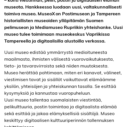
museota. Hankkeessa luodaan uusi, valtakunnallisesti
toimiva museo. MuseoX on Postimuseon ja Tampereen
historiallisten museoiden ylläpitämän Suomen
pelimuseon ja Mediamuseo Rupriikin yhteishanke. Uusi
museo tulee toimimaan museokeskus Vapriikissa
Tampereella ja digitaalisilla alustoilla verkossa.
Uusi museo edistää ymmärrystä medioituneesta
maailmasta, ihmisten välisestä vuorovaikutuksesta,
tieto- ja tavaravirroista sekä niiden muutoksesta.
Museo herättää pohtimaan, miten eri kanavat, välineet,
viestimisen tavat ja sisällöt vaikuttavat elämäämme
yksilön, yhteisöjen ja yhteiskunnan tasolla. Se esittää
kysymyksiä ja kannustaa vuoropuheluun.
Uusi museo tallentaa suomalaisten viestintää,
pelikulttuuria, postin toimintaa ja digitaalista elämää
sekä esittää ja jakaa elämyksellisiä sisältöjä. Museo
keskittyy digitaalisen kulttuuriperinnön tallennuksen
kehittämiseen.