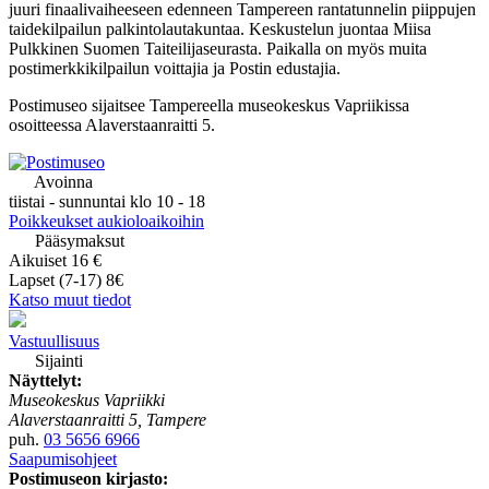
juuri finaalivaiheeseen edenneen Tampereen rantatunnelin piippujen
taidekilpailun palkintolautakuntaa. Keskustelun juontaa Miisa
Pulkkinen Suomen Taiteilijaseurasta. Paikalla on myös muita
postimerkkikilpailun voittajia ja Postin edustajia.
Postimuseo sijaitsee Tampereella museokeskus Vapriikissa
osoitteessa Alaverstaanraitti 5.
Avoinna
tiistai - sunnuntai klo 10 - 18
Poikkeukset aukioloaikoihin
Pääsymaksut
Aikuiset 16 €
Lapset (7-17) 8€
Katso muut tiedot
Vastuullisuus
Sijainti
Näyttelyt:
Museokeskus Vapriikki
Alaverstaanraitti 5, Tampere
puh.
03 5656 6966
Saapumisohjeet
Postimuseon kirjasto: