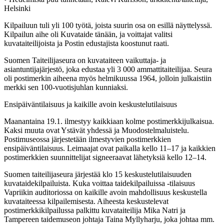
Helsinki
Kilpailuun tuli yli 100 työtä, joista suurin osa on esillä näyttelyssä.
Kilpailun aihe oli Kuvataide tänään, ja voittajat valitsi
kuvataiteilijoista ja Postin edustajista koostunut raati.
Suomen Taiteilijaseura on kuvataiteen vaikuttaja- ja
asiantuntijajärjestö, joka edustaa yli 3 000 ammattitaiteilijaa. Seura
oli postimerkin aiheena myös helmikuussa 1964, jolloin julkaistiin
merkki sen 100-vuotisjuhlan kunniaksi.
Ensipäiväntilaisuus ja kaikille avoin keskustelutilaisuus
Maanantaina 19.1. ilmestyy kaikkiaan kolme postimerkkijulkaisua.
Kaksi muuta ovat Ystävät yhdessä ja Muodostelmaluistelu.
Postimuseossa järjestetään ilmestyvien postimerkkien
ensipäiväntilaisuus. Leimaajat ovat paikalla kello 11–17 ja kaikkien
postimerkkien suunnittelijat signeeraavat lähetyksiä kello 12–14.
Suomen taiteilijaseura järjestää klo 15 keskustelutilaisuuden
kuvataidekilpailuista. Kuka voittaa taidekilpailuissa -tilaisuus
Vapriikin auditoriossa on kaikille avoin mahdollisuus keskustella
kuvataiteessa kilpailemisesta. Aiheesta keskustelevat
postimerkkikilpailussa palkittu kuvataiteilija Mika Natri ja
Tampereen taidemuseon johtaja Taina Myllyharju, joka johtaa mm.