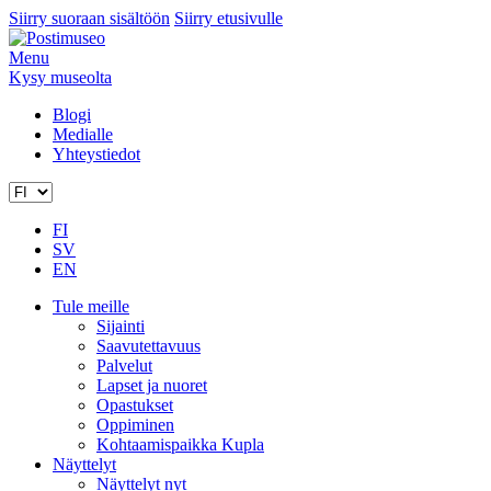
Siirry suoraan sisältöön
Siirry etusivulle
Menu
Kysy museolta
Blogi
Medialle
Yhteystiedot
FI
SV
EN
Tule meille
Sijainti
Saavutettavuus
Palvelut
Lapset ja nuoret
Opastukset
Oppiminen
Kohtaamispaikka Kupla
Näyttelyt
Näyttelyt nyt