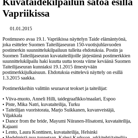
Kuvataidekilpailun satoa esillä
Vapriikissa
01.01.2015
Postimuseo avaa 19.1. Vapriikissa näyttelyn Taide elämäntyönä,
joka esittelee Suomen Taiteilijaseuran 150-vuotisjuhlavuoden
postimerkin suunnittelukilpailuun tulleita ehdotuksia. Postin ja
Suomen Taiteilijaseuran kuvataiteilijoille järjestämä postimerkkien
suunnittelukilpailu haki kuutta uutta teosta viime keväänä Suomen
Taiteilijaseuran kunniaksi 19.1.2015 ilmestyvään
postimerkkijulkaisuun. Ehdotuksia esittelevä näyttely on esillä
1.3.2015 saakka.
Postimerkkeihin valittiin seuraavat teokset ja taiteilijat:
• Viiva-muoto, Anneli Hilli, taidegraafikko/maalari, Espoo
• Piste, Mika Natri, kuvataiteilija, Turku
• Taiteilijan vuoristorata, Marjo Suikkanen, kuvanveistäjä,
Viljakkala
• Dance from the bride, Mayumi Niiranen-Hisatomi, kuvataiteilija,
Kajaani
• Lento, Laura Konttinen, kuvataiteilija, Helsinki
• Hedelmistä puu tunnetaan, Kalevi Karlsson, arkkitehti/taiteilija,