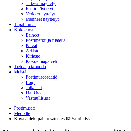
Tulevat näyttelyt
Kiertonäyttelyt
Verkkonäyttelyt
Menneet näyttelyt
Tapahtumat
Kokoelmat
Esineet
Postimerkit ja filatelia
Kuvat
Arkisto
Kirjasto
Kokoelmapalvelut
Tietoa ja tarinoita
Meistä
Postimuseosäätiö
Logi
Julkaisut
Hankkeet
Vastuullisuus
Postimuseo
Medialle
Kuvataidekilpailun satoa esillä Vapriikissa