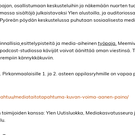
ajan, osallistumaan keskusteluihin ja näkemään nuorten tu
assa sisältöjä julkaistavaksi Ylen alustoilla, ja auditorioss
 Pyöreän pöydän keskustelussa puhutaan sosiaalisesta med
nnallisia
esittelypisteitä ja media-aiheinen
työpaja.
Meemiv
 podcast-studiossa kävijät voivat äänittää oman viestinsä.
arempiin kännykkäkuviin.
 Pirkanmaalaisille 1. ja 2. asteen oppilasryhmille on vapaa 
tapahtuu/mediataitotapahtuma-kuvan-voima-aanen-paino/
toimijoiden kanssa: Ylen Uutisluokka, Mediakasvatusseura 
lu.