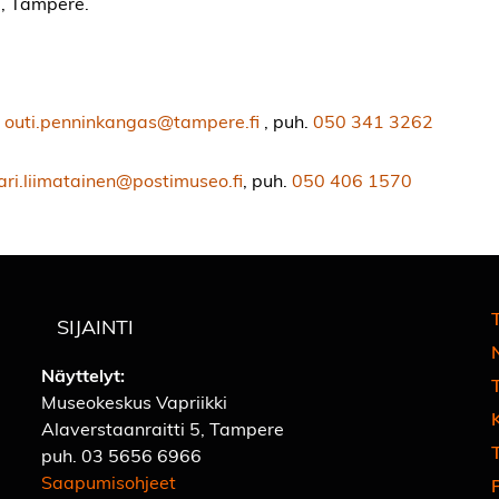
5, Tampere.
i
outi.penninkangas@tampere.fi
, puh.
050 341 3262
ri.liimatainen@postimuseo.fi
, puh.
050 406 1570
T
SIJAINTI
Näyttelyt:
Museokeskus Vapriikki
Alaverstaanraitti 5, Tampere
T
puh.
03 5656 6966
Saapumisohjeet