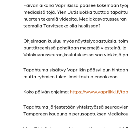
Päivän aikana Vapriikissa pääsee kokemaan työp
mediasisältöjä. Ylen Uutisluokka tuottaa tapahtum
nuorten tekemiä videoita. Mediakasvatusseuran
teemalla Tarvitseeko olla huolissan?
Ohjelmaan kuuluu myös näyttelyopastuksia, toimi
punttitreenissä pohditaan meemejä viesteinä, ja
Valokuvausseuran
koulutuksessa saa vinkkejä p
Tapahtuma sisältyy Vapriikin pääsylipun hintaan.
mutta ryhmien tulee ilmoittautua ennakkoon.
Koko päivän ohjelma:
https://www.vapriikki.fi/
Tapahtuma järjestetään yhteistyössä seuraavien 
Tampereen kaupungin perusopetuksen Mediakou