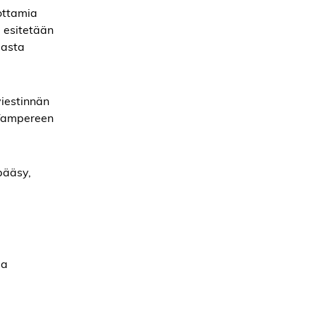
ottamia
a esitetään
iasta
iestinnän
 Tampereen
pääsy,
ja