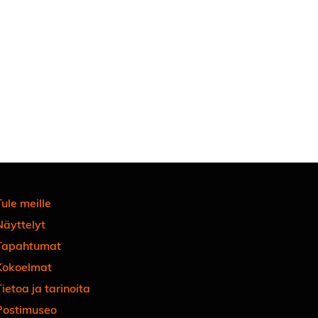
ule meille
Näyttelyt
Tapahtumat
Kokoelmat
ietoa ja tarinoita
Postimuseo