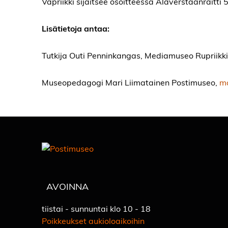
Vapriikki sijaitsee osoitteessa Alaverstaanraitti 
Lisätietoja antaa:
Tutkija Outi Penninkangas, Mediamuseo Rupriikk
Museopedagogi Mari Liimatainen Postimuseo,
ma
AVOINNA
tiistai - sunnuntai klo 10 - 18
Poikkeukset aukioloaikoihin