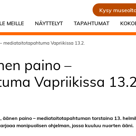
Kysy museolt
LE MEILLE
NÄYTTELYT
TAPAHTUMAT
KOKO
 mediataitotapahtuma Vapriikissa 13.2.
nen paino –
uma Vapriikissa 13.2
a, äänen paino – mediataitotapahtuman torstaina 13. helmi
arjoaa monipuolisen ohjelman, jossa kuuluu nuorten ääni.