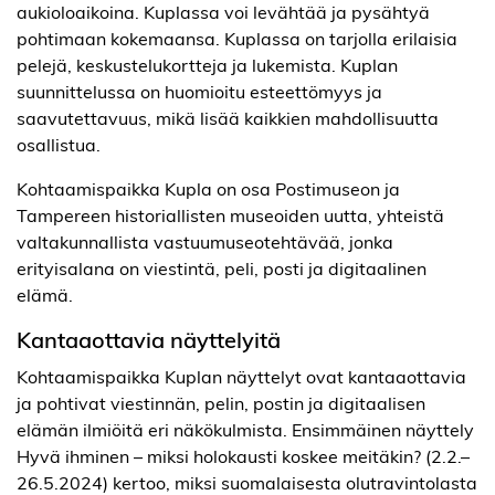
aukioloaikoina. Kuplassa voi levähtää ja pysähtyä
pohtimaan kokemaansa. Kuplassa on tarjolla erilaisia
pelejä, keskustelukortteja ja lukemista. Kuplan
suunnittelussa on huomioitu esteettömyys ja
saavutettavuus, mikä lisää kaikkien mahdollisuutta
osallistua.
Kohtaamispaikka Kupla on osa Postimuseon ja
Tampereen historiallisten museoiden uutta, yhteistä
valtakunnallista vastuumuseotehtävää, jonka
erityisalana on viestintä, peli, posti ja digitaalinen
elämä.
Kantaaottavia näyttelyitä
Kohtaamispaikka Kuplan näyttelyt ovat kantaaottavia
ja pohtivat viestinnän, pelin, postin ja digitaalisen
elämän ilmiöitä eri näkökulmista. Ensimmäinen näyttely
Hyvä ihminen – miksi holokausti koskee meitäkin? (2.2.–
26.5.2024) kertoo, miksi suomalaisesta olutravintolasta