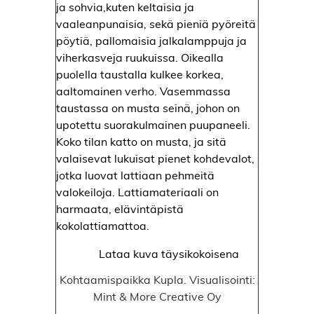
Lataa kuva täysikokoisena
Kohtaamispaikka Kupla. Visualisointi:
Lataa kuva täysikokoisena
Lataa kuva täysikokoisena
Mint & More Creative Oy