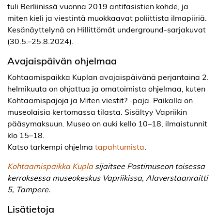
tuli Berliinissä vuonna 2019 antifasistien kohde, ja
miten kieli ja viestintä muokkaavat poliittista ilmapiiriä.
Kesänäyttelynä on Hillittömät underground-sarjakuvat
(30.5.–25.8.2024).
Avajaispäivän ohjelmaa
Kohtaamispaikka Kuplan avajaispäivänä perjantaina 2.
helmikuuta on ohjattua ja omatoimista ohjelmaa, kuten
Kohtaamispajoja ja Miten viestit? -paja. Paikalla on
museolaisia kertomassa tilasta. Sisältyy Vapriikin
pääsymaksuun. Museo on auki kello 10–18, ilmaistunnit
klo 15–18.
Katso tarkempi ohjelma
tapahtumista
.
Kohtaamispaikka Kupla
sijaitsee Postimuseon toisessa
kerroksessa museokeskus Vapriikissa, Alaverstaanraitti
5, Tampere.
Lisätietoja