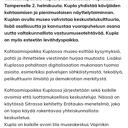
Tampereelle 2. helmikuuta. Kupla yhdistää kävijöiden
kohtaamisen ja pienimuotoisen näyttelytoiminnan.
Kuplan avulla museo vahvistaa keskustelukulttuuria,
lisää osallisuutta ja kannustaa vuoropuheluun osana
uutta valtakunnallista vastuumuseotehtävää. Kupla
on myös esteetön levähdyspaikka.
Kohtaamispaikka Kuplassa museo esittää kysymyksiä,
pohtii ja ihmettelee viestinnän hurjaa muutosta. Lisäksi
Kuplassa pohditaan digitalisaation mukanaan tuomia
asioita, esimerkiksi palvelujen sähköistymistä, tekoälyä,
pelikulttuurin ilmiöitä ja demokratian merkitystä.
Kohtaamispaikka Kuplassa järjestetään sekä kaikille
avoimia että luottamuksellisia keskusteluja. Näissä on
käytössä Sitrassa kehitetty Erätauko-menetelmä, joka
on tapa käydä rakentavaa yhteiskunnallista
keskustelua.
Kupla on kaikille avoin tila museokeskus Vapriikin