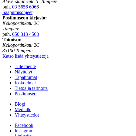
Alaverstaanraitti 5, Tampere
puh.
03 5656 6966
Saapumisohjeet
Postimuseon kirjasto:
Kelloportinkatu 2C
Tampere
puh.
050 313 4568
Toimisto:
Kelloportinkatu 2C
33100 Tampere
Katso lisää yhteystietoja
Tule meille
Näyttelyt
Tapahtumat
Kokoelmat
Tietoa ja tarinoita
Postimuseo
Blogi
Medialle
Yhteystiedot
Facebook
Instagram