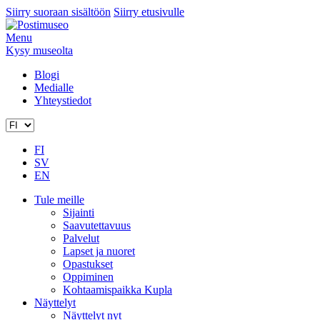
Siirry suoraan sisältöön
Siirry etusivulle
Menu
Kysy museolta
Blogi
Medialle
Yhteystiedot
FI
SV
EN
Tule meille
Sijainti
Saavutettavuus
Palvelut
Lapset ja nuoret
Opastukset
Oppiminen
Kohtaamispaikka Kupla
Näyttelyt
Näyttelyt nyt