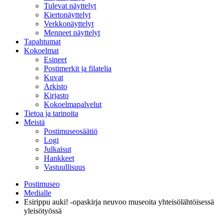
Tulevat näyttelyt
Kiertonäyttelyt
Verkkonäyttelyt
Menneet näyttelyt
Tapahtumat
Kokoelmat
Esineet
Postimerkit ja filatelia
Kuvat
Arkisto
Kirjasto
Kokoelmapalvelut
Tietoa ja tarinoita
Meistä
Postimuseosäätiö
Logi
Julkaisut
Hankkeet
Vastuullisuus
Postimuseo
Medialle
Esirippu auki! -opaskirja neuvoo museoita yhteisölähtöisessä
yleisötyössä