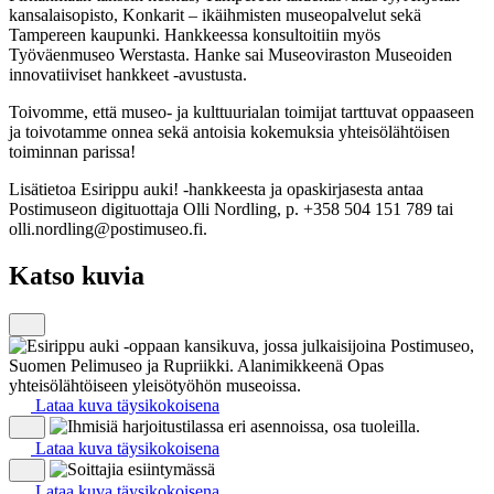
kansalaisopisto, Konkarit – ikäihmisten museopalvelut sekä
Tampereen kaupunki. Hankkeessa konsultoitiin myös
Työväenmuseo Werstasta. Hanke sai Museoviraston Museoiden
innovatiiviset hankkeet -avustusta.
Toivomme, että museo- ja kulttuurialan toimijat tarttuvat oppaaseen
ja toivotamme onnea sekä antoisia kokemuksia yhteisölähtöisen
toiminnan parissa!
Lisätietoa Esirippu auki! -hankkeesta ja opaskirjasesta antaa
Postimuseon digituottaja Olli Nordling, p. +358 504 151 789 tai
olli.nordling@postimuseo.fi.
Katso kuvia
Lataa kuva täysikokoisena
Lataa kuva täysikokoisena
Lataa kuva täysikokoisena