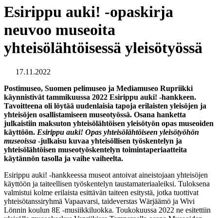
Esirippu auki! -opaskirja
neuvoo museoita
yhteisölähtöisessä yleisötyössä
17.11.2022
Postimuseo, Suomen pelimuseo ja Mediamuseo Rupriikki
käynnistivät tammikuussa 2022 Esirippu auki! -hankkeen.
Tavoitteena oli löytää uudenlaisia tapoja erilaisten yleisöjen ja
yhteisöjen osallistamiseen museotyössä. Osana hanketta
julkaistiin maksuton yhteisölähtöisen yleisötyön opas museoiden
käyttöön.
Esirippu auki! Opas yhteisölähtöiseen yleisötyöhön
museoissa
-julkaisu kuvaa yhteisöllisen työskentelyn ja
yhteisölähtöisen museotyöskentelyn toimintaperiaatteita
käytännön tasolla ja vaihe vaiheelta.
Esirippu auki! -hankkeessa museot antoivat aineistojaan yhteisöjen
käyttöön ja taiteellisen työskentelyn taustamateriaaleiksi. Tuloksena
valmistui kolme erilaista esittävän taiteen esitystä, jotka tuottivat
yhteisötanssiryhmä Vapaavarsi, taideverstas Wärjäämö ja Wivi
Lönnin koulun 8E -musiikkiluokka. Toukokuussa 2022 ne esitettiin