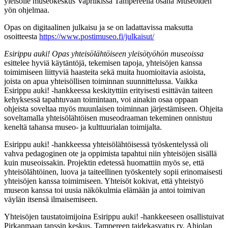
yleisölle museokeskus Vapriikissa Tampereella osana Museoiden
yön ohjelmaa.
Opas on digitaalinen julkaisu ja se on ladattavissa maksutta
osoitteesta
https://www.postimuseo.fi/julkaisut/
Esirippu auki! Opas yhteisölähtöiseen yleisötyöhön museoissa
esittelee hyviä käytäntöjä, tekemisen tapoja, yhteisöjen kanssa
toimimiseen liittyviä haasteita sekä muita huomioitavia asioista,
joista on apua yhteisöllisen toiminnan suunnittelussa. Vaikka
Esirippu auki! -hankkeessa keskityttiin erityisesti esittävän taiteen
kehyksessä tapahtuvaan toimintaan, voi ainakin osaa oppaan
ohjeista soveltaa myös muunlaisen toiminnan järjestämiseen. Ohjeita
soveltamalla yhteisölähtöisen museodraaman tekeminen onnistuu
keneltä tahansa museo- ja kulttuurialan toimijalta.
Esirippu auki! -hankkeessa yhteisölähtöisessä työskentelyssä oli
vahva pedagoginen ote ja oppimista tapahtui niin yhteisöjen sisällä
kuin museoissakin. Projektin edetessä huomattiin myös se, että
yhteisölähtöinen, luova ja taiteellinen työskentely sopii erinomaisesti
yhteisöjen kanssa toimimiseen. Yhteisöt kokivat, että yhteistyö
museon kanssa toi uusia näkökulmia elämään ja antoi toimivan
väylän itsensä ilmaisemiseen.
Yhteisöjen taustatoimijoina Esirippu auki! -hankkeeseen osallistuivat
Pirkanmaan tanssin keskus, Tampereen taidekasvatus ry, Ahjolan