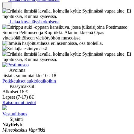
Lataa kuva täysikokoisena
Avoinna
tiistai - sunnuntai klo 10 - 18
Poikkeukset aukioloaikoihin
Pääsymaksut
Aikuiset 16 €
Lapset (7-17) 8€
Katso muut tiedot
Vastuullisuus
Sijainti
Näyttelyt:
Museokeskus Vapriikki