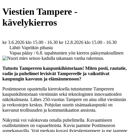
Viestien Tampere -
kävelykierros
ke 3.6.2026
klo 15.00 - 16.30
ke 12.8.2026
klo 15.00 - 16.30
Lähtö Vapriikin pihasta
Vapaa pääsy / 6.8. tapahtumien yön kierros pääsymaksullinen
Tutustu Tampereen kaupunkihistoriaan! Miten posti, rautatie,
radio ja puhelimet levisivät Tampereelle ja vaikuttivat
kaupungin kasvuun ja elämänmenoon?
Postimuseon opastetulla kierroksella tutustumme Tampereen
kaupunkihistoriaan viestinnän sekä teknologisten innovaatioiden
näkökulmasta. Lähes 250-vuotias Tampere on aina ollut viestinnän
ja verkostojen keskus. Pohjolan suurin sisämaakaupunki on
kasvanut teollisuuden ja kommunikaation ansiosta.
Näkymiä voi valokuvata omalla puhelimella. Kuvaamiseen
osallistuminen on vapaaehtoista. Kuvia jaamme Postimuseon
somekanavilla. Voit merkata kuvasi #viestientampere ja me jaamme