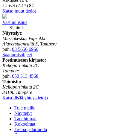
Aikuiset 16 €
Lapset (7-17) 8€
Katso muut tiedot
Vastuullisuus
Sijainti
Näyttelyt:
Museokeskus Vapriikki
Alaverstaanraitti 5, Tampere
puh.
03 5656 6966
Saapumisohjeet
Postimuseon kirjasto:
Kelloportinkatu 2C
Tampere
puh.
050 313 4568
Toimisto:
Kelloportinkatu 2C
33100 Tampere
Katso lisää yhteystietoja
Tule meille
Näyttelyt
Tapahtumat
Kokoelmat
Tietoa ja tarinoita