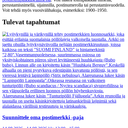
perustamisnimellä, sijainnilla, postinumerolla tai perustamisvuodella.
Voit tehdä myös vuosivälihakuja, esimerkiksi: 1900–1950.
Tulevat tapahtumat
Suunnittele oma postimerkki -paja