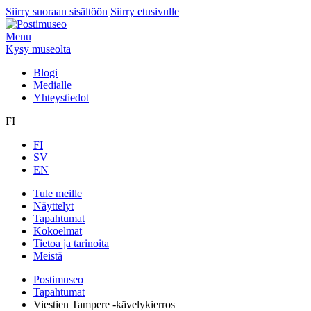
Siirry suoraan sisältöön
Siirry etusivulle
Menu
Kysy museolta
Blogi
Medialle
Yhteystiedot
FI
FI
SV
EN
Tule meille
Näyttelyt
Tapahtumat
Kokoelmat
Tietoa ja tarinoita
Meistä
Postimuseo
Tapahtumat
Viestien Tampere -kävelykierros