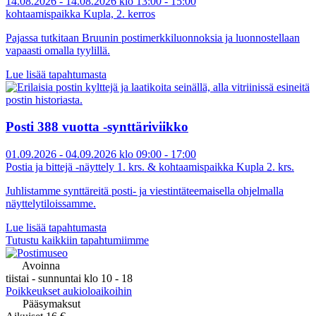
14.08.2026 - 14.08.2026 klo 13:00 - 15:00
kohtaamispaikka Kupla, 2. kerros
Pajassa tutkitaan Bruunin postimerkkiluonnoksia ja luonnostellaan
vapaasti omalla tyylillä.
Lue lisää tapahtumasta
Posti 388 vuotta -synttäriviikko
01.09.2026 - 04.09.2026 klo 09:00 - 17:00
Postia ja bittejä -näyttely 1. krs. & kohtaamispaikka Kupla 2. krs.
Juhlistamme synttäreitä posti- ja viestintäteemaisella ohjelmalla
näyttelytiloissamme.
Lue lisää tapahtumasta
Tutustu kaikkiin tapahtumiimme
Avoinna
tiistai - sunnuntai klo 10 - 18
Poikkeukset aukioloaikoihin
Pääsymaksut