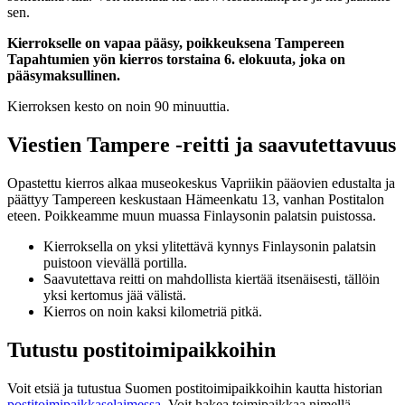
sen.
Kierrokselle on vapaa pääsy, poikkeuksena Tampereen
Tapahtumien yön kierros torstaina 6. elokuuta, joka on
pääsymaksullinen.
Kierroksen kesto on noin 90 minuuttia.
Viestien Tampere -reitti ja saavutettavuus
Opastettu kierros alkaa museokeskus Vapriikin pääovien edustalta ja
päättyy Tampereen keskustaan Hämeenkatu 13, vanhan Postitalon
eteen. Poikkeamme muun muassa Finlaysonin palatsin puistossa.
Kierroksella on yksi ylitettävä kynnys Finlaysonin palatsin
puistoon vievällä portilla.
Saavutettava reitti on mahdollista kiertää itsenäisesti, tällöin
yksi kertomus jää välistä.
Kierros on noin kaksi kilometriä pitkä.
Tutustu postitoimipaikkoihin
Voit etsiä ja tutustua Suomen postitoimipaikkoihin kautta historian
postitoimipaikkaselaimessa
. Voit hakea toimipaikkaa nimellä,