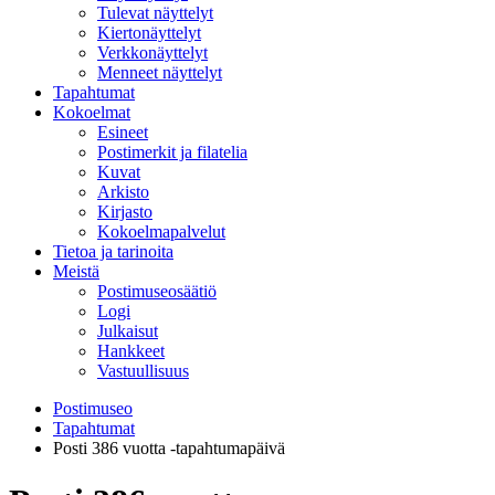
Tulevat näyttelyt
Kiertonäyttelyt
Verkkonäyttelyt
Menneet näyttelyt
Tapahtumat
Kokoelmat
Esineet
Postimerkit ja filatelia
Kuvat
Arkisto
Kirjasto
Kokoelmapalvelut
Tietoa ja tarinoita
Meistä
Postimuseosäätiö
Logi
Julkaisut
Hankkeet
Vastuullisuus
Postimuseo
Tapahtumat
Posti 386 vuotta -tapahtumapäivä