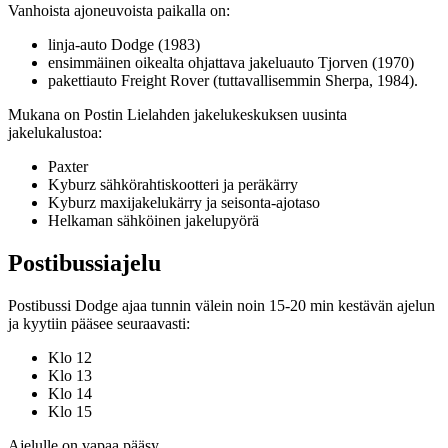
Vanhoista ajoneuvoista paikalla on:
linja-auto Dodge (1983)
ensimmäinen oikealta ohjattava jakeluauto Tjorven (1970)
pakettiauto Freight Rover (tuttavallisemmin Sherpa, 1984).
Mukana on Postin Lielahden jakelukeskuksen uusinta
jakelukalustoa:
Paxter
Kyburz sähkörahtiskootteri ja peräkärry
Kyburz maxijakelukärry ja seisonta-ajotaso
Helkaman sähköinen jakelupyörä
Postibussiajelu
Postibussi Dodge ajaa tunnin välein noin 15-20 min kestävän ajelun
ja kyytiin pääsee seuraavasti:
Klo 12
Klo 13
Klo 14
Klo 15
Ajelulle on vapaa pääsy.