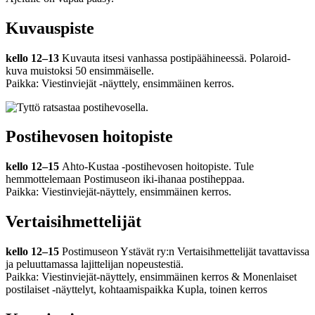
Kuvauspiste
kello 12
–
13
Kuvauta itsesi vanhassa postipäähineessä. Polaroid-
kuva muistoksi 50 ensimmäiselle.
Paikka: Viestinviejät -näyttely, ensimmäinen kerros.
Postihevosen hoitopiste
kello 12
–
15
Ahto-Kustaa -postihevosen hoitopiste. Tule
hemmottelemaan Postimuseon iki-ihanaa postiheppaa.
Paikka: Viestinviejät-näyttely, ensimmäinen kerros.
Vertaisihmettelijät
kello 12
–
15
Postimuseon Ystävät ry:n
Vertaisihmettelijät tavattavissa
ja peluuttamassa lajittelijan nopeustestiä.
Paikka: Viestinviejät-näyttely, ensimmäinen kerros & Monenlaiset
postilaiset -näyttelyt, kohtaamispaikka Kupla, toinen kerros