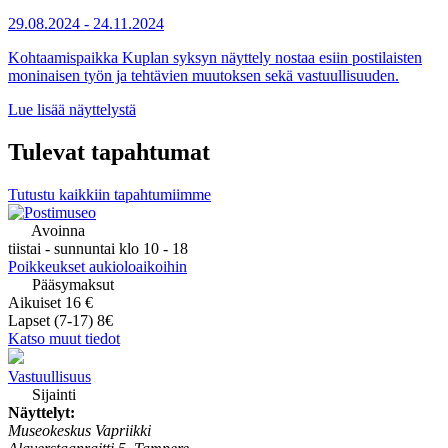
29.08.2024
-
24.11.2024
Kohtaamispaikka Kuplan syksyn näyttely nostaa esiin postilaisten
moninaisen työn ja tehtävien muutoksen sekä vastuullisuuden.
Lue lisää näyttelystä
Tulevat tapahtumat
Tutustu kaikkiin tapahtumiimme
Avoinna
tiistai - sunnuntai klo 10 - 18
Poikkeukset aukioloaikoihin
Pääsymaksut
Aikuiset 16 €
Lapset (7-17) 8€
Katso muut tiedot
Vastuullisuus
Sijainti
Näyttelyt:
Museokeskus Vapriikki