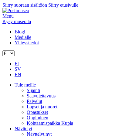
Siirry suoraan sisältöön
Siirry etusivulle
Menu
Kysy museolta
Blogi
Medialle
Yhteystiedot
FI
SV
EN
Tule meille
Sijainti
Saavutettavuus
Palvelut
Lapset ja nuoret
Opastukset
Oppiminen
Kohtaamispaikka Kupla
Näyttelyt
Näyttelyt nyt