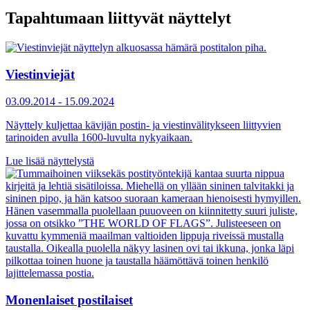
Tapahtumaan liittyvät näyttelyt
Viestinviejät
03.09.2014
-
15.09.2024
Näyttely kuljettaa kävijän postin- ja viestinvälitykseen liittyvien
tarinoiden avulla 1600-luvulta nykyaikaan.
Lue lisää näyttelystä
Monenlaiset postilaiset