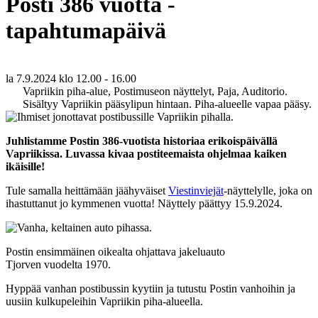
Posti 386 vuotta -
tapahtumapäivä
la 7.9.2024
klo 12.00 - 16.00
Vapriikin piha-alue, Postimuseon näyttelyt, Paja, Auditorio.
Sisältyy Vapriikin pääsylipun hintaan. Piha-alueelle vapaa pääsy.
Juhlistamme Postin 386-vuotista historiaa erikoispäivällä
Vapriikissa. Luvassa kivaa postiteemaista ohjelmaa kaiken
ikäisille!
Tule samalla heittämään jäähyväiset
Viestinviejät
-näyttelylle, joka on
ihastuttanut jo kymmenen vuotta! Näyttely päättyy 15.9.2024.
Postin ensimmäinen oikealta ohjattava jakeluauto
Tjorven vuodelta 1970.
Hyppää vanhan postibussin kyytiin ja tutustu Postin vanhoihin ja
uusiin kulkupeleihin Vapriikin piha-alueella.