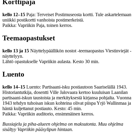
Korttipaja
kello 12
–
15
Paja: Terveiset Postimuseosta kortti. Tule askartelemaan
uniikki postikortti vanhoista postimerkeistä.
Paikka: Vapriikin Paja, toinen kerros.
Teemaopastukset
kello 13 ja 15
Näyttelypäällikön nostot -teemaopastus Viestinviejät -
näyttelyyn.
Lähtö opastukselle Vapriikin aulasta. Kesto 30 min.
Luento
kello 14
–
15
Luento: Partisaani-isku postiautoon Saariselällä 1943.
Historiantutkija, dosentti Ville Jalovaara kertoo kuuluisan Laanilan
partisaani-iskun taustoista ja merkityksestä kirjansa pohjalta. Vuonna
1943 tehdyn tuhoisan iskun kohteina olivat piispa Yrjö Wallinmaa ja
häntä kuljettanut postiauto. Kesto: 45 min.
Paikka: Vapriikin auditorio, ensimmäinen kerros.
Bussiajelu ja piha-alueen ohjelma on maksutonta. Muu ohjelma
sisältyy Vapriikin pääsylipun hintaan.