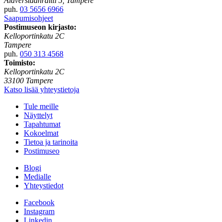
Alaverstaanraitti 5, Tampere
puh.
03 5656 6966
Saapumisohjeet
Postimuseon kirjasto:
Kelloportinkatu 2C
Tampere
puh.
050 313 4568
Toimisto:
Kelloportinkatu 2C
33100 Tampere
Katso lisää yhteystietoja
Tule meille
Näyttelyt
Tapahtumat
Kokoelmat
Tietoa ja tarinoita
Postimuseo
Blogi
Medialle
Yhteystiedot
Facebook
Instagram
Linkedin