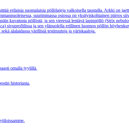
asti omalla tyylillä.
elytiloissamme.