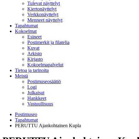
Tulevat näyttelyt
Kiertonäyttelyt
Verkkonäyttelyt
Menneet näyttelyt
Tapahtumat
Kokoelmat
Esineet
Postimerkit ja filatelia
Kuvat
Arkisto
Kirjasto
Kokoelmapalvelut
Tietoa ja tarinoita
Meistä
Postimuseosäätiö
Logi
Julkaisut
Hankkeet
Vastuullisuus
Postimuseo
Tapahtumat
PERUTTU Ajankohtainen Kupla