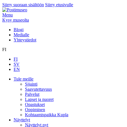
Siirry suoraan sisältöön
Siirry etusivulle
Menu
Kysy museolta
Blogi
Medialle
Yhteystiedot
FI
FI
SV
EN
Tule meille
Sijainti
Saavutettavuus
Palvelut
Lapset ja nuoret
Opastukset
Oppiminen
Kohtaamispaikka Kupla
Näyttelyt
Näyttelyt nyt