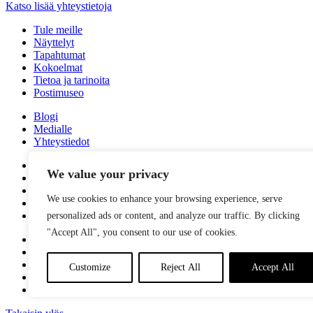
Katso lisää yhteystietoja
Tule meille
Näyttelyt
Tapahtumat
Kokoelmat
Tietoa ja tarinoita
Postimuseo
Blogi
Medialle
Yhteystiedot
Facebook
We value your privacy
Instagram
Linkedin
We use cookies to enhance your browsing experience, serve
Youtube
Tiktok
personalized ads or content, and analyze our traffic. By clicking
"Accept All", you consent to our use of cookies.
Tilaa uutiskirjeemme
Anna meille palautetta
Arvioi käyntisi Googlessa - autat meitä ja muita
Customize
Reject All
Accept All
Tietosuoja
Saavutettavuusseloste