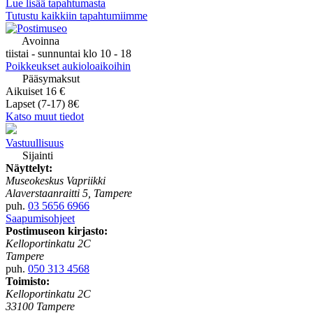
Lue lisää tapahtumasta
Tutustu kaikkiin tapahtumiimme
Avoinna
tiistai - sunnuntai klo 10 - 18
Poikkeukset aukioloaikoihin
Pääsymaksut
Aikuiset 16 €
Lapset (7-17) 8€
Katso muut tiedot
Vastuullisuus
Sijainti
Näyttelyt:
Museokeskus Vapriikki
Alaverstaanraitti 5, Tampere
puh.
03 5656 6966
Saapumisohjeet
Postimuseon kirjasto:
Kelloportinkatu 2C
Tampere
puh.
050 313 4568
Toimisto:
Kelloportinkatu 2C
33100 Tampere