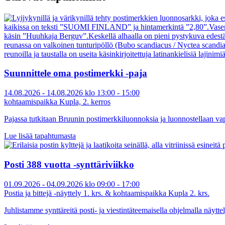
Suunnittele oma postimerkki -paja
14.08.2026 - 14.08.2026 klo 13:00 - 15:00
kohtaamispaikka Kupla, 2. kerros
Pajassa tutkitaan Bruunin postimerkkiluonnoksia ja luonnostellaan vapa
Lue lisää tapahtumasta
Posti 388 vuotta -synttäriviikko
01.09.2026 - 04.09.2026 klo 09:00 - 17:00
Postia ja bittejä -näyttely 1. krs. & kohtaamispaikka Kupla 2. krs.
Juhlistamme synttäreitä posti- ja viestintäteemaisella ohjelmalla näytt