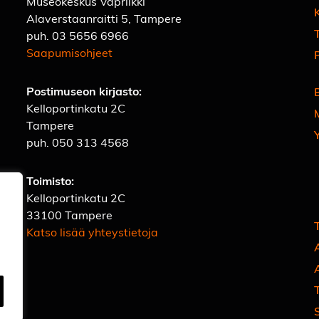
Museokeskus Vapriikki
Alaverstaanraitti 5, Tampere
T
puh.
03 5656 6966
Saapumisohjeet
Postimuseon kirjasto:
Kelloportinkatu 2C
Tampere
puh.
050 313 4568
Toimisto:
Kelloportinkatu 2C
33100 Tampere
Katso lisää yhteystietoja