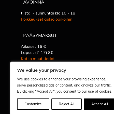
AVOINNA
tiistai - sunnuntai klo 10 - 18
Poikkeukset aukioloaikoihin
PÄÄSYMAKSUT
Aikuiset 16 €
Lapset (7-17) 8€
Katso muut tiedot
We value your privacy
We use cookies to enhance your browsing experience,
serve personalized ads or content, and analyze our traffic.
By clicking "Accept All", you consent to our use of cookies.
Vastuullisuus
Customize
Reject All
Accept All