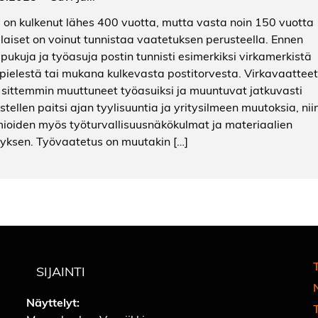
i on kulkenut lähes 400 vuotta, mutta vasta noin 150 vuotta
ilaiset on voinut tunnistaa vaatetuksen perusteella. Ennen
apukuja ja työasuja postin tunnisti esimerkiksi virkamerkistä
apielestä tai mukana kulkevasta postitorvesta. Virkavaatteet
 sittemmin muuttuneet työasuiksi ja muuntuvat jatkuvasti
stellen paitsi ajan tyylisuuntia ja yritysilmeen muutoksia, nii
ioiden myös työturvallisuusnäkökulmat ja materiaalien
tyksen. Työvaatetus on muutakin […]
T
SIJAINTI
Näyttelyt: