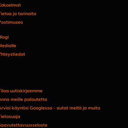
Kokoelmat
ietoa ja tarinoita
Postimuseo
Blogi
Medialle
Yhteystiedot
Facebook
Instagram
Linkedin
Youtube
Tiktok
Tilaa uutiskirjeemme
Anna meille palautetta
Arvioi käyntisi Googlessa - autat meitä ja muita
Tietosuoja
Saavutettavuusseloste