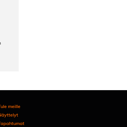
n
ule meille
Näyttelyt
Tapahtumat