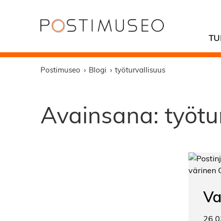
TU
Postimuseo
Blogi
työturvallisuus
Avainsana:
työtu
Va
26.0