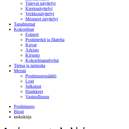
Tulevat näyttelyt
Kiertonäyttelyt
Verkkonäyttelyt
Menneet näyttelyt
Tapahtumat
Kokoelmat
Esineet
Postimerkit ja filatelia
Kuvat
Arkisto
Kirjasto
Kokoelmapalvelut
Tietoa ja tarinoita
Meistä
Postimuseosäätiö
Logi
Julkaisut
Hankkeet
Vastuullisuus
Postimuseo
Blogi
taskukirja