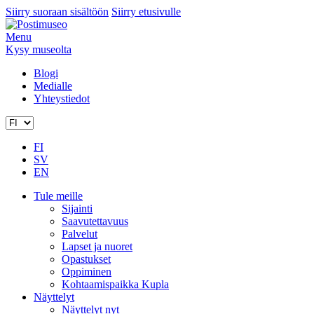
Siirry suoraan sisältöön
Siirry etusivulle
Menu
Kysy museolta
Blogi
Medialle
Yhteystiedot
FI
SV
EN
Tule meille
Sijainti
Saavutettavuus
Palvelut
Lapset ja nuoret
Opastukset
Oppiminen
Kohtaamispaikka Kupla
Näyttelyt
Näyttelyt nyt