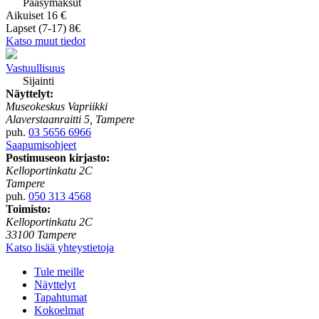
Pääsymaksut
Aikuiset 16 €
Lapset (7-17) 8€
Katso muut tiedot
Vastuullisuus
Sijainti
Näyttelyt:
Museokeskus Vapriikki
Alaverstaanraitti 5, Tampere
puh.
03 5656 6966
Saapumisohjeet
Postimuseon kirjasto:
Kelloportinkatu 2C
Tampere
puh.
050 313 4568
Toimisto:
Kelloportinkatu 2C
33100 Tampere
Katso lisää yhteystietoja
Tule meille
Näyttelyt
Tapahtumat
Kokoelmat