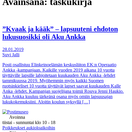
Avainsana:
taskukirja
”Kvaak ja kääk” – lapsuuteni ehdoton
lukusuosikki oli Aku Ankka
28.01.2019
Suvi Jalli
Posti osallistuu Elinkeinoelämän keskusliiton EK:n Operaatio
Ankka -kampanjaan. Kaikille vuoden 2019 aikana 10 vuotta
täyttäville lapsille lahjoitetaan kuukauden Aku Ankka -lehdet
tammikuussa 2019. Myöhemmin myös kaikki Suomen
ruotsinkieliset 10 vuotta täyttävät lapset saavat kuukauden Kalle
Anka -lehdet. Kampanjan suojelijana toimii Rouva Jenni Haukio.
Aku Ankka kuuluu tärkeänä osana myös omiin lapsuusajan
lukukokemuksiini. Aloitin koulun syksyllä […]
Avoinna
tiistai - sunnuntai klo 10 - 18
Poikkeukset aukioloaikoihin