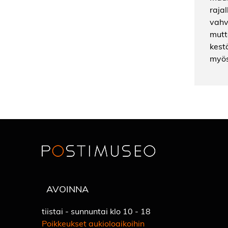
rajal
vahva
mutt
kest
myös
AVOINNA
tiistai - sunnuntai klo 10 - 18
Poikkeukset aukioloaikoihin