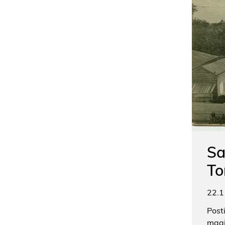
Sa
To
22.1
Post
maai