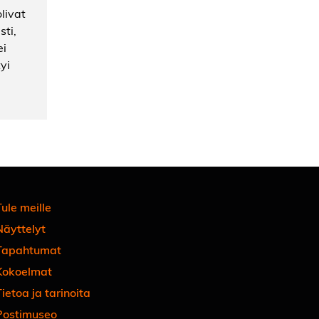
olivat
sti,
ei
yi
ule meille
Näyttelyt
Tapahtumat
Kokoelmat
ietoa ja tarinoita
Postimuseo