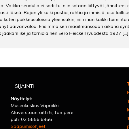
la. Vaikka seudulla ei sodittu, niin sotaan liittyvät jännitteet 
sti läsnä. Rajan yli kulki postia, rahtia ja ihmisiä, osa laillise
a kuten poikkeusoloissa yleensäkin, niin ihan kaikki toiminta 
änyt päivänvaloa. Ensimmäisen maailmansodan aikana synt
 jääkäriliike ja torniolainen Eero Heickell (vuodesta 1927 […]
T
SIJAINTI
Näyttelyt:
Museokeskus Vapriikki
Alaverstaanraitti 5, Tampere
T
puh.
03 5656 6966
Saapumisohjeet