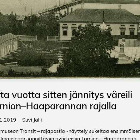
ta vuotta sitten jännitys väreili
rnion–Haaparannan rajalla
1.2019
Suvi Jalli
imuseon Transit – rajapostia -näyttely sukeltaa ensimmäise
lmansodan jännittäviin pyörteisiin Tornion – Haaparannan