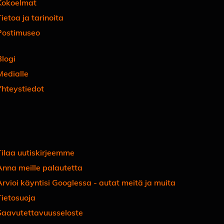
Kokoelmat
ietoa ja tarinoita
Postimuseo
Blogi
Medialle
Yhteystiedot
Facebook
Instagram
Linkedin
Youtube
Tiktok
Tilaa uutiskirjeemme
Anna meille palautetta
Arvioi käyntisi Googlessa - autat meitä ja muita
Tietosuoja
Saavutettavuusseloste