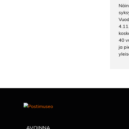
Näin
syks
Vuod
4.11
kosk
40 vu
ja p
ylei
AVOINNA