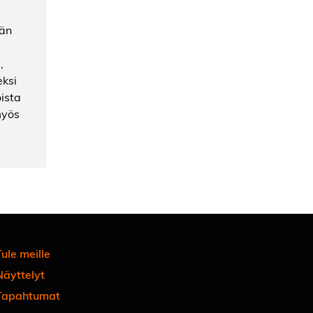
ään
,
eksi
oista
myös
ule meille
Näyttelyt
Tapahtumat