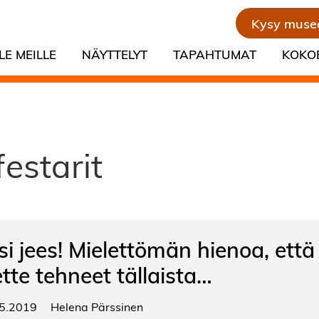
Kysy muse
LE MEILLE
NÄYTTELYT
TAPAHTUMAT
KOKO
estarit
si jees! Mielettömän hienoa, että
ette tehneet tällaista…
5.2019
Helena Pärssinen