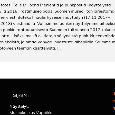
 totesi Pelle Miljoona Pienlehtiä ja punkpostia -näyttelystä
yllä 2018. Postimuseo pääsi Suomen museoliiton järjestäm
en viestintäteko finaalin kyseisen näyttelyn (17.11.2017–
.2018) viestinnällä. Valitsimme punkin näyttelymme aiheeksi
a punkin rantautumisesta Suomeen tuli vuonna 2017 kulune
otta. Lisäksi meillä oli tietoja säilyneistä punk-kirjeenvaihd
ienlehdistä, ja omaa vahvaa innostusta aihepiiriin. Saimme 
sötoiveen teeman käsittelystä. […]
T
SIJAINTI
Näyttelyt:
Museokeskus Vapriikki