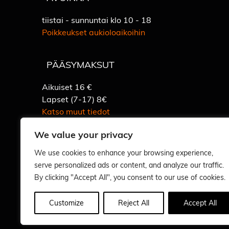
tiistai - sunnuntai klo 10 - 18
Poikkeukset aukioloaikoihin
PÄÄSYMAKSUT
Aikuiset 16 €
Lapset (7-17) 8€
Katso muut tiedot
We value your privacy
We use cookies to enhance your browsing experience,
Vastuullisuus
serve personalized ads or content, and analyze our traffic.
By clicking "Accept All", you consent to our use of cookies.
Customize
Reject All
Accept All