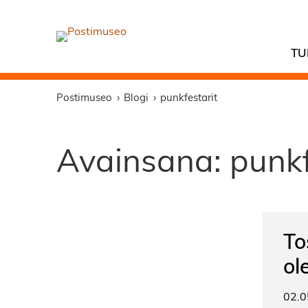
TU
Postimuseo
Blogi
punkfestarit
Avainsana:
punkf
To
ol
02.0