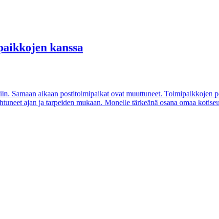
ipaikkojen kanssa
stiin. Samaan aikaan postitoimipaikat ovat muuttuneet. Toimipaikkojen 
vaihtuneet ajan ja tarpeiden mukaan. Monelle tärkeänä osana omaa kotiseut