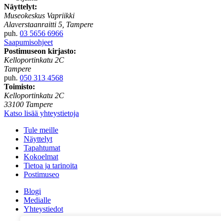
Näyttelyt:
Museokeskus Vapriikki
Alaverstaanraitti 5, Tampere
puh.
03 5656 6966
Saapumisohjeet
Postimuseon kirjasto:
Kelloportinkatu 2C
Tampere
puh.
050 313 4568
Toimisto:
Kelloportinkatu 2C
33100 Tampere
Katso lisää yhteystietoja
Tule meille
Näyttelyt
Tapahtumat
Kokoelmat
Tietoa ja tarinoita
Postimuseo
Blogi
Medialle
Yhteystiedot