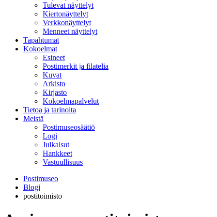
Tulevat näyttelyt
Kiertonäyttelyt
Verkkonäyttelyt
Menneet näyttelyt
Tapahtumat
Kokoelmat
Esineet
Postimerkit ja filatelia
Kuvat
Arkisto
Kirjasto
Kokoelmapalvelut
Tietoa ja tarinoita
Meistä
Postimuseosäätiö
Logi
Julkaisut
Hankkeet
Vastuullisuus
Postimuseo
Blogi
postitoimisto