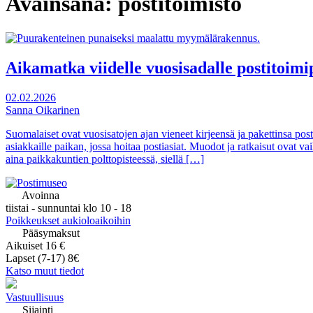
Avainsana:
postitoimisto
Aikamatka viidelle vuosisadalle postitoim
02.02.2026
Sanna Oikarinen
Suomalaiset ovat vuosisatojen ajan vieneet kirjeensä ja pakettinsa po
asiakkaille paikan, jossa hoitaa postiasiat. Muodot ja ratkaisut ovat 
aina paikkakuntien polttopisteessä, siellä […]
Avoinna
tiistai - sunnuntai klo 10 - 18
Poikkeukset aukioloaikoihin
Pääsymaksut
Aikuiset 16 €
Lapset (7-17) 8€
Katso muut tiedot
Vastuullisuus
Sijainti