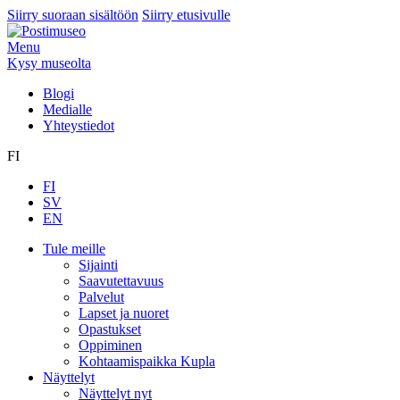
Siirry suoraan sisältöön
Siirry etusivulle
Menu
Kysy museolta
Blogi
Medialle
Yhteystiedot
FI
FI
SV
EN
Tule meille
Sijainti
Saavutettavuus
Palvelut
Lapset ja nuoret
Opastukset
Oppiminen
Kohtaamispaikka Kupla
Näyttelyt
Näyttelyt nyt