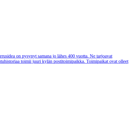
perusidea on pysynyt samana jo lähes 400 vuotta. Ne tarjoavat
uhistoriaa toimii juuri kylän postitoimipaikka. Toimipaikat ovat olleet