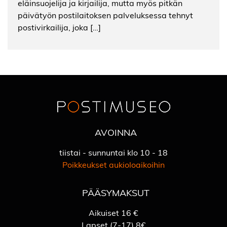
eläinsuojelija ja kirjailija, mutta myös pitkän
päivätyön postilaitoksen palveluksessa tehnyt
postivirkailija, joka […]
AVOINNA
tiistai - sunnuntai klo 10 - 18
Poikkeukset aukioloaikoihin
PÄÄSYMAKSUT
Aikuiset 16 €
Lapset (7-17) 8€