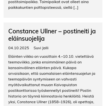
postitoimipaikka. Toimipaikat ovat olleet aina
paikkakuntien polttopisteessä, siellä […]
Constance Ullner – postineiti ja
eläinsuojelija
04.10.2025
Suvi Jalli
Eläinten viikko on vuosittain 4.–10.10. vietettävä
teemaviikko, jonka ensimmäinen päivä on
kansainvälinen eläinten päivä. Kukapa
arvaisikaan, että suomalaisen eläintensuojelun ja
teemapäivän syntymiseen on vahvasti
myötävaikuttanut muuan Kaivopuiston
postikonttorissa työskennellyt postineiti! Postin
historia on täynnä kiinnostavia henkilöitä. Heistä
yksi, Constance Ullner (1858–1926), oli opettaja,