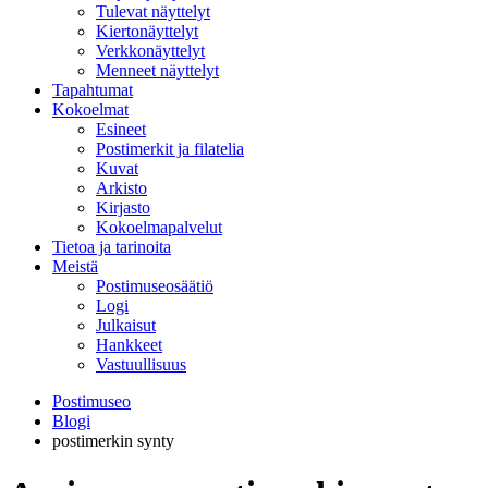
Tulevat näyttelyt
Kiertonäyttelyt
Verkkonäyttelyt
Menneet näyttelyt
Tapahtumat
Kokoelmat
Esineet
Postimerkit ja filatelia
Kuvat
Arkisto
Kirjasto
Kokoelmapalvelut
Tietoa ja tarinoita
Meistä
Postimuseosäätiö
Logi
Julkaisut
Hankkeet
Vastuullisuus
Postimuseo
Blogi
postimerkin synty