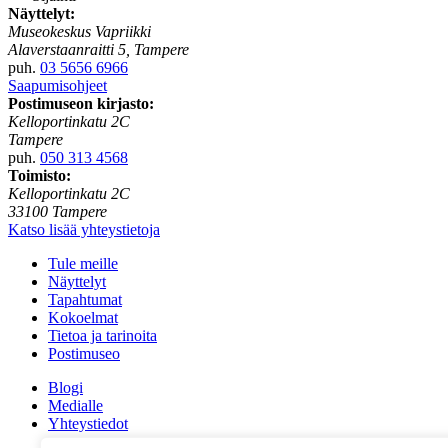
Näyttelyt:
Museokeskus Vapriikki
Alaverstaanraitti 5, Tampere
puh.
03 5656 6966
Saapumisohjeet
Postimuseon kirjasto:
Kelloportinkatu 2C
Tampere
puh.
050 313 4568
Toimisto:
Kelloportinkatu 2C
33100 Tampere
Katso lisää yhteystietoja
Tule meille
Näyttelyt
Tapahtumat
Kokoelmat
Tietoa ja tarinoita
Postimuseo
Blogi
Medialle
Yhteystiedot