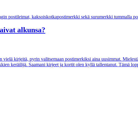
saivat alkunsa?
 vielä kirjeitä, pyrin valitsemaan postimerkiksi aina uusimmat. Mielestän
kien keräilijä. Saamani kirjeet ja kortit olen kyllä tallentanut. Tämä lo