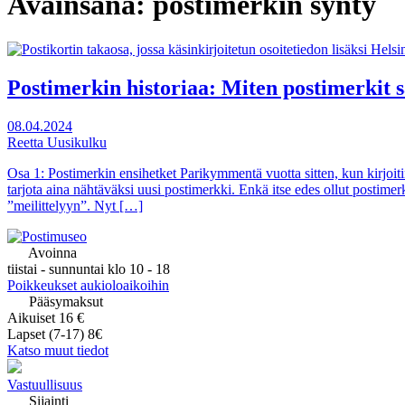
Avainsana:
postimerkin synty
Postimerkin historiaa: Miten postimerkit 
08.04.2024
Reetta Uusikulku
Osa 1: Postimerkin ensihetket Parikymmentä vuotta sitten, kun kirjoitin
tarjota aina nähtäväksi uusi postimerkki. Enkä itse edes ollut postimerk
”meilittelyyn”. Nyt […]
Avoinna
tiistai - sunnuntai klo 10 - 18
Poikkeukset aukioloaikoihin
Pääsymaksut
Aikuiset 16 €
Lapset (7-17) 8€
Katso muut tiedot
Vastuullisuus
Sijainti