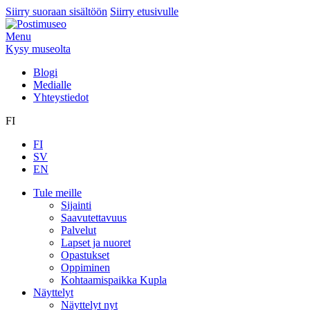
Siirry suoraan sisältöön
Siirry etusivulle
Menu
Kysy museolta
Blogi
Medialle
Yhteystiedot
FI
FI
SV
EN
Tule meille
Sijainti
Saavutettavuus
Palvelut
Lapset ja nuoret
Opastukset
Oppiminen
Kohtaamispaikka Kupla
Näyttelyt
Näyttelyt nyt