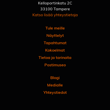
Kelloportinkatu 2C
33100 Tampere
Katso lisää yhteystietoja
Tule meille
Näyttelyt
Tapahtumat
Kokoelmat
Tietoa ja tarinoita
Postimuseo
Blogi
Medialle
Yhteystiedot
Facebook
Instagram
Linkedin
Youtube
Tiktok