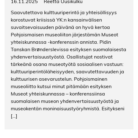
16.11.2025
Reetta Uusikulku
Saavutettava kulttuuriperintö ja yhteisöllisyys
korostuvat kriisissä YK:n kansainvälisen
suvaitsevaisuuden päivänä on hyvä kertoa
Pohjoismaisen museoliiton järjestämän Museot
yhteiskunnassa -konferenssin annista. Pidin
Tanskan Brønderslevissa esityksen suomalaisesta
yhdenvertaisuustyöstä. Osallistujat nostivat
tärkeänä osana museotyötä sosiaalisen vastuun:
kulttuuriperintöläheisyyden, saavutettavuuden ja
kulttuurisen asevarustelun. Pohjoismainen
museoliitto kutsui minut pitämään esityksen
Museot yhteiskunnassa – konferenssiinsa
suomalaisen museon yhdenvertaisuustyöstä ja
museokentän moninaisuustyöryhmistä. Esitykseni
[…]