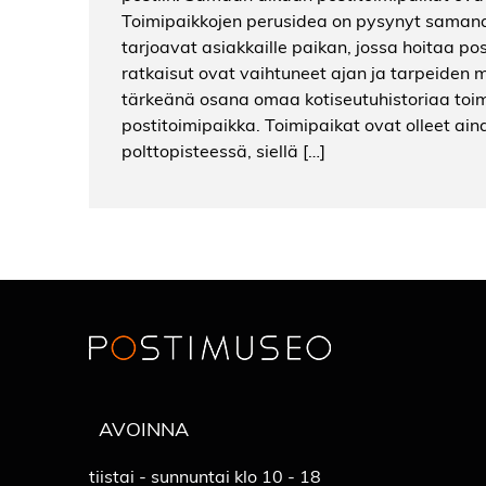
Toimipaikkojen perusidea on pysynyt samana
tarjoavat asiakkaille paikan, jossa hoitaa po
ratkaisut ovat vaihtuneet ajan ja tarpeiden
tärkeänä osana omaa kotiseutuhistoriaa toimi
postitoimipaikka. Toimipaikat ovat olleet ain
polttopisteessä, siellä […]
AVOINNA
tiistai - sunnuntai klo 10 - 18