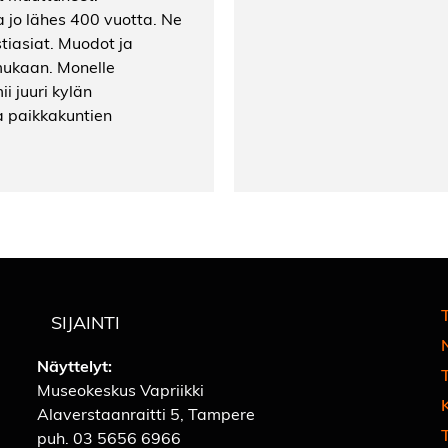
 jo lähes 400 vuotta. Ne
stiasiat. Muodot ja
 mukaan. Monelle
i juuri kylän
a paikkakuntien
T
SIJAINTI
Näyttelyt:
Museokeskus Vapriikki
Alaverstaanraitti 5, Tampere
T
puh.
03 5656 6966