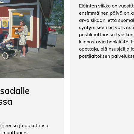
Eläinten viikko on vuosit
ensimmäinen päivä on ka
arvaisikaan, että suoma
syntymiseen on vahvast
postikonttorissa työskenn
kiinnostavia henkilöitä. 
opettaja, eläinsuojelija 
postilaitoksen palvelukse
isadalle
ssa
irjeensä ja pakettinsa
t muuttuneet.