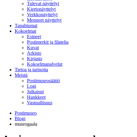
Tulevat näyttelyt
Kiertonäyttelyt
Verkkonäyttelyt
Menneet näyttelyt
Tapahtumat
Kokoelmat
Esineet
Postimerkit ja filatelia
Kuvat
Arkisto
Kirjasto
Kokoelmapalvelut
Tietoa ja tarinoita
Meistä
Postimuseosäätiö
Logi
Julkaisut
Hankkeet
Vastuullisuus
Postimuseo
Blogi
museogaala