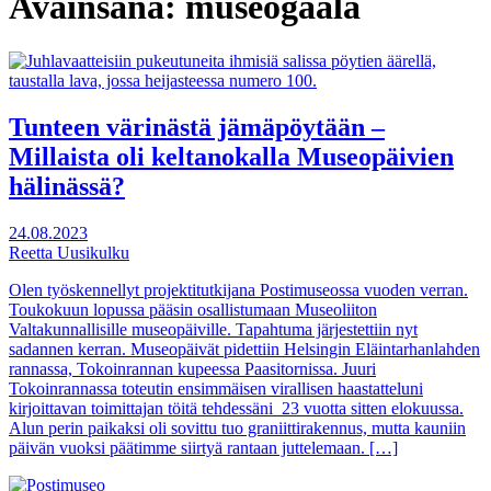
Avainsana:
museogaala
Tunteen värinästä jämäpöytään –
Millaista oli keltanokalla Museopäivien
hälinässä?
24.08.2023
Reetta Uusikulku
Olen työskennellyt projektitutkijana Postimuseossa vuoden verran.
Toukokuun lopussa pääsin osallistumaan Museoliiton
Valtakunnallisille museopäiville. Tapahtuma järjestettiin nyt
sadannen kerran. Museopäivät pidettiin Helsingin Eläintarhanlahden
rannassa, Tokoinrannan kupeessa Paasitornissa. Juuri
Tokoinrannassa toteutin ensimmäisen virallisen haastatteluni
kirjoittavan toimittajan töitä tehdessäni 23 vuotta sitten elokuussa.
Alun perin paikaksi oli sovittu tuo graniittirakennus, mutta kauniin
päivän vuoksi päätimme siirtyä rantaan juttelemaan. […]