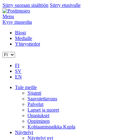
Siirry suoraan sisältöön
Siirry etusivulle
Menu
Kysy museolta
Blogi
Medialle
Yhteystiedot
FI
SV
EN
Tule meille
Sijainti
Saavutettavuus
Palvelut
Lapset ja nuoret
Opastukset
Oppiminen
Kohtaamispaikka Kupla
Näyttelyt
Näyttelyt nyt