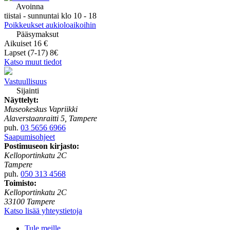
Avoinna
tiistai - sunnuntai klo 10 - 18
Poikkeukset aukioloaikoihin
Pääsymaksut
Aikuiset 16 €
Lapset (7-17) 8€
Katso muut tiedot
Vastuullisuus
Sijainti
Näyttelyt:
Museokeskus Vapriikki
Alaverstaanraitti 5, Tampere
puh.
03 5656 6966
Saapumisohjeet
Postimuseon kirjasto:
Kelloportinkatu 2C
Tampere
puh.
050 313 4568
Toimisto:
Kelloportinkatu 2C
33100 Tampere
Katso lisää yhteystietoja
Tule meille