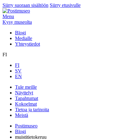
Siirry suoraan sisältöön
Siirry etusivulle
Menu
Kysy museolta
Blogi
Medialle
Yhteystiedot
FI
FI
SV
EN
Tule meille
Näyttelyt
Tapahtumat
Kokoelmat
Tietoa ja tarinoita
Meistä
Postimuseo
Blogi
muistitietokeruu