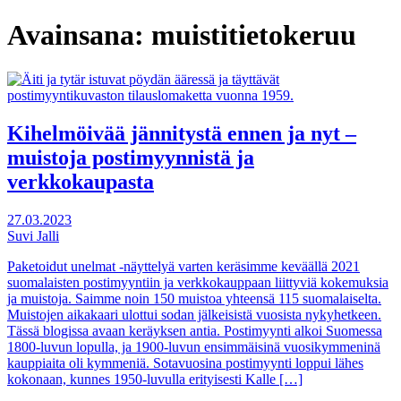
Avainsana:
muistitietokeruu
Kihelmöivää jännitystä ennen ja nyt –
muistoja postimyynnistä ja
verkkokaupasta
27.03.2023
Suvi Jalli
Paketoidut unelmat -näyttelyä varten keräsimme keväällä 2021
suomalaisten postimyyntiin ja verkkokauppaan liittyviä kokemuksia
ja muistoja. Saimme noin 150 muistoa yhteensä 115 suomalaiselta.
Muistojen aikakaari ulottui sodan jälkeisistä vuosista nykyhetkeen.
Tässä blogissa avaan keräyksen antia. Postimyynti alkoi Suomessa
1800-luvun lopulla, ja 1900-luvun ensimmäisinä vuosikymmeninä
kauppiaita oli kymmeniä. Sotavuosina postimyynti loppui lähes
kokonaan, kunnes 1950-luvulla erityisesti Kalle […]