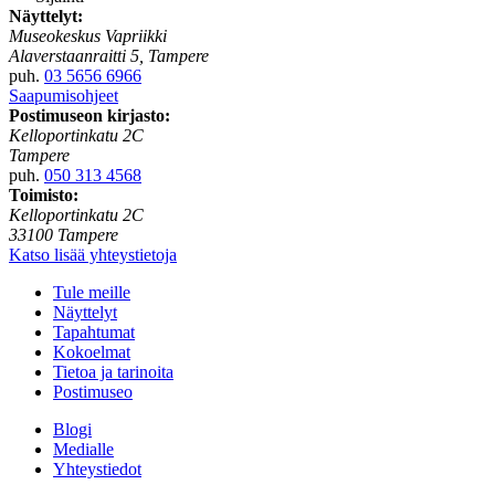
Näyttelyt:
Museokeskus Vapriikki
Alaverstaanraitti 5, Tampere
puh.
03 5656 6966
Saapumisohjeet
Postimuseon kirjasto:
Kelloportinkatu 2C
Tampere
puh.
050 313 4568
Toimisto:
Kelloportinkatu 2C
33100 Tampere
Katso lisää yhteystietoja
Tule meille
Näyttelyt
Tapahtumat
Kokoelmat
Tietoa ja tarinoita
Postimuseo
Blogi
Medialle
Yhteystiedot