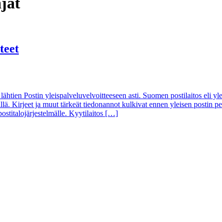
jat
teet
ta lähtien Postin yleispalveluvelvoitteeseen asti. Suomen postilaitos eli y
lä. Kirjeet ja muut tärkeät tiedonannot kulkivat ennen yleisen postin pe
stitalojärjestelmälle. Kyytilaitos […]