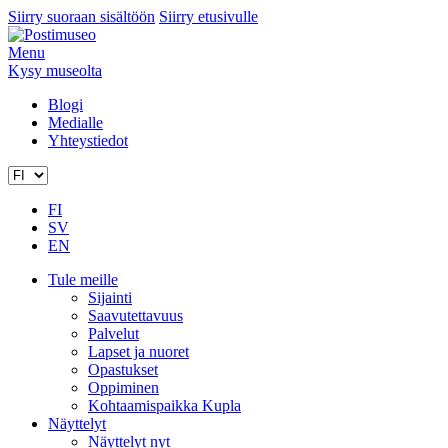
Siirry suoraan sisältöön
Siirry etusivulle
Menu
Kysy museolta
Blogi
Medialle
Yhteystiedot
FI
SV
EN
Tule meille
Sijainti
Saavutettavuus
Palvelut
Lapset ja nuoret
Opastukset
Oppiminen
Kohtaamispaikka Kupla
Näyttelyt
Näyttelyt nyt