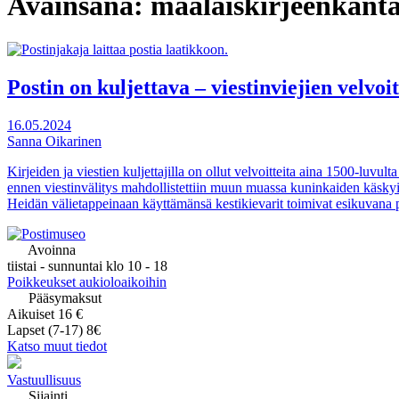
Avainsana:
maalaiskirjeenkanta
Postin on kuljettava – viestinviejien velvoit
16.05.2024
Sanna Oikarinen
Kirjeiden ja viestien kuljettajilla on ollut velvoitteita aina 1500-luvul
ennen viestinvälitys mahdollistettiin muun muassa kuninkaiden käskyil
Heidän välietappeinaan käyttämänsä kestikievarit toimivat esikuvana po
Avoinna
tiistai - sunnuntai klo 10 - 18
Poikkeukset aukioloaikoihin
Pääsymaksut
Aikuiset 16 €
Lapset (7-17) 8€
Katso muut tiedot
Vastuullisuus
Sijainti