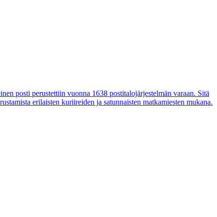
leinen posti perustettiin vuonna 1638 postitalojärjestelmän varaan. Sitä
rustamista erilaisten kuriireiden ja satunnaisten matkamiesten mukana.