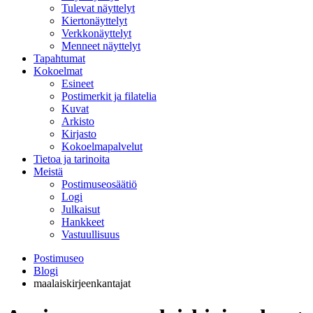
Tulevat näyttelyt
Kiertonäyttelyt
Verkkonäyttelyt
Menneet näyttelyt
Tapahtumat
Kokoelmat
Esineet
Postimerkit ja filatelia
Kuvat
Arkisto
Kirjasto
Kokoelmapalvelut
Tietoa ja tarinoita
Meistä
Postimuseosäätiö
Logi
Julkaisut
Hankkeet
Vastuullisuus
Postimuseo
Blogi
maalaiskirjeenkantajat