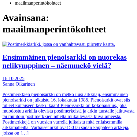
maailmanperintökohteet
Avainsana:
maailmanperintökohteet
Ensimmäinen pienoisarkki on nuorekas
nelikymppinen – näemmekö vielä?
16.10.2025
Sanna Oikarinen
Postimerkkien pienoisarkki on melko uusi arkkilaji, ensimmäinen
pienoisarkki on julkaistu 16. lokakuuta 1985. Pienoisarkit ovat siis
tulleet kultaiseen keski-ikään! Pienoisarkki on kokonaisuus, joka
muodostuu arkilla olevista postimerkeistä ja arkin taustalle jatkuvasta
tai muutoin postimerkkien aihetta mukailevasta kuva-aiheesta.
Postimerkkejä on vuosien varrella julkaistu mitä erilaisemmilla
arkkimalleilla. Varhaiset arkit ovat 50 tai sadan kappaleen arkkeja,
joissa on […]