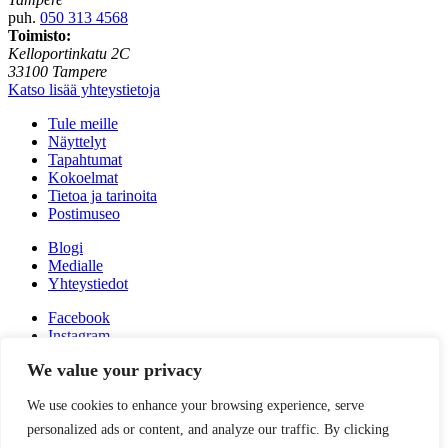
puh.
050 313 4568
Toimisto:
Kelloportinkatu 2C
33100 Tampere
Katso lisää yhteystietoja
Tule meille
Näyttelyt
Tapahtumat
Kokoelmat
Tietoa ja tarinoita
Postimuseo
Blogi
Medialle
Yhteystiedot
Facebook
Instagram
Linkedin
We value your privacy
Youtube
Tiktok
We use cookies to enhance your browsing experience, serve
Tilaa uutiskirjeemme
personalized ads or content, and analyze our traffic. By clicking
Anna meille palautetta