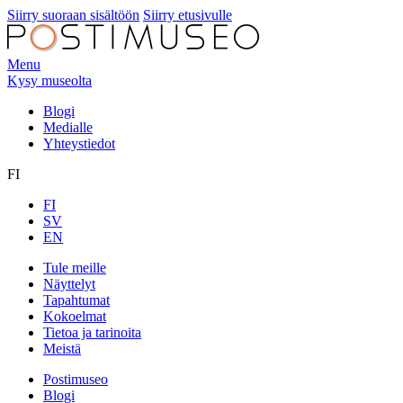
Siirry suoraan sisältöön
Siirry etusivulle
Menu
Kysy museolta
Blogi
Medialle
Yhteystiedot
FI
FI
SV
EN
Tule meille
Näyttelyt
Tapahtumat
Kokoelmat
Tietoa ja tarinoita
Meistä
Postimuseo
Blogi