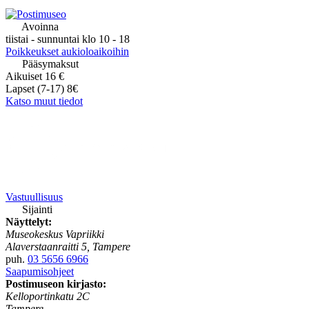
Avoinna
tiistai - sunnuntai klo 10 - 18
Poikkeukset aukioloaikoihin
Pääsymaksut
Aikuiset 16 €
Lapset (7-17) 8€
Katso muut tiedot
Vastuullisuus
Sijainti
Näyttelyt:
Museokeskus Vapriikki
Alaverstaanraitti 5, Tampere
puh.
03 5656 6966
Saapumisohjeet
Postimuseon kirjasto:
Kelloportinkatu 2C
Tampere