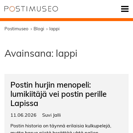
Postimuseo
Blogi
lappi
Avainsana:
lappi
Postin hurjin menopeli:
lumikiitäjä vei postin perille
Lapissa
11.06.2026
Suvi Jalli
Postin historia on täynnä erilaisia kulkupelejä,
mutta harva niistä herättää yhtä paljon