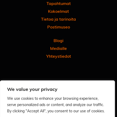
Tapahtumat
Kokoelmat
Tietoa ja tarinoita
Postimuseo
Blogi
Medialle
Yhteystiedot
Facebook
Instagram
Linkedin
Youtube
Tiktok
We value your privacy
Tilaa uutiskirjeemme
Anna meille palautetta
We use cookies to enhance your browsing experience,
serve personalized ads or content, and analyze our traffic.
Arvioi käyntisi Googlessa - autat meitä ja muita
By clicking "Accept All", you consent to our use of cookies.
Tietosuoja