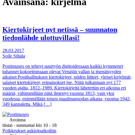
Avainsana:
kirjelmä
Kiertokirjeet nyt netissä – suunnaton
tiedonlähde ulottuvillasi!
28.03.2017
Soile Siltala
Postimuseo on tehnyt suurtyön digitoidessaan kaikki kymmenet
tuhannet kokoelmissaan olevat Venäjän vallan ja itsenäisyyden
aikaiset Postihallituksen kiertokirjeet, niiden liitteet, yleiset kirjelmät,
salaiset kiertokirjeet, eripainokset jne. Niitä julkaistaan nyt 177
vuoden ajalta, 1812–1989. Kiertokirjeitä lähetettiin eri aikoina eri
määriä, vähimmillään niitä ilmestyi vuonna 1813, vain yksi
vuodessa, enimmillään toisen maailmansodan aikana, vuonna 1942,
349 kappaletta. Mikä […]
Avoinna
tiistai - sunnuntai klo 10 - 18
Poikkeukset aukioloaikoihin