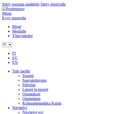
Siirry suoraan sisältöön
Siirry etusivulle
Menu
Kysy museolta
Blogi
Medialle
Yhteystiedot
FI
SV
EN
Tule meille
Sijainti
Saavutettavuus
Palvelut
Lapset ja nuoret
Opastukset
Oppiminen
Kohtaamispaikka Kupla
Näyttelyt
Näyttelyt nyt