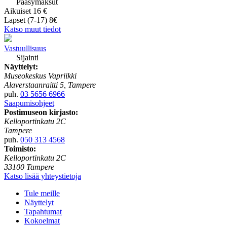
Pääsymaksut
Aikuiset 16 €
Lapset (7-17) 8€
Katso muut tiedot
Vastuullisuus
Sijainti
Näyttelyt:
Museokeskus Vapriikki
Alaverstaanraitti 5, Tampere
puh.
03 5656 6966
Saapumisohjeet
Postimuseon kirjasto:
Kelloportinkatu 2C
Tampere
puh.
050 313 4568
Toimisto:
Kelloportinkatu 2C
33100 Tampere
Katso lisää yhteystietoja
Tule meille
Näyttelyt
Tapahtumat
Kokoelmat