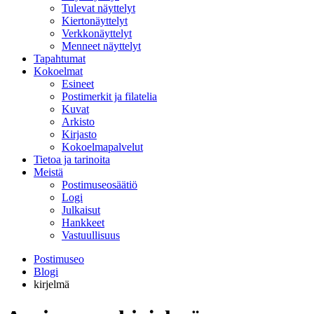
Tulevat näyttelyt
Kiertonäyttelyt
Verkkonäyttelyt
Menneet näyttelyt
Tapahtumat
Kokoelmat
Esineet
Postimerkit ja filatelia
Kuvat
Arkisto
Kirjasto
Kokoelmapalvelut
Tietoa ja tarinoita
Meistä
Postimuseosäätiö
Logi
Julkaisut
Hankkeet
Vastuullisuus
Postimuseo
Blogi
kirjelmä