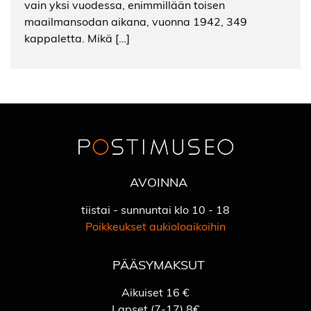
vain yksi vuodessa, enimmillään toisen
maailmansodan aikana, vuonna 1942, 349
kappaletta. Mikä […]
AVOINNA
tiistai - sunnuntai klo 10 - 18
Poikkeukset aukioloaikoihin
PÄÄSYMAKSUT
Aikuiset 16 €
Lapset (7-17) 8€