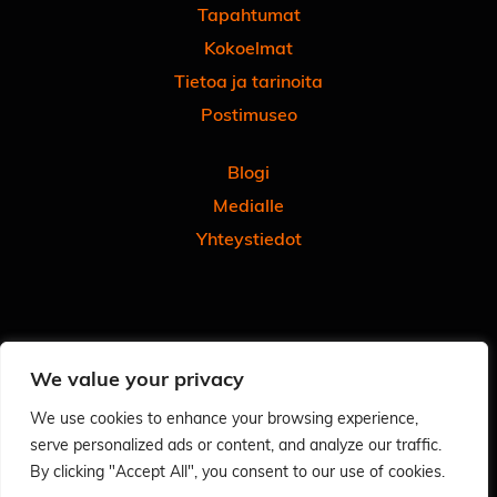
Tapahtumat
Kokoelmat
Tietoa ja tarinoita
Postimuseo
Blogi
Medialle
Yhteystiedot
Facebook
Instagram
Linkedin
Youtube
Tiktok
We value your privacy
Tilaa uutiskirjeemme
Anna meille palautetta
We use cookies to enhance your browsing experience,
serve personalized ads or content, and analyze our traffic.
Arvioi käyntisi Googlessa - autat meitä ja muita
By clicking "Accept All", you consent to our use of cookies.
Tietosuoja