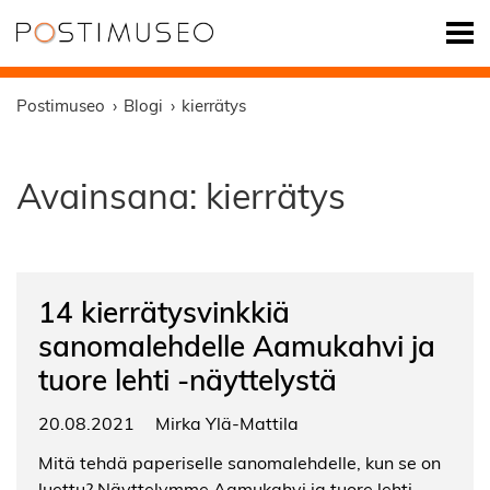
Postimuseo
Blogi
kierrätys
Avainsana:
kierrätys
14 kierrätysvinkkiä
sanomalehdelle Aamukahvi ja
tuore lehti -näyttelystä
20.08.2021
Mirka Ylä-Mattila
Mitä tehdä paperiselle sanomalehdelle, kun se on
luettu? Näyttelymme Aamukahvi ja tuore lehti