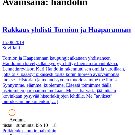
Avainsana:
handolin
Rakkaus yhdisti Tornion ja Haaparannan
15.08.2019
Suvi Jalli
Tornion ja Haaparannan kaupungit aikanaan yhdistäneen
Handolinin kävelysillan syntyyn liittyy hieman romantiikkaa.
Lennätinreviisori Karl Handolin rakennutti sen omilla varoillaan,
jotta olisi päässyt pikaisesti töistä kotiin tuoreen aviovaimonsa
luokse. Historian ja menneisyyden muodostamme me ihmiset.
Synnymme, elämme, kuolemme. Eläessä toimimme täällä
useimmiten parhaamme mukaan. Meistä harvasta jää mitään
kovinkaan pysyvää historiakirjojen lehdille. Me ”tavikset”
muodostamme kuitenkin […]
Avoinna
tiistai - sunnuntai klo 10 - 18
Poikkeukset aukioloaikoihin