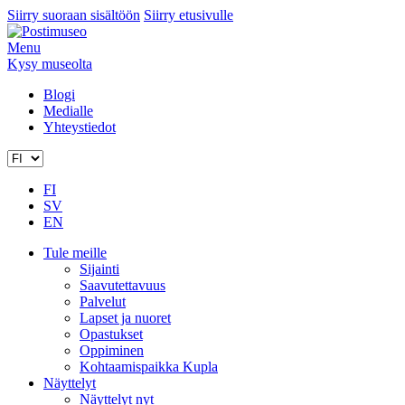
Siirry suoraan sisältöön
Siirry etusivulle
Menu
Kysy museolta
Blogi
Medialle
Yhteystiedot
FI
SV
EN
Tule meille
Sijainti
Saavutettavuus
Palvelut
Lapset ja nuoret
Opastukset
Oppiminen
Kohtaamispaikka Kupla
Näyttelyt
Näyttelyt nyt