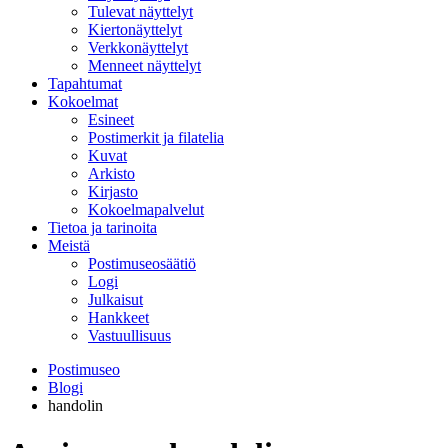
Tulevat näyttelyt
Kiertonäyttelyt
Verkkonäyttelyt
Menneet näyttelyt
Tapahtumat
Kokoelmat
Esineet
Postimerkit ja filatelia
Kuvat
Arkisto
Kirjasto
Kokoelmapalvelut
Tietoa ja tarinoita
Meistä
Postimuseosäätiö
Logi
Julkaisut
Hankkeet
Vastuullisuus
Postimuseo
Blogi
handolin