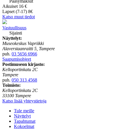
Pääsymaksut
Aikuiset 16 €
Lapset (7-17) 8€
Katso muut tiedot
Vastuullisuus
Sijainti
Näyttelyt:
Museokeskus Vapriikki
Alaverstaanraitti 5, Tampere
puh.
03 5656 6966
Saapumisohjeet
Postimuseon kirjasto:
Kelloportinkatu 2C
Tampere
puh.
050 313 4568
Toimisto:
Kelloportinkatu 2C
33100 Tampere
Katso lisää yhteystietoja
Tule meille
Näyttelyt
Tapahtumat
Kokoelmat