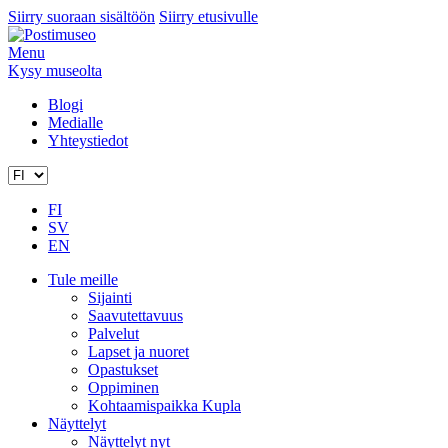
Siirry suoraan sisältöön
Siirry etusivulle
Menu
Kysy museolta
Blogi
Medialle
Yhteystiedot
FI
SV
EN
Tule meille
Sijainti
Saavutettavuus
Palvelut
Lapset ja nuoret
Opastukset
Oppiminen
Kohtaamispaikka Kupla
Näyttelyt
Näyttelyt nyt