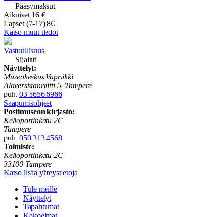
Pääsymaksut
Aikuiset 16 €
Lapset (7-17) 8€
Katso muut tiedot
Vastuullisuus
Sijainti
Näyttelyt:
Museokeskus Vapriikki
Alaverstaanraitti 5, Tampere
puh.
03 5656 6966
Saapumisohjeet
Postimuseon kirjasto:
Kelloportinkatu 2C
Tampere
puh.
050 313 4568
Toimisto:
Kelloportinkatu 2C
33100 Tampere
Katso lisää yhteystietoja
Tule meille
Näyttelyt
Tapahtumat
Kokoelmat