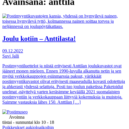
Avainsana:
anttila
Joulu kotiin – Anttilasta!
09.12.2022
Suvi Jalli
Postimyyntiluettelot ja niistä erityisesti Anttilan joulukuvastot ovat
jääneet monen mieleen. Ennen 1990-luvulla alkanutta netin ja sen
myötä verkkokauppojen esiinmarssia paksut, värikkäät
postimyyntikuvastot olivat erityisesti maaseudulla kovasti odotettuja
ja ahkerasti yhdessä selattuja. Posti tuo joulun paketissa Paketoidut
unelmat -näyttelyä varten keräsimme keväällä 2021 suomalaisten
postimyyntiin ja verkkokauppaan liittyviä kokemuksia ja muistoja.
Saimme vastauksia lähes 150. Anttilan […]
Avoinna
tiistai - sunnuntai klo 10 - 18
Poikkeukset aukioloaikoihin