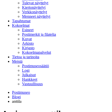
Tulevat näyttelyt
Kiertonäyttelyt
Verkkonäyttelyt
Menneet näyttelyt
Tapahtumat
Kokoelmat
Esineet
Postimerkit ja filatelia
Kuvat
Arkisto
Kirjasto
Kokoelmapalvelut
Tietoa ja tarinoita
Meistä
Postimuseosäätiö
Logi
Julkaisut
Hankkeet
Vastuullisuus
Postimuseo
Blogi
anttila