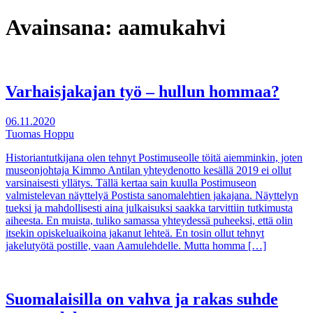
Avainsana:
aamukahvi
Varhaisjakajan työ – hullun hommaa?
06.11.2020
Tuomas Hoppu
Historiantutkijana olen tehnyt Postimuseolle töitä aiemminkin, joten
museonjohtaja Kimmo Antilan yhteydenotto kesällä 2019 ei ollut
varsinaisesti yllätys. Tällä kertaa sain kuulla Postimuseon
valmistelevan näyttelyä Postista sanomalehtien jakajana. Näyttelyn
tueksi ja mahdollisesti aina julkaisuksi saakka tarvittiin tutkimusta
aiheesta. En muista, tuliko samassa yhteydessä puheeksi, että olin
itsekin opiskeluaikoina jakanut lehteä. En tosin ollut tehnyt
jakelutyötä postille, vaan Aamulehdelle. Mutta homma […]
Suomalaisilla on vahva ja rakas suhde