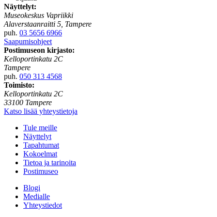
Näyttelyt:
Museokeskus Vapriikki
Alaverstaanraitti 5, Tampere
puh.
03 5656 6966
Saapumisohjeet
Postimuseon kirjasto:
Kelloportinkatu 2C
Tampere
puh.
050 313 4568
Toimisto:
Kelloportinkatu 2C
33100 Tampere
Katso lisää yhteystietoja
Tule meille
Näyttelyt
Tapahtumat
Kokoelmat
Tietoa ja tarinoita
Postimuseo
Blogi
Medialle
Yhteystiedot