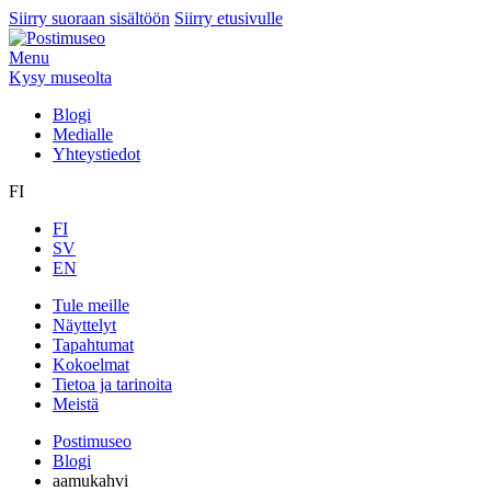
Siirry suoraan sisältöön
Siirry etusivulle
Menu
Kysy museolta
Blogi
Medialle
Yhteystiedot
FI
FI
SV
EN
Tule meille
Näyttelyt
Tapahtumat
Kokoelmat
Tietoa ja tarinoita
Meistä
Postimuseo
Blogi
aamukahvi