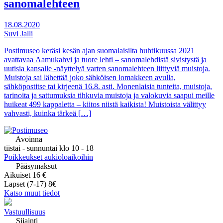
sanomalehteen
18.08.2020
Suvi Jalli
Postimuseo keräsi kesän ajan suomalaisilta huhtikuussa 2021
avattavaa Aamukahvi ja tuore lehti – sanomalehdistä sivistystä ja
uutisia kansalle -näyttelyä varten sanomalehteen liittyviä muistoja.
Muistoja sai lähettää joko sähköisen lomakkeen avulla,
sähköpostitse tai kirjeenä 16.8. asti. Monenlaisia tunteita, muistoja,
tarinoita ja sattumuksia tihkuvia muistoja ja valokuvia saapui meille
huikeat 499 kappaletta – kiitos niistä kaikista! Muistoista välittyy
vahvasti, kuinka tärkeä […]
Avoinna
tiistai - sunnuntai klo 10 - 18
Poikkeukset aukioloaikoihin
Pääsymaksut
Aikuiset 16 €
Lapset (7-17) 8€
Katso muut tiedot
Vastuullisuus
Sijainti