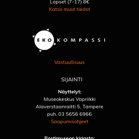
Lapset (7-17) 8€
Katso muut tiedot
Vastuullisuus
SIJAINTI
Näyttelyt:
Museokeskus Vapriikki
Alaverstaanraitti 5, Tampere
puh.
03 5656 6966
Saapumisohjeet
Postimuseon kirjasto: