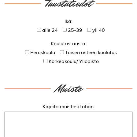
Taustatiedot
Ikä:
alle 24
25-39
yli 40
Koulutustausta:
Peruskoulu
Toisen asteen koulutus
Korkeakoulu/ Yliopisto
Muisto
Kirjoita muistosi tähän: