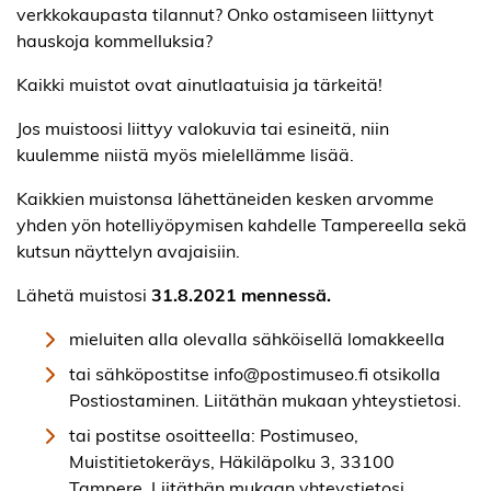
verkkokaupasta tilannut? Onko ostamiseen liittynyt
hauskoja kommelluksia?
Kaikki muistot ovat ainutlaatuisia ja tärkeitä!
Jos muistoosi liittyy valokuvia tai esineitä, niin
kuulemme niistä myös mielellämme lisää.
Kaikkien muistonsa lähettäneiden kesken arvomme
yhden yön hotelliyöpymisen kahdelle Tampereella sekä
kutsun näyttelyn avajaisiin.
Lähetä muistosi
31.8.2021 mennessä.
mieluiten alla olevalla sähköisellä lomakkeella
tai sähköpostitse info@postimuseo.fi otsikolla
Postiostaminen. Liitäthän mukaan yhteystietosi.
tai postitse osoitteella: Postimuseo,
Muistitietokeräys, Häkiläpolku 3, 33100
Tampere. Liitäthän mukaan yhteystietosi.