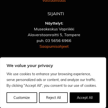
Vastuullisuus
SIJAINTI
Näyttelyt:
Museokeskus Vapriikki
Alaverstaanraitti 5, Tampere
puh.
03 5656 6966
Saapumisohjeet
Postimuseon kirjasto:
We value your privacy
Kelloportinkatu 2C
Tampere
We use cookies to enhance your browsing experience,
puh.
050 313 4568
serve personalized ads or content, and analyze our traffic.
By clicking "Accept All", you consent to our use of cookies.
Toimisto:
Kelloportinkatu 2C
Customize
Reject All
Accept All
33100 Tampere
Katso lisää yhteystietoja