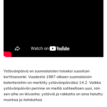
Ystävänpäivä on suomalaisten toiseksi suosituin
korttisesonki. Vuodesta 1987 alkaen suomalaisiin
kalentereihin on merkitty ystävänpäiväksi 14.2. Vaikka
ystävänpäivän perinne on meillä suhteellisen uusi, niin
sen aihe on ikivanha: ystäviä ja rakkaita on aina haluttu
muistaa ja ilahduttaa.