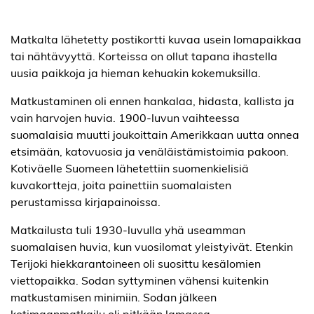
Matkalta lähetetty postikortti kuvaa usein lomapaikkaa
tai nähtävyyttä. Korteissa on ollut tapana ihastella
uusia paikkoja ja hieman kehuakin kokemuksilla.
Matkustaminen oli ennen hankalaa, hidasta, kallista ja
vain harvojen huvia. 1900-luvun vaihteessa
suomalaisia muutti joukoittain Amerikkaan uutta onnea
etsimään, katovuosia ja venäläistämistoimia pakoon.
Kotiväelle Suomeen lähetettiin suomenkielisiä
kuvakortteja, joita painettiin suomalaisten
perustamissa kirjapainoissa.
Matkailusta tuli 1930-luvulla yhä useamman
suomalaisen huvia, kun vuosilomat yleistyivät. Etenkin
Terijoki hiekkarantoineen oli suosittu kesälomien
viettopaikka. Sodan syttyminen vähensi kuitenkin
matkustamisen minimiin. Sodan jälkeen
kotimaanmatkailu oli pitkään lamassa.