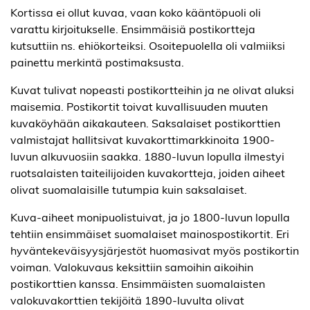
Kortissa ei ollut kuvaa, vaan koko kääntöpuoli oli
varattu kirjoitukselle. Ensimmäisiä postikortteja
kutsuttiin ns. ehiökorteiksi. Osoitepuolella oli valmiiksi
painettu merkintä postimaksusta.
Kuvat tulivat nopeasti postikortteihin ja ne olivat aluksi
maisemia. Postikortit toivat kuvallisuuden muuten
kuvaköyhään aikakauteen. Saksalaiset postikorttien
valmistajat hallitsivat kuvakorttimarkkinoita 1900-
luvun alkuvuosiin saakka. 1880-luvun lopulla ilmestyi
ruotsalaisten taiteilijoiden kuvakortteja, joiden aiheet
olivat suomalaisille tutumpia kuin saksalaiset.
Kuva-aiheet monipuolistuivat, ja jo 1800-luvun lopulla
tehtiin ensimmäiset suomalaiset mainospostikortit. Eri
hyväntekeväisyysjärjestöt huomasivat myös postikortin
voiman. Valokuvaus keksittiin samoihin aikoihin
postikorttien kanssa. Ensimmäisten suomalaisten
valokuvakorttien tekijöitä 1890-luvulta olivat