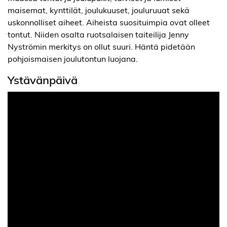
maisemat, kynttilät, joulukuuset, jouluruuat sekä
uskonnolliset aiheet. Aiheista suosituimpia ovat olleet
tontut. Niiden osalta ruotsalaisen taiteilija Jenny
Nyströmin merkitys on ollut suuri. Häntä pidetään
pohjoismaisen joulutontun luojana.
Ystävänpäivä