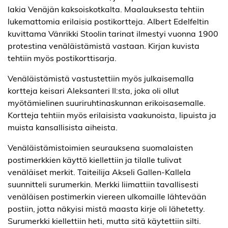
lakia Venäjän kaksoiskotkalta. Maalauksesta tehtiin
lukemattomia erilaisia postikortteja. Albert Edelfeltin
kuvittama Vänrikki Stoolin tarinat ilmestyi vuonna 1900
protestina venäläistämistä vastaan. Kirjan kuvista
tehtiin myös postikorttisarja.
Venäläistämistä vastustettiin myös julkaisemalla
kortteja keisari Aleksanteri II:sta, joka oli ollut
myötämielinen suuriruhtinaskunnan erikoisasemalle.
Kortteja tehtiin myös erilaisista vaakunoista, lipuista ja
muista kansallisista aiheista.
Venäläistämistoimien seurauksena suomalaisten
postimerkkien käyttö kiellettiin ja tilalle tulivat
venäläiset merkit. Taiteilija Akseli Gallen-Kallela
suunnitteli surumerkin. Merkki liimattiin tavallisesti
venäläisen postimerkin viereen ulkomaille lähtevään
postiin, jotta näkyisi mistä maasta kirje oli lähetetty.
Surumerkki kiellettiin heti, mutta sitä käytettiin silti.