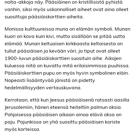
noita-akkoja näy. Pääsiäinen on kristillisistä pyhistä
vanhin, siksi myös uskonnolliset aiheet ovat aina olleet
suosittuja pääsiäiskorttien aiheita.
Monissa kulttuureissa muna on elämän symboli. Munan
kuori on kova kuin kivi, mutta sisällään se pitää uutta
elämää. Munan keltuaisen kirkkaasta keltaisesta on
tullut pääsiäisen ja kevään väri, ja tiput ovat olleet
1900-luvun pääsiäiskorttien suosituin aihe. Aikojen
kuluessa niitä on kuvattu mitä erilaisimmissa puuhissa.
Pääsiäiskorttien pupu on myös hyvin symbolinen eläin.
Nopeasti lisääntyvää jänistä on pidetty
hedelmällisyyden vertauskuvana.
Kerrotaan, että kun Jeesus pääsiäisenä ratsasti aasilla
Jerusalemiin, hänen eteensä heiteltiin palmun oksia.
Pohjoisessa pääsiäisen aikaan ainoa elävä oksa on
paju. Pajunkissa on yhä suosittu pääsiäisen koriste
myös korteissa.