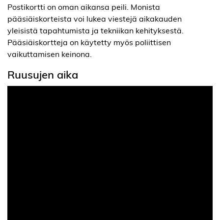
Postikortti on oman aikansa peili. Monista
pääsiäiskorteista voi lukea viestejä aikakauden
yleisistä tapahtumista ja tekniikan kehityksestä.
Pääsiäiskortteja on käytetty myös poliittisen
vaikuttamisen keinona.
Ruusujen aika