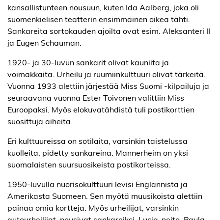
kansallistunteen nousuun, kuten Ida Aalberg, joka oli
suomenkielisen teatterin ensimmäinen oikea tähti.
Sankareita sortokauden ajoilta ovat esim. Aleksanteri II
ja Eugen Schauman.
1920- ja 30-luvun sankarit olivat kauniita ja
voimakkaita. Urheilu ja ruumiinkulttuuri olivat tärkeitä.
Vuonna 1933 alettiin järjestää Miss Suomi -kilpailuja ja
seuraavana vuonna Ester Toivonen valittiin Miss
Euroopaksi. Myös elokuvatähdistä tuli postikorttien
suosittuja aiheita.
Eri kulttuureissa on sotilaita, varsinkin taistelussa
kuolleita, pidetty sankareina. Mannerheim on yksi
suomalaisten suursuosikeista postikorteissa.
1950-luvulla nuorisokulttuuri levisi Englannista ja
Amerikasta Suomeen. Sen myötä muusikoista alettiin
painaa omia kortteja. Myös urheilijat, varsinkin
autourheilijat, nousivat sankareiksi. Lucia-neito, Paula-