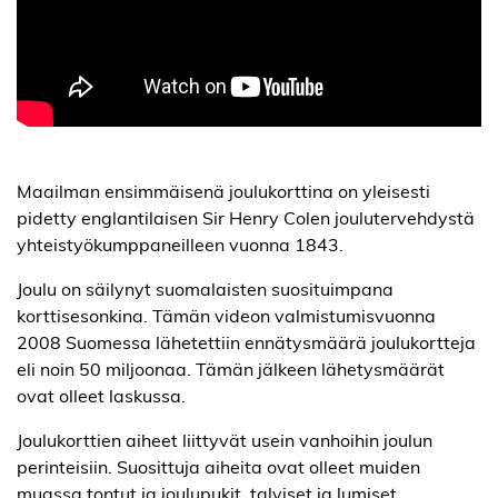
Maailman ensimmäisenä joulukorttina on yleisesti
pidetty englantilaisen Sir Henry Colen joulutervehdystä
yhteistyökumppaneilleen vuonna 1843.
Joulu on säilynyt suomalaisten suosituimpana
korttisesonkina. Tämän videon valmistumisvuonna
2008 Suomessa lähetettiin ennätysmäärä joulukortteja
eli noin 50 miljoonaa. Tämän jälkeen lähetysmäärät
ovat olleet laskussa.
Joulukorttien aiheet liittyvät usein vanhoihin joulun
perinteisiin. Suosittuja aiheita ovat olleet muiden
muassa tontut ja joulupukit, talviset ja lumiset