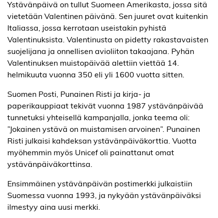
Ystävänpäivä on tullut Suomeen Amerikasta, jossa sitä
vietetään Valentinen päivänä. Sen juuret ovat kuitenkin
Italiassa, jossa kerrotaan useistakin pyhistä
Valentinuksista. Valentinusta on pidetty rakastavaisten
suojelijana ja onnellisen avioliiton takaajana. Pyhän
Valentinuksen muistopäivää alettiin viettää 14.
helmikuuta vuonna 350 eli yli 1600 vuotta sitten.
Suomen Posti, Punainen Risti ja kirja- ja
paperikauppiaat tekivät vuonna 1987 ystävänpäivää
tunnetuksi yhteisellä kampanjalla, jonka teema oli:
”Jokainen ystävä on muistamisen arvoinen”. Punainen
Risti julkaisi kahdeksan ystävänpäiväkorttia. Vuotta
myöhemmin myös Unicef oli painattanut omat
ystävänpäiväkorttinsa.
Ensimmäinen ystävänpäivän postimerkki julkaistiin
Suomessa vuonna 1993, ja nykyään ystävänpäiväksi
ilmestyy aina uusi merkki.