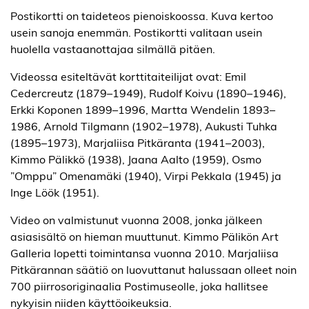
Postikortti on taideteos pienoiskoossa. Kuva kertoo
usein sanoja enemmän. Postikortti valitaan usein
huolella vastaanottajaa silmällä pitäen.
Videossa esiteltävät korttitaiteilijat ovat: Emil
Cedercreutz (1879–1949), Rudolf Koivu (1890–1946),
Erkki Koponen 1899–1996, Martta Wendelin 1893–
1986, Arnold Tilgmann (1902–1978), Aukusti Tuhka
(1895–1973), Marjaliisa Pitkäranta (1941–2003),
Kimmo Pälikkö (1938), Jaana Aalto (1959), Osmo
”Omppu” Omenamäki (1940), Virpi Pekkala (1945) ja
Inge Löök (1951).
Video on valmistunut vuonna 2008, jonka jälkeen
asiasisältö on hieman muuttunut. Kimmo Pälikön Art
Galleria lopetti toimintansa vuonna 2010. Marjaliisa
Pitkärannan säätiö on luovuttanut halussaan olleet noin
700 piirrosoriginaalia Postimuseolle, joka hallitsee
nykyisin niiden käyttöoikeuksia.