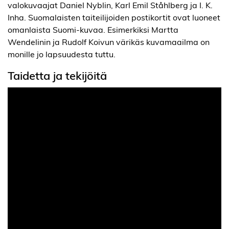
valokuvaajat Daniel Nyblin, Karl Emil Ståhlberg ja I. K.
Inha. Suomalaisten taiteilijoiden postikortit ovat luoneet
omanlaista Suomi-kuvaa. Esimerkiksi Martta
Wendelinin ja Rudolf Koivun värikäs kuvamaailma on
monille jo lapsuudesta tuttu.
Taidetta ja tekijöitä