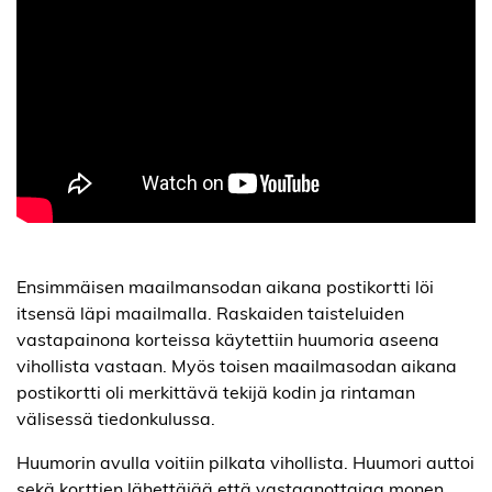
Ensimmäisen maailmansodan aikana postikortti löi
itsensä läpi maailmalla. Raskaiden taisteluiden
vastapainona korteissa käytettiin huumoria aseena
vihollista vastaan. Myös toisen maailmasodan aikana
postikortti oli merkittävä tekijä kodin ja rintaman
välisessä tiedonkulussa.
Huumorin avulla voitiin pilkata vihollista. Huumori auttoi
sekä korttien lähettäjää että vastaanottajaa monen