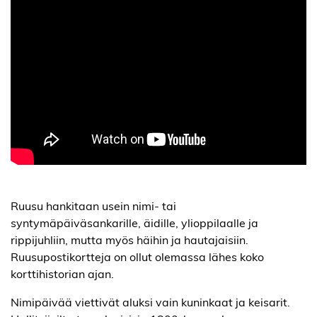
Ruusu hankitaan usein nimi- tai
syntymäpäiväsankarille, äidille, ylioppilaalle ja
rippijuhliin, mutta myös häihin ja hautajaisiin.
Ruusupostikortteja on ollut olemassa lähes koko
korttihistorian ajan.
Nimipäivää viettivät aluksi vain kuninkaat ja keisarit.