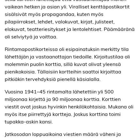
vaikean hetken ja asian yli. Viralliset kenttäpostikortit
sisälsivät myös propagandaa, kuten myös
pilapiirrokset, lehdet, valokuvat, kirjat, julisteet,
elokuvat, teatteriesitykset ja lentolehtiset. Päämääränä
oli selviytyä ja voittaa.
Rintamapostikorteissa oli esipainatuksin merkitty tila
lähettäjän ja vastaanottajan tiedoille. Kirjoitustilaa oli
molemmin puolin korttia, sillä kuvat olivat yleensä
pienikokoisia. Tällaisiin kortteihin saattoi kirjoittaa
pitkiäkin tervehdyksiä pienellä käsialalla.
Vuosina 1941–45 rintamalta lähetettiin yli 500
miljoonaa kirjettä ja 90 miljoonaa korttia. Korttien
viestit ovat joskus hyvinkin henkilökohtaisia. Mukana oli
myös itse piirrettyjä kortteja. Joskus korttina toimi
tupakka-askin kansi.
Jatkosodan loppuaikoina viestien määrä väheni ja