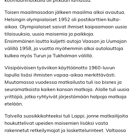
Toisen maailmasodan jälkeen maailma alkoi avautua.
Helsingin olympialaiset 1952 oli postikorttien kulta-
aikaa. Olympialaiset saivat ihmiset kaipaamaan uusia
tilaisuuksia, uusia maisemia ja paikkoja.
Ensimmäinen lautta kuljetti autoja Vaasan ja Uumajan
välillä 1958, ja vuotta myöhemmin alkoi autolauttoja
kulkea myös Turun ja Tukholman välillä.
Viisipäiväisen työviikon käyttöönotto 1960-luvun
lopulla lisäsi ihmisten vapaa-aikaa merkittävästi.
Muutamassa vuodessa matkailusta tuli iso bisnes ja
seuramatkoista kaiken kansan matkoja. Alalle tuli uusia
yrittäjiä, jotka ryhtyivät järjestämään halpoja matkoja
etelään.
Talvella suosikkikohteeksi tuli Lappi, jonne matkailijoita
houkuttelivat upeiden maisemien lisäksi vasta
rakennetut retkeilymajat ja laskettelurinteet. Valtaosa