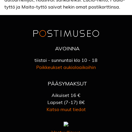
tyttö ja Maito-tyttö saivat hekin omat postikorttinsa.
AVOINNA
tiistai - sunnuntai klo 10 - 18
Poikkeukset aukioloaikoihin
PÄÄSYMAKSUT
Aikuiset 16 €
Lapset (7-17) 8€
Katso muut tiedot