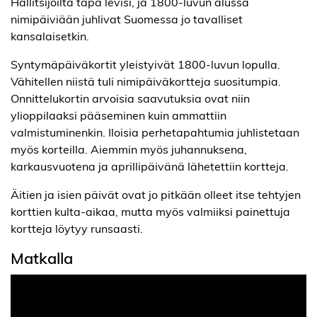
Hallitsijoilta tapa levisi, ja 1800-luvun alussa
nimipäiviään juhlivat Suomessa jo tavalliset
kansalaisetkin.
Syntymäpäiväkortit yleistyivät 1800-luvun lopulla.
Vähitellen niistä tuli nimipäiväkortteja suositumpia.
Onnittelukortin arvoisia saavutuksia ovat niin
ylioppilaaksi pääseminen kuin ammattiin
valmistuminenkin. Iloisia perhetapahtumia juhlistetaan
myös korteilla. Aiemmin myös juhannuksena,
karkausvuotena ja aprillipäivänä lähetettiin kortteja.
Äitien ja isien päivät ovat jo pitkään olleet itse tehtyjen
korttien kulta-aikaa, mutta myös valmiiksi painettuja
kortteja löytyy runsaasti.
Matkalla