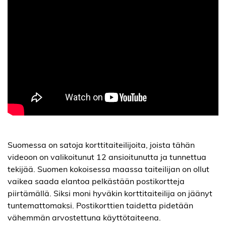
Suomessa on satoja korttitaiteilijoita, joista tähän
videoon on valikoitunut 12 ansioitunutta ja tunnettua
tekijää. Suomen kokoisessa maassa taiteilijan on ollut
vaikea saada elantoa pelkästään postikortteja
piirtämällä. Siksi moni hyväkin korttitaiteilija on jäänyt
tuntemattomaksi. Postikorttien taidetta pidetään
vähemmän arvostettuna käyttötaiteena.