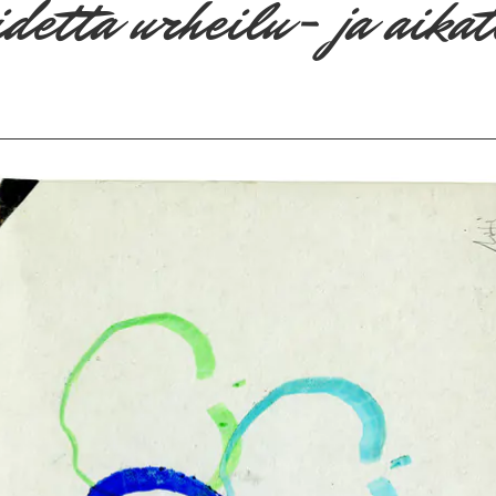
idetta urheilu- ja aika