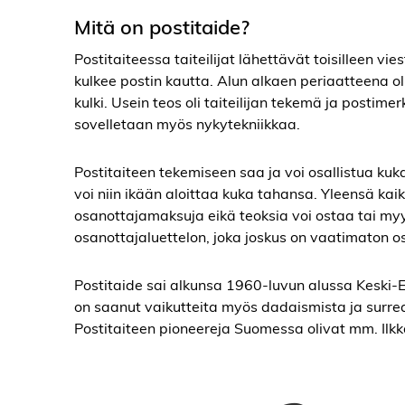
Mitä on postitaide?
Postitaiteessa taiteilijat lähettävät toisilleen vie
kulkee postin kautta. Alun alkaen periaatteena oli
kulki. Usein teos oli taiteilijan tekemä ja postime
sovelletaan myös nykytekniikkaa.
Postitaiteen tekemiseen saa ja voi osallistua ku
voi niin ikään aloittaa kuka tahansa. Yleensä kaikki
osanottajamaksuja eikä teoksia voi ostaa tai myydä
osanottajaluettelon, joka joskus on vaatimaton os
Postitaide sai alkunsa 1960-luvun alussa Keski-Eu
on saanut vaikutteita myös dadaismista ja surre
Postitaiteen pioneereja Suomessa olivat mm. Ilkk