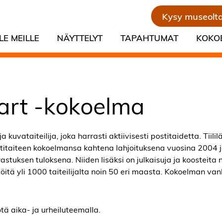
Kysy museolt
LE MEILLE
NÄYTTELYT
TAPAHTUMAT
KOKO
l art -kokoelma
 kuvataiteilija, joka harrasti aktiivisesti postitaidetta. Tiililä
titaiteen kokoelmansa kahtena lahjoituksena vuosina 2004 
astuksen tuloksena. Niiden lisäksi on julkaisuja ja koosteita 
y töitä yli 1000 taiteilijalta noin 50 eri maasta. Kokoelman v
tä aika- ja urheiluteemalla.