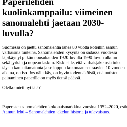
Paperilehden
kuolinkamppailu: viimeinen
sanomalehti jaetaan 2030-
luvulla?
Suomessa on jaettu sanomalehtiä lähes 80 vuotta koteihin aamun
varhaisina tunteina. Sanomalehden kysyntä on sadassa vuodessa
läpikäynyt pitkän nousukauden 1920-luvulta 1990-luvun alkuun
sekä jyrkän ja nopean laskun. Riski sille, että varhaisjakelusta tulee
täysin kannattamatonta ja se loppuu kokonaan seuraavien 10 vuoden
aikana, on iso. Jos näin käy, on hyvin todennäköistä, että uutisten
painaminen paperille on myös tiensä päässä.
Oletko miettinyt tätä?
Paperisten sanomalehtien kokonaismarkkina vuosina 1952–2020, esti
Aamun lehti – Sanomalehtien jakelun historia ja tulevaisuus
.