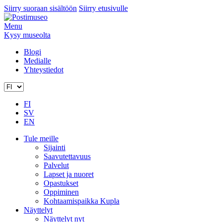
Siirry suoraan sisältöön
Siirry etusivulle
Menu
Kysy museolta
Blogi
Medialle
Yhteystiedot
FI
SV
EN
Tule meille
Sijainti
Saavutettavuus
Palvelut
Lapset ja nuoret
Opastukset
Oppiminen
Kohtaamispaikka Kupla
Näyttelyt
Näyttelyt nyt