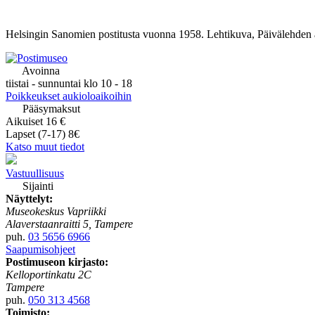
Helsingin Sanomien postitusta vuonna 1958. Lehtikuva, Päivälehden a
Avoinna
tiistai - sunnuntai klo 10 - 18
Poikkeukset aukioloaikoihin
Pääsymaksut
Aikuiset 16 €
Lapset (7-17) 8€
Katso muut tiedot
Vastuullisuus
Sijainti
Näyttelyt:
Museokeskus Vapriikki
Alaverstaanraitti 5, Tampere
puh.
03 5656 6966
Saapumisohjeet
Postimuseon kirjasto:
Kelloportinkatu 2C
Tampere
puh.
050 313 4568
Toimisto: