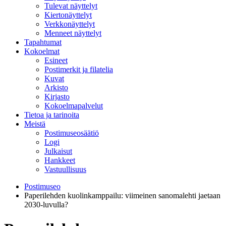
Tulevat näyttelyt
Kiertonäyttelyt
Verkkonäyttelyt
Menneet näyttelyt
Tapahtumat
Kokoelmat
Esineet
Postimerkit ja filatelia
Kuvat
Arkisto
Kirjasto
Kokoelmapalvelut
Tietoa ja tarinoita
Meistä
Postimuseosäätiö
Logi
Julkaisut
Hankkeet
Vastuullisuus
Postimuseo
Paperilehden kuolinkamppailu: viimeinen sanomalehti jaetaan
2030-luvulla?