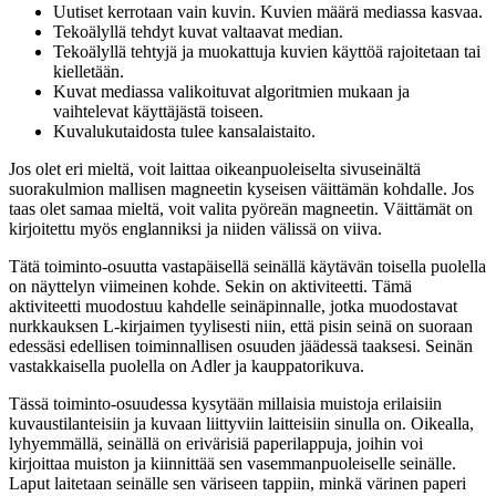
Uutiset kerrotaan vain kuvin. Kuvien määrä mediassa kasvaa.
Tekoälyllä tehdyt kuvat valtaavat median.
Tekoälyllä tehtyjä ja muokattuja kuvien käyttöä rajoitetaan tai
kielletään.
Kuvat mediassa valikoituvat algoritmien mukaan ja
vaihtelevat käyttäjästä toiseen.
Kuvalukutaidosta tulee kansalaistaito.
Jos olet eri mieltä, voit laittaa oikeanpuoleiselta sivuseinältä
suorakulmion mallisen magneetin kyseisen väittämän kohdalle. Jos
taas olet samaa mieltä, voit valita pyöreän magneetin. Väittämät on
kirjoitettu myös englanniksi ja niiden välissä on viiva.
Tätä toiminto-osuutta vastapäisellä seinällä käytävän toisella puolella
on näyttelyn viimeinen kohde. Sekin on aktiviteetti. Tämä
aktiviteetti muodostuu kahdelle seinäpinnalle, jotka muodostavat
nurkkauksen L-kirjaimen tyylisesti niin, että pisin seinä on suoraan
edessäsi edellisen toiminnallisen osuuden jäädessä taaksesi. Seinän
vastakkaisella puolella on Adler ja kauppatorikuva.
Tässä toiminto-osuudessa kysytään millaisia muistoja erilaisiin
kuvaustilanteisiin ja kuvaan liittyviin laitteisiin sinulla on. Oikealla,
lyhyemmällä, seinällä on erivärisiä paperilappuja, joihin voi
kirjoittaa muiston ja kiinnittää sen vasemmanpuoleiselle seinälle.
Laput laitetaan seinälle sen väriseen tappiin, minkä värinen paperi