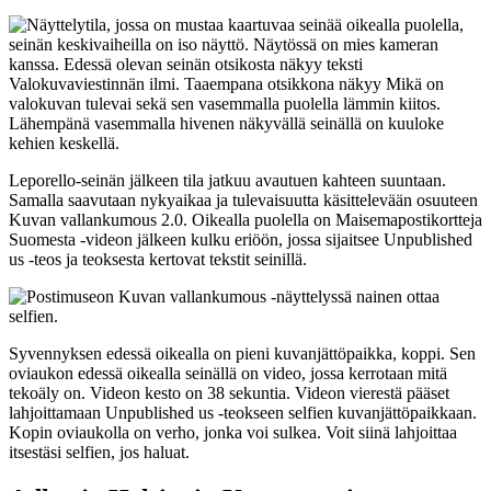
Leporello-seinän jälkeen tila jatkuu avautuen kahteen suuntaan.
Samalla saavutaan nykyaikaa ja tulevaisuutta käsittelevään osuuteen
Kuvan vallankumous 2.0. Oikealla puolella on Maisemapostikortteja
Suomesta -videon jälkeen kulku eriöön, jossa sijaitsee Unpublished
us -teos ja teoksesta kertovat tekstit seinillä.
Syvennyksen edessä oikealla on pieni kuvanjättöpaikka, koppi. Sen
oviaukon edessä oikealla seinällä on video, jossa kerrotaan mitä
tekoäly on. Videon kesto on 38 sekuntia. Videon vierestä pääset
lahjoittamaan Unpublished us -teokseen selfien kuvanjättöpaikkaan.
Kopin oviaukolla on verho, jonka voi sulkea. Voit siinä lahjoittaa
itsestäsi selfien, jos haluat.