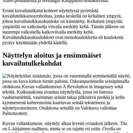
Adler-postiautosta ja Helsingin Kauppatori-seinäkuvasta.
Erotat kuvailutulkatut kohteet näyttelyssä pyöreästä
kuvailutulkkaussymbolista, jonka keskellä on keltainen ympyrä,
johon kuvailutulkkauskuuloke on kiinnitetty. Keltaisen ympyrän
ympärillä on valkoisella viivalla merkitty kehä. Tämän jälkeen on
suurempi valkoisella katkoviivalla merkitty kehä.
Kuvailutulkkauskuulokkeet ovat monokuulokkeita eli kuuloketta
pystyy käyttämään yhdellä kädellä.
Näyttelyn aloitus ja ensimmäiset
kuvailutulkekohdat
Kuvan vallankumous -näyttely alkaa leveän oviaukon jälkeen. Tila
on L-kirjaimen mallinen, mutta se on rajattu eri osiin. Ovella on