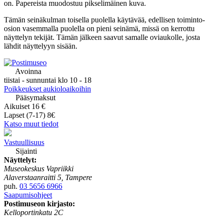
on. Papereista muodostuu pikselimäinen kuva.
Tämän seinäkulman toisella puolella käytävää, edellisen toiminto-
osion vasemmalla puolella on pieni seinämä, missä on kerrottu
näyttelyn tekijät. Tämän jälkeen saavut samalle oviaukolle, josta
lähdit näyttelyyn sisään.
Avoinna
tiistai - sunnuntai klo 10 - 18
Poikkeukset aukioloaikoihin
Pääsymaksut
Aikuiset 16 €
Lapset (7-17) 8€
Katso muut tiedot
Vastuullisuus
Sijainti
Näyttelyt:
Museokeskus Vapriikki
Alaverstaanraitti 5, Tampere
puh.
03 5656 6966
Saapumisohjeet
Postimuseon kirjasto:
Kelloportinkatu 2C