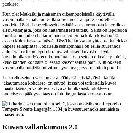
penkissä.
Kun olet Matkailu ja maiseman oikeanpuoleisella käytävällä,
vasemmalla seinällä on esillä suurennos Tampere-leporellosta
vuodelta 1884. Leporello-seinä esittää siis suurennosta leporellosta,
eli kuvasarjasta, joka on haitarimaisesti taiteltu. Seinä on leporellon
muotoa mukaillen haitarin muotoinen. Siinä kukin kuva on 90
asteen kulmaisessa seinässä. Tässä haitarissa on yhteensä kahdeksan
kapeaa seinäpintaa. Jokaisella seinäpinnalla on esillä suurennos
aidon valmistetun leporello-kuvavihkosen kuvasta. Löydät
kuvailutulkekuulokkeen kuuntelua varten seinän oikealta puolelta,
kello kahden kohdalta ollessasi kasvot seinää päin. Kuulokkeen
vasemmalla puolella on vitriinisyvennys, jossa on aito leporello.
Leporello-seinän vasemmassa päädyssä, siis käytävän kahtia
jakautumisen kohdassa, on näyttö, jossa voi tarkastella kuvaa
maalauksena ja valokuvana. Kuvailutulkkauskuulokkeen
puoleisessa päädyssä taas on fotolitografiasta kertova osuus.
Kuvan vallankumous 2.0