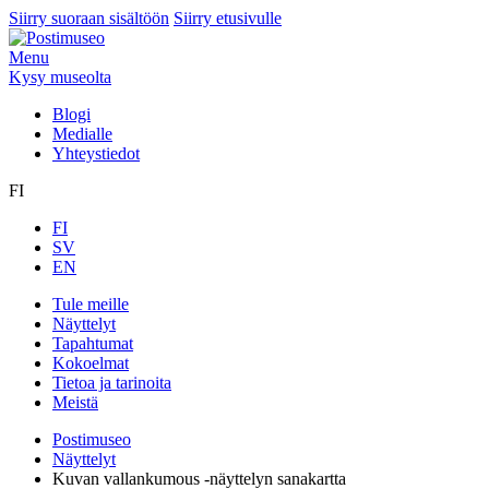
Siirry suoraan sisältöön
Siirry etusivulle
Menu
Kysy museolta
Blogi
Medialle
Yhteystiedot
FI
FI
SV
EN
Tule meille
Näyttelyt
Tapahtumat
Kokoelmat
Tietoa ja tarinoita
Meistä
Postimuseo
Näyttelyt
Kuvan vallankumous -näyttelyn sanakartta