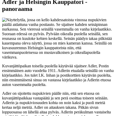
Adler ja Helsingin Kauppatori -
panoraama
Kuvanjättöpaikan toisella puolella käytävää sijaitsee Adler, Postin
ensimmäinen auto vuodelta 1911. Adlerin etualalla seinällä on vanha
kirjelaatikko. Jos tulet I.K. Inhan ja postikorttien käytävän puolelta,
niin ensimmäisenä sinua on vastassa kirjelaatikko ja Adlerin etuosa
auton vasemmalta puolelta.
Adler on sijoitettu nupukivien päälle niin, että sen etuosa on
kuvanjättöpaikkaa vastapäätä ja sen perä osoittaa toiseen seinään.
Adlerin ja nupukiviosuuden kohta on noin kaksi ja puoli metriä
kertaa neljä metriä. Adler on aitauksen takana. Pitkän sivun
loppuosassa on lähellä aitaa pylväs. Adlerin peräkulman vastaiselta