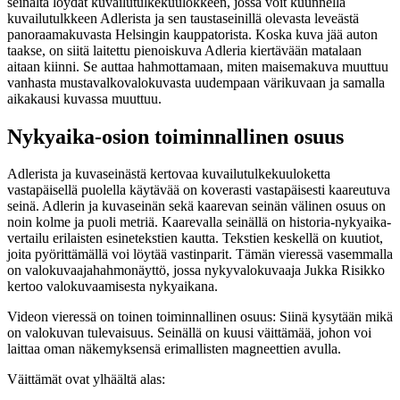
seinältä löydät kuvailutulkekuulokkeen, jossa voit kuunnella
kuvailutulkkeen Adlerista ja sen taustaseinillä olevasta leveästä
panoraamakuvasta Helsingin kauppatorista. Koska kuva jää auton
taakse, on siitä laitettu pienoiskuva Adleria kiertävään matalaan
aitaan kiinni. Se auttaa hahmottamaan, miten maisemakuva muuttuu
vanhasta mustavalkovalokuvasta uudempaan värikuvaan ja samalla
aikakausi kuvassa muuttuu.
Nykyaika-osion toiminnallinen osuus
Adlerista ja kuvaseinästä kertovaa kuvailutulkekuuloketta
vastapäisellä puolella käytävää on koverasti vastapäisesti kaareutuva
seinä. Adlerin ja kuvaseinän sekä kaarevan seinän välinen osuus on
noin kolme ja puoli metriä. Kaarevalla seinällä on historia-nykyaika-
vertailu erilaisten esinetekstien kautta. Tekstien keskellä on kuutiot,
joita pyörittämällä voi löytää vastinparit. Tämän vieressä vasemmalla
on valokuvaajahahmonäyttö, jossa nykyvalokuvaaja Jukka Risikko
kertoo valokuvaamisesta nykyaikana.
Videon vieressä on toinen toiminnallinen osuus: Siinä kysytään mikä
on valokuvan tulevaisuus. Seinällä on kuusi väittämää, johon voi
laittaa oman näkemyksensä erimallisten magneettien avulla.
Väittämät ovat ylhäältä alas: