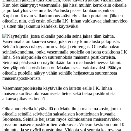
Kun olet kääntynyt vasemmalle, jää hissi muihin kerroksiin oikealle
ja portaat ylös vasemmalle. Portaista pääset kohtaamispaikka
Kuplaan. Kuvan vallankumous -näyttely jatkuu portaikon jälkeen
oikealle, niin, että ensin oikealla I.K. Inhan valokuvaajahahmovideo
ja sitten tila jakautuu kahdeksi käytäväksi.
Vasemmanpuoleiselta käytävälle on laitettu esille I.K. Inhan
maisemakorttivalokuvaamisesta tietoa sekä tietoa postikortista
aikansa pikaviestimenä.
Oikeapuoleisella käytävällä on Matkailu ja maisema -osio, jonka
oikealla seinällä selvitetään saksalaisten korttitehtaan kuvaajia
Suomessa. Seinälle heijastuu myös kolmiosainen maisemavideo,
jossa on maisemapostikorttien valokuvia. Videon kesto on noin 10
minuuttia ja se pyörii nonstopina. Videota voi seurata kaarevassa