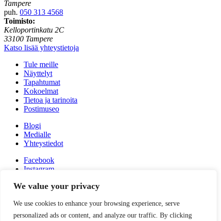
Tampere
puh.
050 313 4568
Toimisto:
Kelloportinkatu 2C
33100 Tampere
Katso lisää yhteystietoja
Tule meille
Näyttelyt
Tapahtumat
Kokoelmat
Tietoa ja tarinoita
Postimuseo
Blogi
Medialle
Yhteystiedot
Facebook
Instagram
Linkedin
We value your privacy
Youtube
Tiktok
We use cookies to enhance your browsing experience, serve
Tilaa uutiskirjeemme
personalized ads or content, and analyze our traffic. By clicking