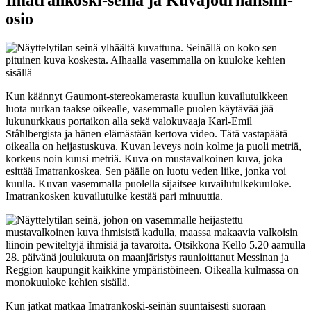
osio
Kun käännyt Gaumont-stereokamerasta kuullun kuvailutulkkeen
luota nurkan taakse oikealle, vasemmalle puolen käytävää jää
lukunurkkaus portaikon alla sekä valokuvaaja Karl-Emil
Ståhlbergista ja hänen elämästään kertova video. Tätä vastapäätä
oikealla on heijastuskuva. Kuvan leveys noin kolme ja puoli metriä,
korkeus noin kuusi metriä. Kuva on mustavalkoinen kuva, joka
esittää Imatrankoskea. Sen päälle on luotu veden liike, jonka voi
kuulla. Kuvan vasemmalla puolella sijaitsee kuvailutulkekuuloke.
Imatrankosken kuvailutulke kestää pari minuuttia.
Kun jatkat matkaa Imatrankoski-seinän suuntaisesti suoraan