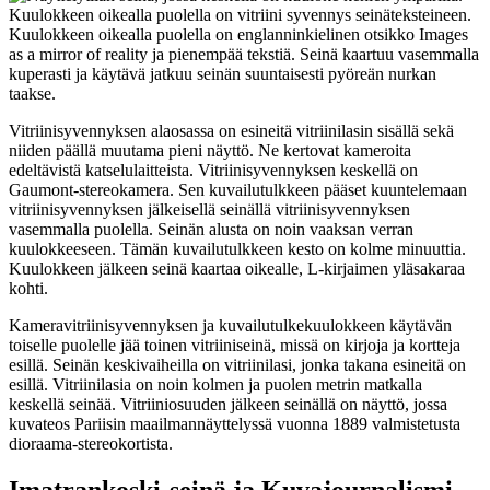
Vitriinisyvennyksen alaosassa on esineitä vitriinilasin sisällä sekä
niiden päällä muutama pieni näyttö. Ne kertovat kameroita
edeltävistä katselulaitteista. Vitriinisyvennyksen keskellä on
Gaumont-stereokamera. Sen kuvailutulkkeen pääset kuuntelemaan
vitriinisyvennyksen jälkeisellä seinällä
vitriinisyvennyksen
vasemmalla puolella. Seinän alusta on noin vaaksan verran
kuulokkeeseen. Tämän kuvailutulkkeen kesto on kolme minuuttia.
Kuulokkeen jälkeen seinä kaartaa oikealle, L-kirjaimen yläsakaraa
kohti.
Kameravitriinisyvennyksen ja kuvailutulkekuulokkeen käytävän
toiselle puolelle jää toinen vitriiniseinä, missä on kirjoja ja kortteja
esillä. Seinän keskivaiheilla on vitriinilasi, jonka takana esineitä on
esillä. Vitriinilasia on noin kolmen ja puolen metrin matkalla
keskellä seinää. Vitriiniosuuden jälkeen seinällä on näyttö, jossa
kuvateos Pariisin maailmannäyttelyssä vuonna 1889 valmistetusta
dioraama-stereokortista.
Imatrankoski-seinä ja Kuvajournalismi-