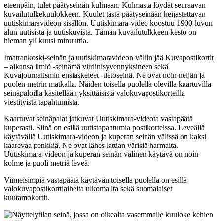
eteenpäin, tulet päätyseinän kulmaan. Kulmasta löydät seuraavan
kuvailutulkekuulokkeen. Kuulet tästä päätyseinään heijastettavan
uutiskimaravideon sisällön. Uutiskimara-video koostuu 1900-luvun
alun uutisista ja uutiskuvista. Tämän kuvailutulkkeen kesto on
hieman yli kuusi minuuttia.
Imatrankoski-seinän ja uutiskimaravideon väliin jää Kuvapostikortit
– aikansa ilmiö -seinämä vitriinisyvennyksineen sekä
Kuvajournalismin ensiaskeleet -tietoseinä. Ne ovat noin neljän ja
puolen metrin matkalla. Näiden toisella puolella olevilla kaartuvilla
seinäpaloilla käsitellään yksittäisistä valokuvapostikorteilla
viestityistä tapahtumista.
Kaartuvat seinäpalat jatkuvat Uutiskimara-videota vastapäätä
kuperasti. Siinä on esillä uutistapahtumia postikorteissa. Leveällä
käytävällä Uutiskimara-videon ja kuperan seinän välissä on kaksi
kaarevaa penkkiä. Ne ovat lähes lattian värisiä harmaita.
Uutiskimara-videon ja kuperan seinän välinen käytävä on noin
kolme ja puoli metriä leveä.
Viimeisimpiä vastapäätä käytävän toisella puolella on esillä
valokuvapostikorttiaiheita ulkomailta sekä suomalaiset
kuutamokortit.