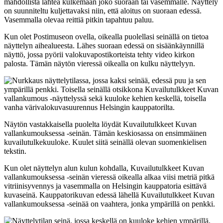
mahdollista lähteä kulkemaan joko suoraan tai vasemmalle. Näyttely
on suunniteltu kuljettavaksi niin, että aloitus on suoraan edessä.
Vasemmalla olevaa reittiä pitkin tapahtuu paluu.
Kun olet Postimuseon ovella, oikealla puolellasi seinällä on tietoa
näyttelyn aihealueesta. Lähes suoraan edessä on sisäänkäynnillä
näyttö, jossa pyörii valokuvapostikorteista tehty video kirkon
palosta. Tämän näytön vieressä oikealla on kulku näyttelyyn.
Näytön vastakkaisella puolelta löydät Kuvailutulkkeet Kuvan
vallankumouksessa -seinän. Tämän keskiosassa on ensimmäinen
kuvailutulkekuuloke. Kuulet siitä seinällä olevan suomenkielisen
tekstin.
Kun olet näyttelyn alun kulun kohdalla, Kuvailutulkkeet Kuvan
vallankumouksessa -seinän vieressä oikealla alkaa viisi metriä pitkä
vitriinisyvennys ja vasemmalla on Helsingin kauppatoria esittävä
kuvaseinä. Kauppatorikuvan edessä lähellä Kuvailutulkkeet Kuvan
vallankumouksessa -seinää on vaahtera, jonka ympärillä on penkki.