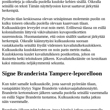
Pyöreän tilan keskiosassa olevan seinäpinnan molemmin puolin on
kulku toiseen oikealla puolella olevaan kaarevaan tilaan.
Kulkuaukkojen leveydet ovat noin metri. Erillisessä tilassa on esillä
kolonialismiin liittyviä väkivaltaisien kuvapostikorttien
suurennoksia. Huomautamme, että osion sisällöt saattavat järkyttää
herkempiä. Oikealle käännyttyäsi kulkuaukosta suoraan
vastakkaiselta seinältä löydät viidennen kuvailutulkekuulokkeen.
Kulkuaukolta kuulokkeeseen on noin parin metrin matka.
Kuulokkeesta kuulet kuvailutulkkeen postikortista, johon on
ikuistettu hetki teloituksen jälkeen. Kuvailutulkeäänite on kestoltaan
kaksi minuuttia neljäkymmentä sekuntia.
Signe Branderista Tampere-leporelloon
Kun tulet samalle kulkuaukolle, josta saavuit pyöreään tilaan,
vastapäätäsi löytyy Signe Branderin valokuvaajahahmonäyttö.
Branderin kertomuksen jälkeen samalla puolella seinällä vasemmalla
on esillä Signe Branderin tuotantoa. Kulkuaukosta matka jatkuu
näin vasemmalle.
Branderin jälkeen tulet kohtaan, jossa käytävä jatkuu vasemmalle.