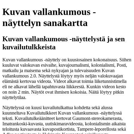
Kuvan vallankumous -
näyttelyn sanakartta
Kuvan vallankumous -näyttelystä ja sen
kuvailutulkkeista
Kuvan vallankumous -näyttely on kuusiosainen kokonaisuus. Siihen
kuuluvat valokuvan esivaihe, kuvajournalismi, kolonialismi, Posti,
matkailu ja maisema sekä nykyajan ja tulevaisuuden Kuvan
vallankumous 2.0. Näyttelystä löytyy myös neljän valokuvaajan
elämästä kertovaa videota. Videot alkavat toimia liiketunnistimella
eli ne alkavat lähellä tapahtuvasta liikkeestä. Kunkin videon kesto
on noin 2 min. Näytöt ovat ihmisen kokoisia. Näitä löytyy pitkin
näyttelytilaa.
Näyttelyssä on kuusi kuvailutulkattua kohdetta sekä alussa
kuunneltava Kuvailutulkkeet Kuvan vallankumous -näyttelyssä
teksti. Kuvailutulkeäänitteet kertovat Gaumont-stereokamerasta,
Imatrankoski-kuvasta, uutiskimaravideosta, kolonialismin aikaista
teloitusta kuvaavasta kuvapostikortista, Tampere-leporellosta sekä