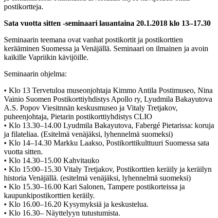
postikortteja.
Sata vuotta sitten -seminaari lauantaina 20.1.2018 klo 13–17.30
Seminaarin teemana ovat vanhat postikortit ja postikorttien
kerääminen Suomessa ja Venäjällä. Seminaari on ilmainen ja avoin
kaikille Vapriikin kävijöille.
Seminaarin ohjelma:
• Klo 13 Tervetuloa museonjohtaja Kimmo Antila Postimuseo, Nina
Vainio Suomen Postikorttiyhdistys Apollo ry, Lyudmila Bakayutova
A.S. Popov Viesitnnän keskusmuseo ja Vitaly Tretjakov,
puheenjohtaja, Pietarin postikorttiyhdistys CLIO
• Klo 13.30–14.00 Lyudmila Bakayutova, Fabergé Pietarissa: koruja
ja filateliaa. (Esitelmä venäjäksi, lyhennelmä suomeksi)
• Klo 14–14.30 Markku Laakso, Postikorttikulttuuri Suomessa sata
vuotta sitten.
• Klo 14.30–15.00 Kahvitauko
• Klo 15:00–15.30 Vitaly Tretjakov, Postikorttien keräily ja keräilyn
historia Venäjällä. (esitelmä venäjäksi, lyhennelmä suomeksi)
• Klo 15.30–16.00 Kari Salonen, Tampere postikorteissa ja
kaupunkipostikorttien keräily.
• Klo 16.00–16.20 Kysymyksiä ja keskustelua.
• Klo 16.30– Näyttelyyn tutustumista.