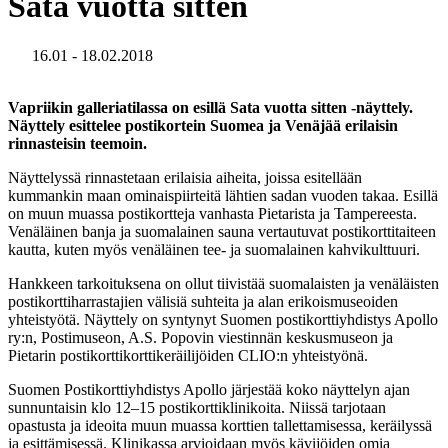
Sata vuotta sitten
16.01 - 18.02.2018
Vapriikin galleriatilassa on esillä Sata vuotta sitten -näyttely.
Näyttely esittelee postikortein Suomea ja Venäjää erilaisin
rinnasteisin teemoin.
Näyttelyssä rinnastetaan erilaisia aiheita, joissa esitellään
kummankin maan ominaispiirteitä lähtien sadan vuoden takaa. Esillä
on muun muassa postikortteja vanhasta Pietarista ja Tampereesta.
Venäläinen banja ja suomalainen sauna vertautuvat postikorttitaiteen
kautta, kuten myös venäläinen tee- ja suomalainen kahvikulttuuri.
Hankkeen tarkoituksena on ollut tiivistää suomalaisten ja venäläisten
postikorttiharrastajien välisiä suhteita ja alan erikoismuseoiden
yhteistyötä. Näyttely on syntynyt Suomen postikorttiyhdistys Apollo
ry:n, Postimuseon, A.S. Popovin viestinnän keskusmuseon ja
Pietarin postikorttikorttikeräilijöiden CLIO:n yhteistyönä.
Suomen Postikorttiyhdistys Apollo järjestää koko näyttelyn ajan
sunnuntaisin klo 12–15 postikorttiklinikoita. Niissä tarjotaan
opastusta ja ideoita muun muassa korttien tallettamisessa, keräilyssä
ja esittämisessä. Klinikassa arvioidaan myös kävijöiden omia