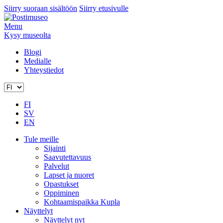
Siirry suoraan sisältöön
Siirry etusivulle
Menu
Kysy museolta
Blogi
Medialle
Yhteystiedot
FI
SV
EN
Tule meille
Sijainti
Saavutettavuus
Palvelut
Lapset ja nuoret
Opastukset
Oppiminen
Kohtaamispaikka Kupla
Näyttelyt
Näyttelyt nyt