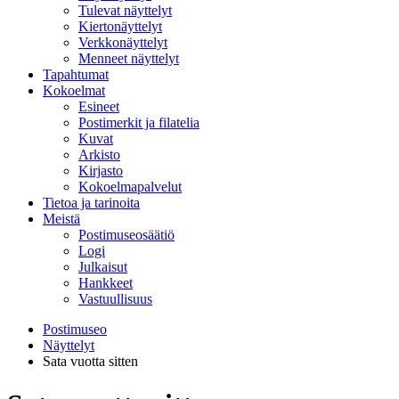
Tulevat näyttelyt
Kiertonäyttelyt
Verkkonäyttelyt
Menneet näyttelyt
Tapahtumat
Kokoelmat
Esineet
Postimerkit ja filatelia
Kuvat
Arkisto
Kirjasto
Kokoelmapalvelut
Tietoa ja tarinoita
Meistä
Postimuseosäätiö
Logi
Julkaisut
Hankkeet
Vastuullisuus
Postimuseo
Näyttelyt
Sata vuotta sitten