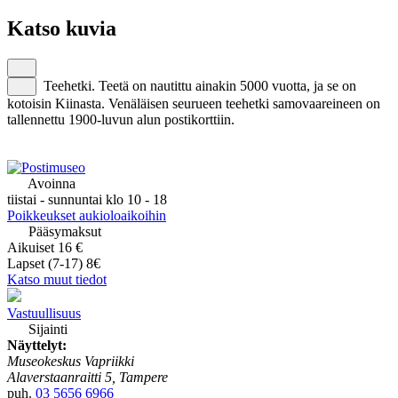
Katso kuvia
Teehetki. Teetä on nautittu ainakin 5000 vuotta, ja se on
kotoisin Kiinasta. Venäläisen seurueen teehetki samovaareineen on
tallennettu 1900-luvun alun postikorttiin.
Avoinna
tiistai - sunnuntai klo 10 - 18
Poikkeukset aukioloaikoihin
Pääsymaksut
Aikuiset 16 €
Lapset (7-17) 8€
Katso muut tiedot
Vastuullisuus
Sijainti
Näyttelyt:
Museokeskus Vapriikki
Alaverstaanraitti 5, Tampere
puh.
03 5656 6966