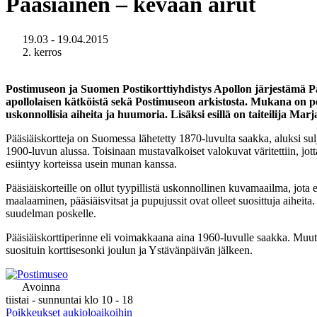
Pääsiäinen – kevään airut
19.03 - 19.04.2015
2. kerros
Postimuseon ja Suomen Postikorttiyhdistys Apollon järjestämä P
apollolaisen kätköistä sekä Postimuseon arkistosta. Mukana on peri
uskonnollisia aiheita ja huumoria. Lisäksi esillä on taiteilija Marj
Pääsiäiskortteja on Suomessa lähetetty 1870-luvulta saakka, aluksi sulje
1900-luvun alussa. Toisinaan mustavalkoiset valokuvat väritettiin, jot
esiintyy korteissa usein munan kanssa.
Pääsiäiskorteille on ollut tyypillistä uskonnollinen kuvamaailma, jota 
maalaaminen, pääsiäisvitsat ja pupujussit ovat olleet suosittuja aiheita
suudelman poskelle.
Pääsiäiskorttiperinne eli voimakkaana aina 1960-luvulle saakka. Muut
suosituin korttisesonki joulun ja Ystävänpäivän jälkeen.
Avoinna
tiistai - sunnuntai klo 10 - 18
Poikkeukset aukioloaikoihin