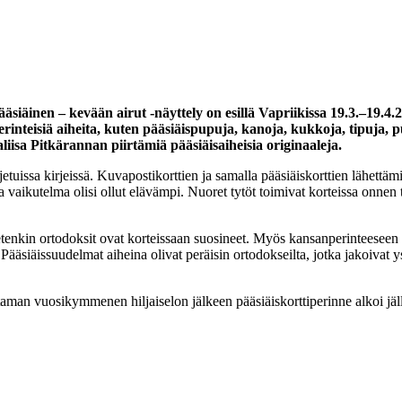
ääsiäinen – kevään airut -näyttely on esillä Vapriikissa 19.3.–1
nteisiä aiheita, kuten pääsiäispupuja, kanoja, kukkoja, tipuja, pus
aliisa Pitkärannan piirtämiä pääsiäisaiheisia originaaleja.
tuissa kirjeissä. Kuvapostikorttien ja samalla pääsiäiskorttien lähettämi
ta vaikutelma olisi ollut elävämpi. Nuoret tytöt toimivat korteissa onnen
etenkin ortodoksit ovat korteissaan suosineet. Myös kansanperinteeseen l
. Pääsiäissuudelmat aiheina olivat peräisin ortodokseilta, jotka jakoivat y
aman vuosikymmenen hiljaiselon jälkeen pääsiäiskorttiperinne alkoi jä