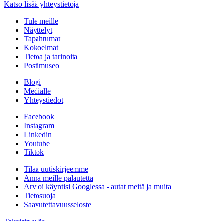
Katso lisää yhteystietoja
Tule meille
Näyttelyt
Tapahtumat
Kokoelmat
Tietoa ja tarinoita
Postimuseo
Blogi
Medialle
Yhteystiedot
Facebook
Instagram
Linkedin
Youtube
Tiktok
Tilaa uutiskirjeemme
Anna meille palautetta
Arvioi käyntisi Googlessa - autat meitä ja muita
Tietosuoja
Saavutettavuusseloste