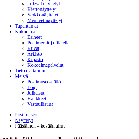
Tulevat näyttelyt
Kiertonäyttelyt
Verkkonäyttelyt
Menneet näyttelyt
Tapahtumat
Kokoelmat
Esineet
Postimerkit ja filatelia
Kuvat
Arkisto
Kirjasto
Kokoelmapalvelut
Tietoa ja tarinoita
Meistä
Postimuseosäätiö
Logi
Julkaisut
Hankkeet
Vastuullisuus
Postimuseo
Näyttelyt
Pääsiäinen – kevään airut