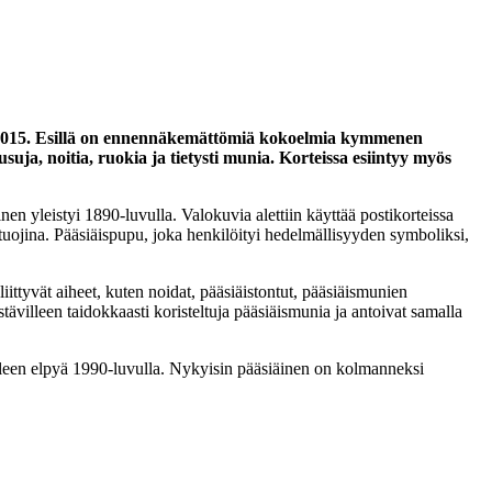
9.4.2015. Esillä on ennennäkemättömiä kokoelmia kymmenen
uja, noitia, ruokia ja tietysti munia. Korteissa esiintyy myös
nen yleistyi 1890-luvulla. Valokuvia alettiin käyttää postikorteissa
 tuojina. Pääsiäispupu, joka henkilöityi hedelmällisyyden symboliksi,
iittyvät aiheet, kuten noidat, pääsiäistontut, pääsiäismunien
stävilleen taidokkaasti koristeltuja pääsiäismunia ja antoivat samalla
lleen elpyä 1990-luvulla. Nykyisin pääsiäinen on kolmanneksi