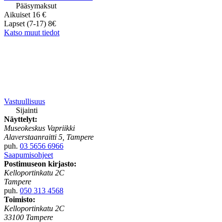
Pääsymaksut
Aikuiset 16 €
Lapset (7-17) 8€
Katso muut tiedot
Vastuullisuus
Sijainti
Näyttelyt:
Museokeskus Vapriikki
Alaverstaanraitti 5, Tampere
puh.
03 5656 6966
Saapumisohjeet
Postimuseon kirjasto:
Kelloportinkatu 2C
Tampere
puh.
050 313 4568
Toimisto:
Kelloportinkatu 2C
33100 Tampere