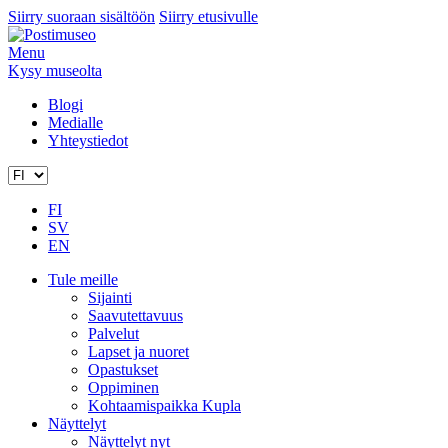
Siirry suoraan sisältöön
Siirry etusivulle
Menu
Kysy museolta
Blogi
Medialle
Yhteystiedot
FI
SV
EN
Tule meille
Sijainti
Saavutettavuus
Palvelut
Lapset ja nuoret
Opastukset
Oppiminen
Kohtaamispaikka Kupla
Näyttelyt
Näyttelyt nyt