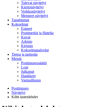
Tulevat näyttelyt
Kiertonäyttelyt
Verkkonäyttelyt
Menneet näyttelyt
Tapahtumat
Kokoelmat
Esineet
Postimerkit ja filatelia
Kuvat
Arkisto
Kirjasto
Kokoelmapalvelut
Tietoa ja tarinoita
Meistä
Postimuseosäätiö
Logi
Julkaisut
Hankkeet
Vastuullisuus
Postimuseo
Näyttelyt
Kiltit lastenlehdet