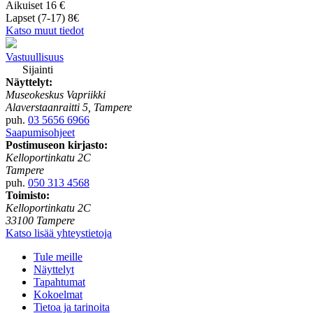
Aikuiset 16 €
Lapset (7-17) 8€
Katso muut tiedot
Vastuullisuus
Sijainti
Näyttelyt:
Museokeskus Vapriikki
Alaverstaanraitti 5, Tampere
puh.
03 5656 6966
Saapumisohjeet
Postimuseon kirjasto:
Kelloportinkatu 2C
Tampere
puh.
050 313 4568
Toimisto:
Kelloportinkatu 2C
33100 Tampere
Katso lisää yhteystietoja
Tule meille
Näyttelyt
Tapahtumat
Kokoelmat
Tietoa ja tarinoita