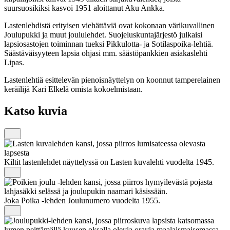
suursuosikiksi kasvoi 1951 aloittanut Aku Ankka.
Lastenlehdistä erityisen viehättäviä ovat kokonaan värikuvallinen
Joulupukki ja muut joululehdet. Suojeluskuntajärjestö julkaisi
lapsiosastojen toiminnan tueksi Pikkulotta- ja Sotilaspoika-lehtiä.
Säästäväisyyteen lapsia ohjasi mm. säästöpankkien asiakaslehti
Lipas.
Lastenlehtiä esittelevän pienoisnäyttelyn on koonnut tamperelainen
keräilijä Kari Elkelä omista kokoelmistaan.
Katso kuvia
Kiltit lastenlehdet näyttelyssä on Lasten kuvalehti vuodelta 1945.
Joka Poika -lehden Joulunumero vuodelta 1955.