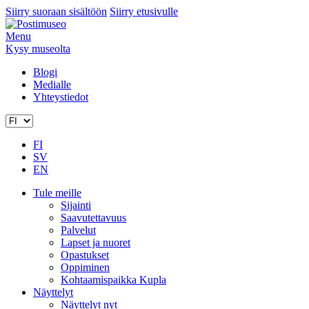
Siirry suoraan sisältöön
Siirry etusivulle
Menu
Kysy museolta
Blogi
Medialle
Yhteystiedot
FI
SV
EN
Tule meille
Sijainti
Saavutettavuus
Palvelut
Lapset ja nuoret
Opastukset
Oppiminen
Kohtaamispaikka Kupla
Näyttelyt
Näyttelyt nyt