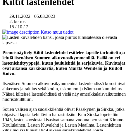
Kiltit lastenlehdet
29.11.2022 - 05.03.2023
2. kerros
15 / 10 / 7
Katso muut tiedot
Pienoisnäyttely Kiltit lastenlehdet esittelee lapsille tarkoitettuja
lehtiä itsenäisen Suomen alkuvuosikymmeniltä. Esillä on eri
lastenlehtityyppejä, kuten joululehtiä ja sarjakuvia. Kuvittajat
ovat aikansa kärkikaartia, kuten Martta Wendelin ja Rudolf
Koivu.
Itsenäisen Suomen alkuvuosikymmeninä lastenlehdissä korostuivat
ahkeruus ja raittius sekä kodin, uskonnon ja isänmaan kunnioitus.
Näissä kilteissä lastenlehdissä ei vielä näy amerikkalaisvaikutteinen
nuorisokulttuuri.
Sotien välisen ajan suosikkilehtiä olivat Pääskynen ja Sirkka, jotka
ohjasivat lapsia kehittäviin harrastuksiin. Kun Sirkka lopetettiin
1945, lasten suosiosta kisasivat samana vuonna perustetut Kimmo,
Koululainen, Lasten Kuvalehti ja Lasten Maailma. Lastenlehtien
kilpailijoiksi tulivat 1949 alkaen sarjakuvalehdet, joista