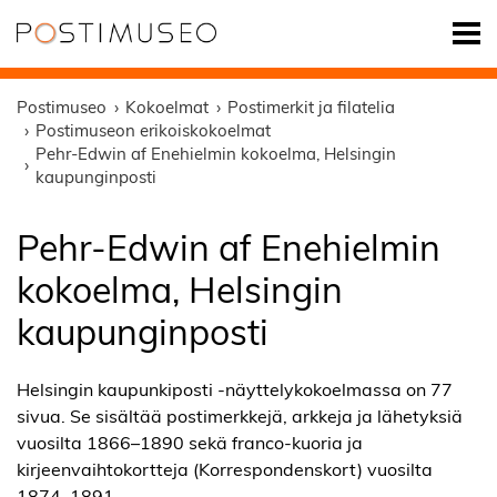
Postimuseo
Kokoelmat
Postimerkit ja filatelia
Postimuseon erikoiskokoelmat
Pehr-Edwin af Enehielmin kokoelma, Helsingin
kaupunginposti
Pehr-Edwin af Enehielmin
kokoelma, Helsingin
kaupunginposti
Helsingin kaupunkiposti -näyttelykokoelmassa on 77
sivua. Se sisältää postimerkkejä, arkkeja ja lähetyksiä
vuosilta 1866–1890 sekä franco-kuoria ja
kirjeenvaihtokortteja (Korrespondenskort) vuosilta
1874–1891.