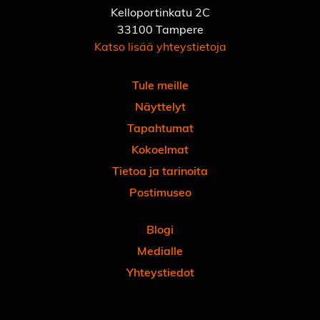
Kelloportinkatu 2C
33100 Tampere
Katso lisää yhteystietoja
Tule meille
Näyttelyt
Tapahtumat
Kokoelmat
Tietoa ja tarinoita
Postimuseo
Blogi
Medialle
Yhteystiedot
Facebook
Instagram
Linkedin
Youtube
Tiktok