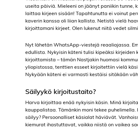
useita päiviä. Mieleeni on jäänyt paniikin tunne, k
laittaa kirjeen sisään! Tapahtunutta ei voinut per
kaverin kanssa oli liian kallista. Netistä vielä ha
kirjoittamani kirjeet. Olen lukenut niitä vedet silm
Nyt lähetän WhatsApp-viestejä reaaliajassa. Emo
edullista. Nykyisin käteni tulisi kipeäksi kirjeiden
kirjoittamista – tämän Nastjakin huomasi kommuni
yliopistossa, tenttien esseet kirjoitettiin vielä kä
Nykyään käteni ei varmasti kestäisi sitäkään vä
Säilyykö kirjoitustaito?
Harva kirjoittaa enää nykyisin käsin. Minä kirjoit
kauppalistaa. Tämänkin moni tekee puhelimella. K
säilyy? Persoonalliset käsialat häviävät. Vanhoiss
kiemurat ihastuttavat, vaikka niistä on vaikea s