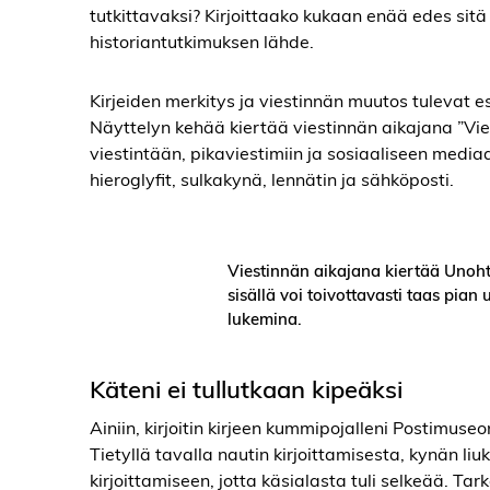
tutkittavaksi? Kirjoittaako kukaan enää edes sitä
historiantutkimuksen lähde.
Kirjeiden merkitys ja viestinnän muutos tulevat 
Näyttelyn kehää kiertää viestinnän aikajana ”Vie
viestintään, pikaviestimiin ja sosiaaliseen med
hieroglyfit, sulkakynä, lennätin ja sähköposti.
Viestinnän aikajana kiertää Unoh
sisällä voi toivottavasti taas pia
lukemina.
Käteni ei tullutkaan kipeäksi
Ainiin, kirjoitin kirjeen kummipojalleni Postimuseon
Tietyllä tavalla nautin kirjoittamisesta, kynän liuk
kirjoittamiseen, jotta käsialasta tuli selkeää. Tark