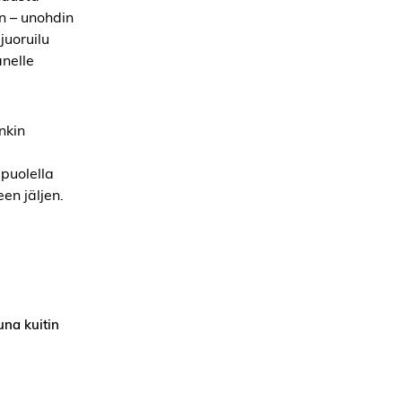
on – unohdin
juoruilu
änelle
nkin
puolella
een jäljen.
una kuitin