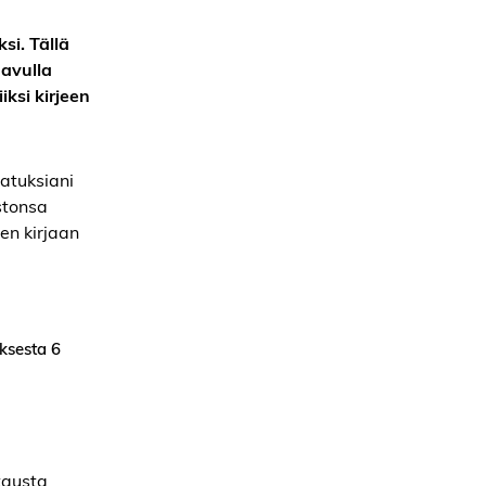
si. Tällä
 avulla
iksi kirjeen
jatuksiani
stonsa
en kirjaan
ksesta 6
stausta