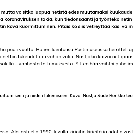
, mutta voisitko luopua netistä edes muutamaksi kuukaudek
ta koronaviruksen takia, kun tiedonsaanti ja työnteko netin
n kova kuormittuminen. Pitäisikö siis vetreyttää käsi valmi
ttiä puoli vuotta. Hänen luentonsa Postimuseossa herätteli a
 nettiin tukeudutaan vähän väliä. Nastjakin kaivoi nettipaa
säkillä – vanhasta tottumuksesta. Sitten hän vaihtoi puhelim
rjoittamiseen ja niiden lukemiseen. Kuva: Nastja Säde Rönkkö teo
sa. Ala-asteella 1990-luvulla kirjoitin kirjeitä ja odotin va