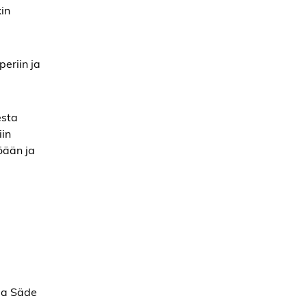
kin
periin ja
esta
iin
öään ja
tja Säde