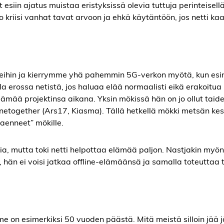
siin ajatus muistaa eristyksissä olevia tuttuja perinteisellä 
o kriisi vanhat tavat arvoon ja ehkä käytäntöön, jos netti ka
tmeihin ja kierrymme yhä pahemmin 5G-verkon myötä, kun esi
a erossa netistä, jos haluaa elää normaalisti eikä erakoitua
ämää projektinsa aikana. Yksin mökissä hän on jo ollut taidek
etogether (Ars17, Kiasma). Tällä hetkellä mökki metsän kes
paenneet” mökille.
, mutta toki netti helpottaa elämää paljon. Nastjakin myöns
, hän ei voisi jatkaa offline-elämäänsä ja samalla toteuttaa t
e on esimerkiksi 50 vuoden päästä. Mitä meistä silloin jää jä