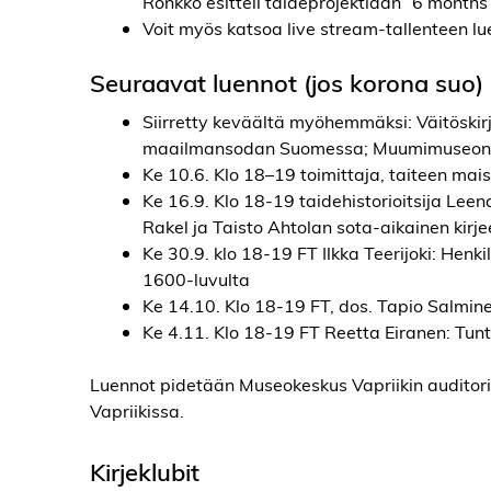
Rönkkö esitteli taideprojektiaan ”6 months
Voit myös katsoa live stream-tallenteen l
Seuraavat luennot (jos korona suo)
Siirretty keväältä myöhemmäksi: Väitöskirja
maailmansodan Suomessa; Muumimuseon ama
Ke 10.6. Klo 18–19 toimittaja, taiteen ma
Ke 16.9. Klo 18-19 taidehistorioitsija Le
Rakel ja Taisto Ahtolan sota-aikainen kirj
Ke 30.9. klo 18-19 FT Ilkka Teerijoki: Henkilö
1600-luvulta
Ke 14.10. Klo 18-19 FT, dos. Tapio Salmine
Ke 4.11. Klo 18-19 FT Reetta Eiranen: Tun
Luennot pidetään Museokeskus Vapriikin auditori
Vapriikissa.
Kirjeklubit