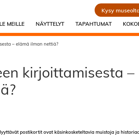
Kysy museolt
LE MEILLE
NÄYTTELYT
TAPAHTUMAT
KOKO
isesta – elämä ilman nettiä?
een kirjoittamisesta –
iä?
lyyttävät postikortit ovat käsinkosketeltavia muistoja ja historia