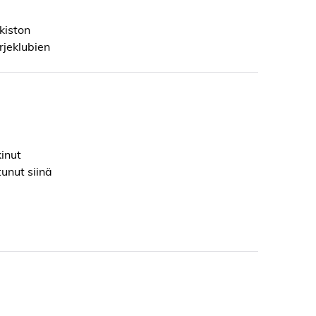
kiston
irjeklubien
kinut
tunut siinä