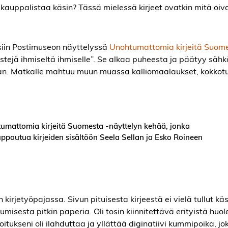
 kauppalistaa käsin? Tässä mielessä kirjeet ovatkin mitä oiva
esiin Postimuseon näyttelyssä
Unohtumattomia kirjeitä Suom
stejä ihmiseltä ihmiselle”. Se alkaa puheesta ja päätyy sähk
iaan. Matkalle mahtuu muun muassa kalliomaalaukset, kokkotu
tumattomia kirjeitä Suomesta -näyttelyn kehää, jonka
n uppoutua kirjeiden sisältöön Seela Sellan ja Esko Roineen
 kirjetyöpajassa. Sivun pituisesta kirjeestä ei vielä tullut käs
umisesta pitkin paperia. Oli tosin kiinnitettävä erityistä huol
oitukseni oli ilahduttaa ja yllättää diginatiivi kummipoika, jo