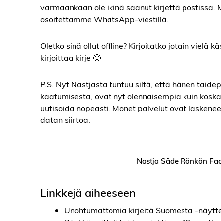
varmaankaan ole ikinä saanut kirjettä postissa. M
osoitettamme WhatsApp-viestillä.
Oletko sinä ollut offline? Kirjoitatko jotain vielä 
kirjoittaa kirje 🙂
P.S. Nyt Nastjasta tuntuu siltä, että hänen taid
kaatumisesta, ovat nyt olennaisempia kuin koska
uutisoida nopeasti. Monet palvelut ovat laskenee
datan siirtoa.
Nastja Säde Rönkön Fac
Linkkejä aiheeseen
Unohtumattomia kirjeitä Suomesta -näyttely