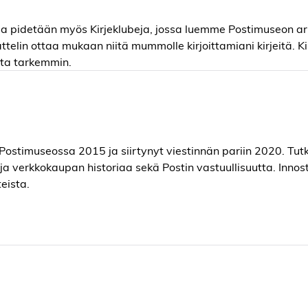
sa pidetään myös Kirjeklubeja, jossa luemme Postimuseon ar
 ajattelin ottaa mukaan niitä mummolle kirjoittamiani kirjeitä. K
ta tarkemmin.
 Postimuseossa 2015 ja siirtynyt viestinnän pariin 2020. Tut
ja verkkokaupan historiaa sekä Postin vastuullisuutta. Innos
eista.