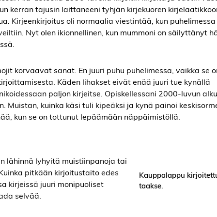
un kerran tajusin laittaneeni tyhjän kirjekuoren kirjelaatikko
ua. Kirjeenkirjoitus oli normaalia viestintää, kun puhelimessa 
aveiltiin. Nyt olen ikionnellinen, kun mummoni on säilyttänyt h
issä.
jit korvaavat sanat. En juuri puhu puhelimessa, vaikka se o
 kirjoittamisesta. Käden lihakset eivät enää juuri tue kynällä
koidessaan paljon kirjeitse. Opiskellessani 2000-luvun alku
sin. Muistan, kuinka käsi tuli kipeäksi ja kynä painoi keskisorm
hää, kun se on tottunut lepäämään näppäimistöllä.
an lähinnä lyhyitä muistiinpanoja tai
uinka pitkään kirjoitustaito edes
Kauppalappu kirjoitett
a kirjeissä juuri monipuoliset
taakse.
aada selvää.