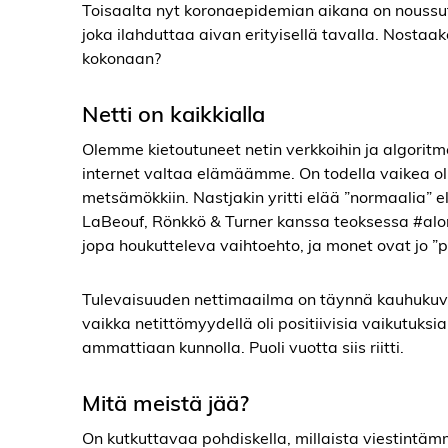
Toisaalta nyt koronaepidemian aikana on noussut e
joka ilahduttaa aivan erityisellä tavalla. Nostaak
kokonaan?
Netti on kaikkialla
Olemme kietoutuneet netin verkkoihin ja algori
internet valtaa elämäämme. On todella vaikea oll
metsämökkiin. Nastjakin yritti elää ”normaalia” el
LaBeouf, Rönkkö & Turner kanssa teoksessa #alon
jopa houkutteleva vaihtoehto, ja monet ovat jo ”
Tulevaisuuden nettimaailma on täynnä kauhukuvia
vaikka netittömyydellä oli positiivisia vaikutuksia
ammattiaan kunnolla. Puoli vuotta siis riitti.
Mitä meistä jää?
On kutkuttavaa pohdiskella, millaista viestintämm