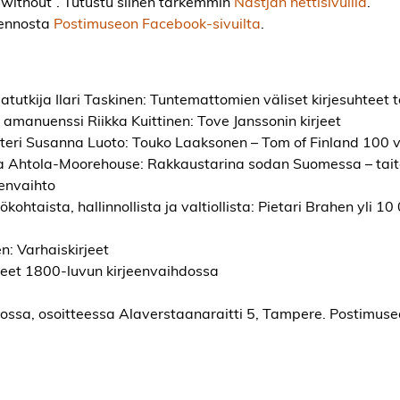
 without”. Tutustu siihen tarkemmin
Nastjan nettisivuilla
.
uennosta
Postimuseon Facebook-sivuilta
.
tutkija Ilari Taskinen: Tuntemattomien väliset kirjesuhteet 
nuenssi Riikka Kuittinen: Tove Janssonin kirjeet
isteri Susanna Luoto: Touko Laaksonen – Tom of Finland 100 v
ena Ahtola-Moorehouse: Rakkaustarina sodan Suomessa – taite
eenvaihto
kohtaista, hallinnollista ja valtiollista: Pietari Brahen yli 10
n: Varhaiskirjeet
teet 1800-luvun kirjeenvaihdossa
ossa, osoitteessa Alaverstaanaraitti 5, Tampere. Postimuseo