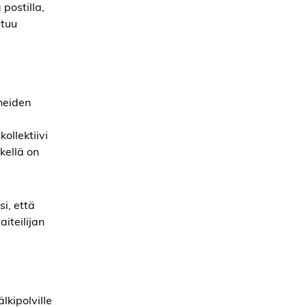
postilla,
atuu
neiden
ollektiivi
kellä on
i, että
aiteilijan
lkipolville