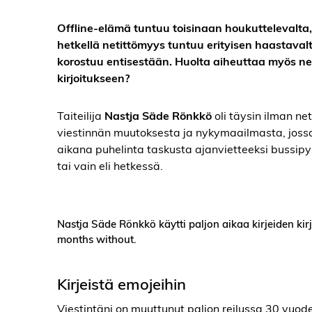
Offline-elämä tuntuu toisinaan houkuttelevalta
hetkellä netittömyys tuntuu erityisen haastaval
korostuu entisestään. Huolta aiheuttaa myös neti
kirjoitukseen?
Taiteilija
Nastja Säde Rönkkö
oli täysin ilman ne
viestinnän muutoksesta ja nykymaailmasta, jossa
aikana puhelinta taskusta ajanvietteeksi bussipy
tai vain eli hetkessä.
Nastja Säde Rönkkö käytti paljon aikaa kirjeiden ki
months without.
Kirjeistä emojeihin
Viestintäni on muuttunut paljon reilussa 30 vuodes