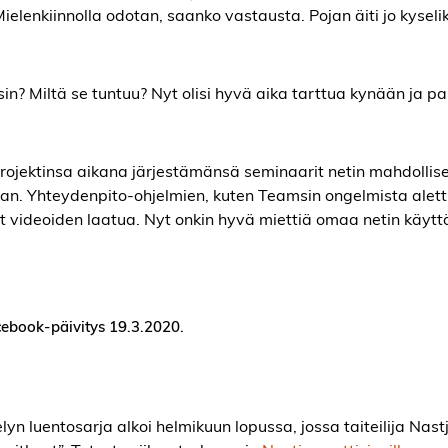
ielenkiinnolla odotan, saanko vastausta. Pojan äiti jo kyseli
käsin? Miltä se tuntuu? Nyt olisi hyvä aika tarttua kynään ja pa
eprojektinsa aikana järjestämänsä seminaarit netin mahdollis
an. Yhteydenpito-ohjelmien, kuten Teamsin ongelmista alett
t videoiden laatua. Nyt onkin hyvä miettiä omaa netin käytt
ebook-päivitys 19.3.2020.
n luentosarja alkoi helmikuun lopussa, jossa taiteilija Nas