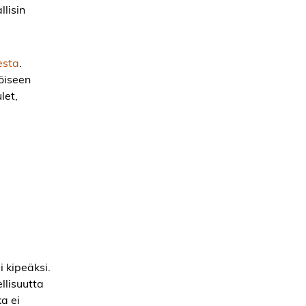
llisin
esta
.
öiseen
let,
i kipeäksi.
ellisuutta
ka ei