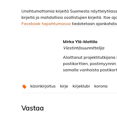
Unohtumattomia kirjeitä Suomesta näyttelytilas
kirjeitä ja mahdollisia osallistujien kirjeitä. Itse
Facebook-tapahtumassa
tiedotetaan ajankohdis
Mirka Ylä-Mattila
Viestintäsuunnittelija
Aloittanut projektitutkijana
postikorttien, postimyynnin 
samalla vanhoista postikort
käsinkirjoitus
kirje
kirjeklubi
korona
Vastaa