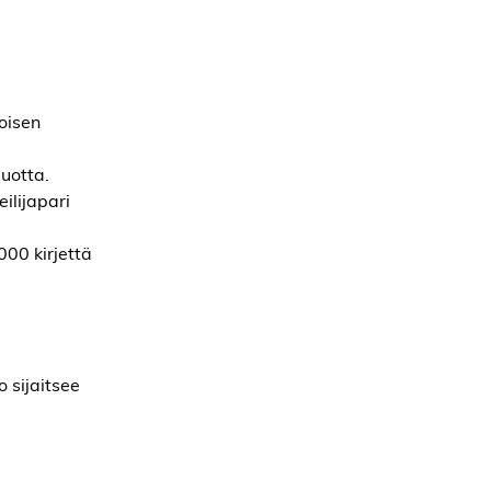
toisen
uotta.
ilijapari
 000 kirjettä
 sijaitsee