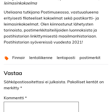
leimasinkokoelma
Uteliaana tutkijana Postimuseossa, vastuualueena
erityisesti filateeliset kokoelmat sekä postikortti- ja
leimasinkokoelmat. Olen kiinnostunut lähetysten
tarinoista, postimerkkitaiteilijoiden luonnoksista ja
postihistorian linkittymisestä maailmanhistoriaan.
Postihistorian syövereissä vuodesta 2021!
Finnair
lentoliikenne
lentoposti
postimerkit
Vastaa
Sähköpostiosoitettasi ei julkaista.
Pakolliset kentät on
merkitty
*
Kommentti
*