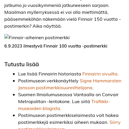
jatkumo jo vuosikymmeniä jatkuneeseen sarjaan.
Maailman myllerryksessä ei voi olla miettimättä,
pääsemmeköhän näkemään vielä Finnair 150 vuotta -
postimerkin? Aika näyttää.
6.9.2023 ilmestyvä Finnair 100 vuotta -postimerkki
Tutustu lisää
Lue lisää Finnairin historiasta
Finnairin sivuilta
.
Postimuseon verkkonäyttely
Signe Hammarsten
Jansson postimerkkisuunnittelijana
.
Suomen Ilmailumuseossa Vantaalla on Convair
Metropolitan -lentokone. Lue siitä
Trafiikki-
museoiden blogista.
Postimuseon postimerkkiselaimesta voit hakea
postimerkkejä esimerkiksi aiheen mukaan.
Siirry
postimerkkiselaimeen.