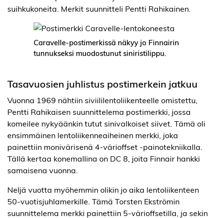
suihkukoneita. Merkit suunnitteli Pentti Rahikainen.
Caravelle-postimerkissä näkyy jo Finnairin
tunnukseksi muodostunut siniristilippu.
Tasavuosien juhlistus postimerkein jatkuu
Vuonna 1969 nähtiin siviililentoliikenteelle omistettu,
Pentti Rahikaisen suunnittelema postimerkki, jossa
komeilee nykyäänkin tutut sinivalkoiset siivet. Tämä oli
ensimmäinen lentoliikenneaiheinen merkki, joka
painettiin monivärisenä 4-värioffset -painotekniikalla.
Tällä kertaa konemallina on DC 8, joita Finnair hankki
samaisena vuonna.
Neljä vuotta myöhemmin olikin jo aika lentoliikenteen
50-vuotisjuhlamerkille. Tämä Torsten Ekströmin
suunnittelema merkki painettiin 5-värioffsetilla, ja sekin