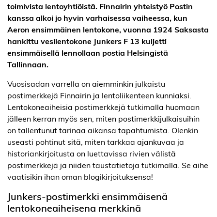
toimivista lentoyhtiöistä. Finnairin yhteistyö Postin
kanssa alkoi jo hyvin varhaisessa vaiheessa, kun
Aeron ensimmäinen lentokone, vuonna 1924 Saksasta
hankittu vesilentokone Junkers F 13 kuljetti
ensimmäisellä lennollaan postia Helsingistä
Tallinnaan.
Vuosisadan varrella on aiemminkin julkaistu
postimerkkejä Finnairin ja lentoliikenteen kunniaksi.
Lentokoneaiheisia postimerkkejä tutkimalla huomaan
jälleen kerran myös sen, miten postimerkkijulkaisuihin
on tallentunut tarinaa aikansa tapahtumista. Olenkin
useasti pohtinut sitä, miten tarkkaa ajankuvaa ja
historiankirjoitusta on luettavissa rivien välistä
postimerkkejä ja niiden taustatietoja tutkimalla. Se aihe
vaatisikin ihan oman blogikirjoituksensa!
Junkers-postimerkki ensimmäisenä
lentokoneaiheisena merkkinä