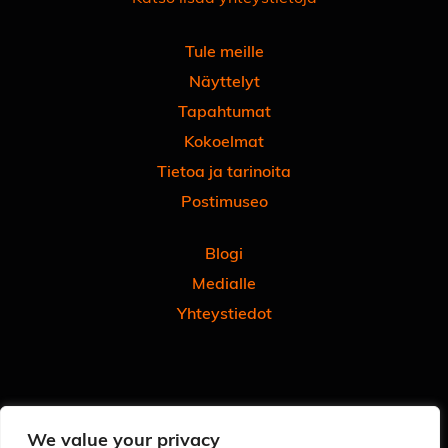
Tule meille
Näyttelyt
Tapahtumat
Kokoelmat
Tietoa ja tarinoita
Postimuseo
Blogi
Medialle
Yhteystiedot
Facebook
Instagram
Linkedin
Youtube
Tiktok
We value your privacy
Tilaa uutiskirjeemme