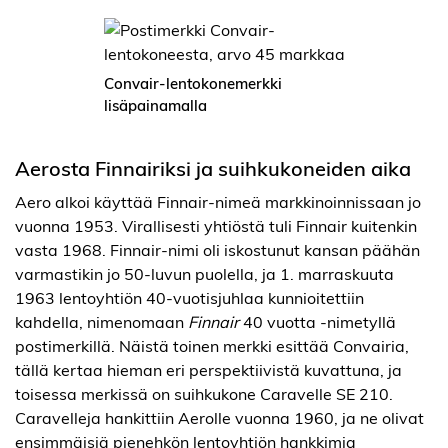
Convair-lentokonemerkki
lisäpainamalla
Aerosta Finnairiksi ja suihkukoneiden aika
Aero alkoi käyttää Finnair-nimeä markkinoinnissaan jo
vuonna 1953. Virallisesti yhtiöstä tuli Finnair kuitenkin
vasta 1968. Finnair-nimi oli iskostunut kansan päähän
varmastikin jo 50-luvun puolella, ja 1. marraskuuta
1963 lentoyhtiön 40-vuotisjuhlaa kunnioitettiin
kahdella, nimenomaan
Finnair
40 vuotta -nimetyllä
postimerkillä. Näistä toinen merkki esittää Convairia,
tällä kertaa hieman eri perspektiivistä kuvattuna, ja
toisessa merkissä on suihkukone Caravelle SE 210.
Caravelleja hankittiin Aerolle vuonna 1960, ja ne olivat
ensimmäisiä pienehkön lentoyhtiön hankkimia