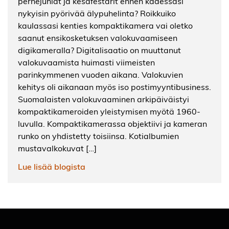
perhejuhlat ja kesäfestarit ennen kädessäsi
nykyisin pyörivää älypuhelinta? Roikkuiko
kaulassasi kenties kompaktikamera vai oletko
saanut ensikosketuksen valokuvaamiseen
digikameralla? Digitalisaatio on muuttanut
valokuvaamista huimasti viimeisten
parinkymmenen vuoden aikana. Valokuvien
kehitys oli aikanaan myös iso postimyyntibusiness.
Suomalaisten valokuvaaminen arkipäiväistyi
kompaktikameroiden yleistymisen myötä 1960-
luvulla. Kompaktikamerassa objektiivi ja kameran
runko on yhdistetty toisiinsa. Kotialbumien
mustavalkokuvat […]
Lue lisää blogista