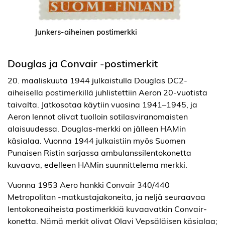
Junkers-aiheinen postimerkki
Douglas ja Convair -postimerkit
20. maaliskuuta 1944 julkaistulla Douglas DC2-
aiheisella postimerkillä juhlistettiin Aeron 20-vuotista
taivalta. Jatkosotaa käytiin vuosina 1941–1945, ja
Aeron lennot olivat tuolloin sotilasviranomaisten
alaisuudessa. Douglas-merkki on jälleen HAMin
käsialaa. Vuonna 1944 julkaistiin myös Suomen
Punaisen Ristin sarjassa ambulanssilentokonetta
kuvaava, edelleen HAMin suunnittelema merkki.
Vuonna 1953 Aero hankki Convair 340/440
Metropolitan -matkustajakoneita, ja neljä seuraavaa
lentokoneaiheista postimerkkiä kuvaavatkin Convair-
konetta. Nämä merkit olivat Olavi Vepsäläisen käsialaa;