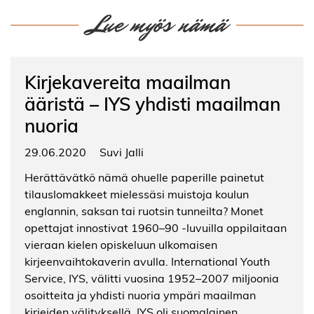
Lue myös nämä
Kirjekavereita maailman
ääristä – IYS yhdisti maailman
nuoria
29.06.2020
Suvi Jalli
Herättävätkö nämä ohuelle paperille painetut
tilauslomakkeet mielessäsi muistoja koulun
englannin, saksan tai ruotsin tunneilta? Monet
opettajat innostivat 1960–90 -luvuilla oppilaitaan
vieraan kielen opiskeluun ulkomaisen
kirjeenvaihtokaverin avulla. International Youth
Service, IYS, välitti vuosina 1952–2007 miljoonia
osoitteita ja yhdisti nuoria ympäri maailman
kirjeiden välityksellä. IYS oli suomalainen