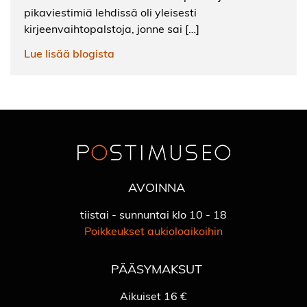
pikaviestimiä lehdissä oli yleisesti
kirjeenvaihtopalstoja, jonne sai […]
Lue lisää blogista
AVOINNA
tiistai - sunnuntai klo 10 - 18
Poikkeukset aukioloaikoihin
PÄÄSYMAKSUT
Aikuiset 16 €