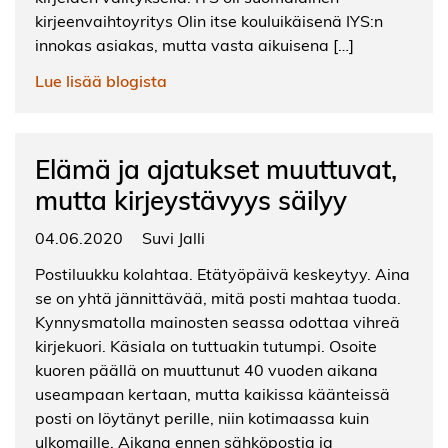
kirjeenvaihtoyritys Olin itse kouluikäisenä IYS:n
innokas asiakas, mutta vasta aikuisena […]
Lue lisää blogista
Elämä ja ajatukset muuttuvat,
mutta kirjeystävyys säilyy
04.06.2020
Suvi Jalli
Postiluukku kolahtaa. Etätyöpäivä keskeytyy. Aina
se on yhtä jännittävää, mitä posti mahtaa tuoda.
Kynnysmatolla mainosten seassa odottaa vihreä
kirjekuori. Käsiala on tuttuakin tutumpi. Osoite
kuoren päällä on muuttunut 40 vuoden aikana
useampaan kertaan, mutta kaikissa käänteissä
posti on löytänyt perille, niin kotimaassa kuin
ulkomaille. Aikana ennen sähköpostia ja